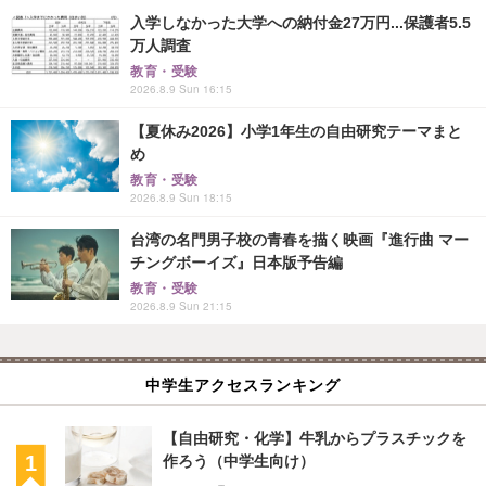
入学しなかった大学への納付金27万円...保護者5.5
万人調査
教育・受験
2026.8.9 Sun 16:15
【夏休み2026】小学1年生の自由研究テーマまと
め
教育・受験
2026.8.9 Sun 18:15
台湾の名門男子校の青春を描く映画『進行曲 マー
チングボーイズ』日本版予告編
教育・受験
2026.8.9 Sun 21:15
中学生アクセスランキング
【自由研究・化学】牛乳からプラスチックを
作ろう（中学生向け）