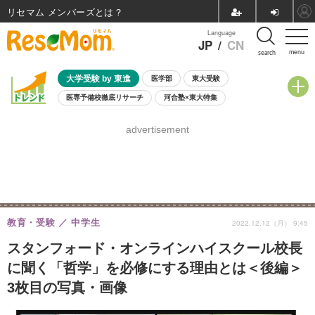
リセマム メンバーズ
Language
JP
/
CN
menu
search
大学受験 by 東進
医学部
東大受験
医専予備校徹底リサーチ
河合塾×東大特集
親子で考える大学選び
高校受験
中学受験
小学校受験
advertisement
共通テスト
夏休み
8月開催学校説明会・相談会
8月開催イベント・WS
全国公立高校 過去問
人気記事
自由研究教材（小学生向け）
自由研究教材（中学生向け）
ランキング
教育・受験
中学生
2022.12.12（月） 9:45
スタンフォード・オンラインハイスクール校長
に聞く「哲学」を必修にする理由とは＜後編＞
3枚目の写真・画像