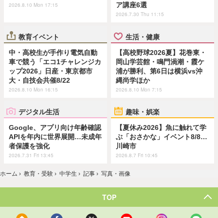
ア講座6選
2026.8.10 Mon 17:15
2026.7.30 Thu 11:15
教育イベント
生活・健康
中・高校生が手作り電気自動
【高校野球2026夏】花巻東・
車で競う「エコ1チャレンジカ
岡山学芸館・鳴門渦潮・霞ケ
ップ2026」日産・東京都市
浦が勝利、第6日は横浜vs沖
大・自技会共催8/22
縄尚学ほか
2026.8.10 Mon 16:15
2026.8.10 Mon 7:15
デジタル生活
趣味・娯楽
Google、アプリ向け年齢確認
【夏休み2026】魚に触れて学
APIを年内に世界展開…未成年
ぶ「おさかな」イベント8/8…
者保護を強化
川崎市
2026.7.31 Fri 13:45
2026.8.7 Fri 10:45
ホーム
›
教育・受験
›
中学生
›
記事
›
写真・画像
TOP