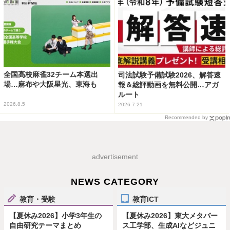
全国高校麻雀32チーム本選出
司法試験予備試験2026、解答速
場…麻布や大阪星光、東海も
報＆総評動画を無料公開…アガ
ルート
2026.8.5
2026.7.21
Recommended by
advertisement
NEWS CATEGORY
教育・受験
教育ICT
【夏休み2026】小学3年生の
【夏休み2026】東大メタバー
自由研究テーマまとめ
ス工学部、生成AIなどジュニ