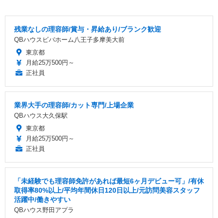
残業なしの理容師/賞与・昇給あり/ブランク歓迎
QBハウスビバホーム八王子多摩美大前
東京都
月給25万500円～
正社員
業界大手の理容師/カット専門/上場企業
QBハウス大久保駅
東京都
月給25万500円～
正社員
「未経験でも理容師免許があれば最短6ヶ月デビュー可」/有休
取得率80%以上/平均年間休日120日以上/元訪問美容スタッフ
活躍中/働きやすい
QBハウス野田アプラ