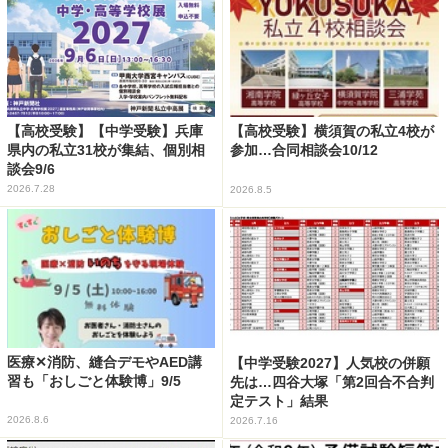
【高校受験】【中学受験】兵庫
【高校受験】横須賀の私立4校が
県内の私立31校が集結、個別相
参加…合同相談会10/12
談会9/6
2026.7.28
2026.8.5
医療✕消防、縫合デモやAED講
【中学受験2027】人気校の併願
習も「おしごと体験博」9/5
先は…四谷大塚「第2回合不合判
定テスト」結果
2026.8.6
2026.7.16