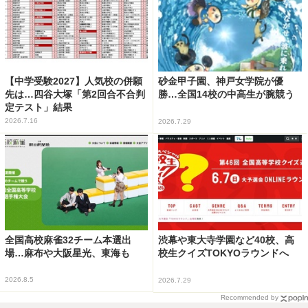
【中学受験2027】人気校の併願
砂金甲子園、神戸女学院が優
先は…四谷大塚「第2回合不合判
勝…全国14校の中高生が腕競う
定テスト」結果
2026.7.16
2026.7.29
全国高校麻雀32チーム本選出
渋幕や東大寺学園など40校、高
場…麻布や大阪星光、東海も
校生クイズTOKYOラウンドへ
2026.8.5
2026.7.29
Recommended by