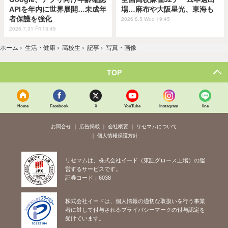
APIを年内に世界展開…未成年
場…麻布や大阪星光、東海も
者保護を強化
2026.8.5 Wed 19:45
2026.7.31 Fri 13:45
ホーム
›
生活・健康
›
高校生
›
記事
›
写真・画像
TOP
Home
Facebook
X
YouTube
Instagram
line
お問合せ
広告掲載
会社概要
リセマムについて
個人情報保護方針
リセマムは、株式会社イード（東証グロース上場）の運
営するサービスです。
証券コード：6038
株式会社イードは、個人情報の適切な取扱いを行う事業
者に対して付与されるプライバシーマークの付与認定を
受けています。