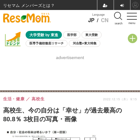
リセマム メンバーズ
Language
JP
/
CN
menu
search
大学受験 by 東進
医学部
東大受験
医専予備校徹底リサーチ
河合塾×東大特集
親子で考える大学選び
高校受験
中学受験
小学校受験
advertisement
共通テスト
夏休み
8月開催学校説明会・相談会
8月開催イベント・WS
全国公立高校 過去問
人気記事
自由研究教材（小学生向け）
自由研究教材（中学生向け）
ランキング
生活・健康
高校生
2022.12.15（木） 9:15
高校生、今の自分は「幸せ」が過去最高の
80.8％ 3枚目の写真・画像