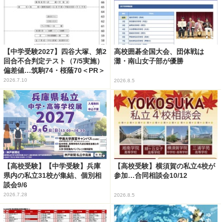
【中学受験2027】四谷大塚、第2
高校囲碁全国大会、団体戦は
回合不合判定テスト（7/5実施）
灘・南山女子部が優勝
偏差値…筑駒74・桜蔭70＜PR＞
2026.7.10
2026.8.5
【高校受験】【中学受験】兵庫
【高校受験】横須賀の私立4校が
県内の私立31校が集結、個別相
参加…合同相談会10/12
談会9/6
2026.7.28
2026.8.5