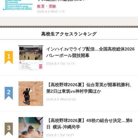
教育・受験
2026.8.5 Wed 1:15
高校生アクセスランキング
インハイ.tvでライブ配信…全国高校総体2026
バレーボール競技開幕
2026.8.4 Tue 15:15
【高校野球2026夏】仙台育英が開幕戦勝利、
第2日は東筑vs神村学園ほか
2026.8.5 Wed 20:32
【高校野球2026夏】49校の組合せ決定…第6
日 横浜-沖縄尚学
2026.8.1 Sat 18:07