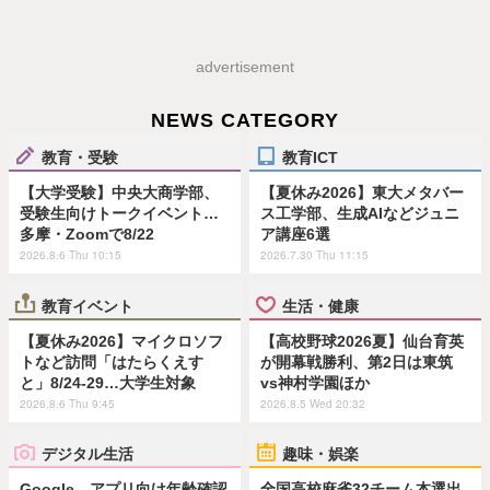
advertisement
NEWS CATEGORY
教育・受験
教育ICT
【大学受験】中央大商学部、
【夏休み2026】東大メタバー
受験生向けトークイベント…
ス工学部、生成AIなどジュニ
多摩・Zoomで8/22
ア講座6選
2026.8.6 Thu 10:15
2026.7.30 Thu 11:15
教育イベント
生活・健康
【夏休み2026】マイクロソフ
【高校野球2026夏】仙台育英
トなど訪問「はたらくえす
が開幕戦勝利、第2日は東筑
と」8/24-29…大学生対象
vs神村学園ほか
2026.8.6 Thu 9:45
2026.8.5 Wed 20:32
デジタル生活
趣味・娯楽
Google、アプリ向け年齢確認
全国高校麻雀32チーム本選出