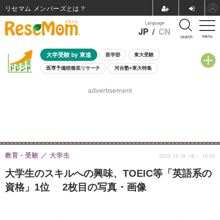
リセマム メンバーズ
Language
JP
/
CN
menu
search
大学受験 by 東進
医学部
東大受験
医専予備校徹底リサーチ
河合塾×東大特集
親子で考える大学選び
高校受験
中学受験
小学校受験
advertisement
共通テスト
夏休み
8月開催学校説明会・相談会
8月開催イベント・WS
全国公立高校 過去問
人気記事
自由研究教材（小学生向け）
自由研究教材（中学生向け）
ランキング
教育・受験
大学生
2022.12.16（金） 16:45
大学生のスキルへの興味、TOEIC等「英語系の
資格」1位 2枚目の写真・画像