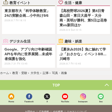
教育イベント
生活・健康
東京都市大「科学体験教室」
【高校野球2026夏】第4日青
24の実験企画…小中向け9/6
森山田・東日大昌平・大分
商・英明が勝利、第5日は花巻
2026.8.7 Fri 18:15
東vs新田ほか
2026.8.9 Sun 9:15
デジタル生活
趣味・娯楽
Google、アプリ向け年齢確認
【夏休み2026】魚に触れて学
APIを年内に世界展開…未成年
ぶ「おさかな」イベント8/8…
者保護を強化
川崎市
2026.7.31 Fri 13:45
2026.8.7 Fri 10:45
ホーム
›
教育・受験
›
大学生
›
記事
›
写真・画像
TOP
Home
Facebook
X
YouTube
Instagram
line
お問合せ
広告掲載
会社概要
リセマムについて