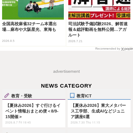
全国高校麻雀32チーム本選出
司法試験予備試験2026、解答速
場…麻布や大阪星光、東海も
報＆総評動画を無料公開…アガ
ルート
2026.8.5
2026.7.21
Recommended by
advertisement
NEWS CATEGORY
教育・受験
教育ICT
【夏休み2026】すぐ行けるイ
【夏休み2026】東大メタバー
ベント情報おまとめ便＜8/9-
ス工学部、生成AIなどジュニ
15開催＞
ア講座6選
2026.8.7 Fri 19:45
2026.7.30 Thu 11:15