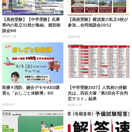
【高校受験】【中学受験】兵庫
【高校受験】横須賀の私立4校が
県内の私立31校が集結、個別相
参加…合同相談会10/12
談会9/6
2026.7.28
2026.8.5
医療✕消防、縫合デモやAED講
【中学受験2027】人気校の併願
習も「おしごと体験博」9/5
先は…四谷大塚「第2回合不合判
定テスト」結果
2026.8.6
2026.7.16