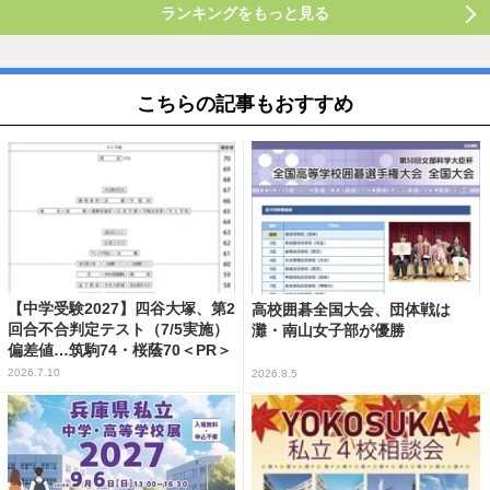
ランキングをもっと見る
こちらの記事もおすすめ
【中学受験2027】四谷大塚、第2
高校囲碁全国大会、団体戦は
回合不合判定テスト（7/5実施）
灘・南山女子部が優勝
偏差値…筑駒74・桜蔭70＜PR＞
2026.7.10
2026.8.5