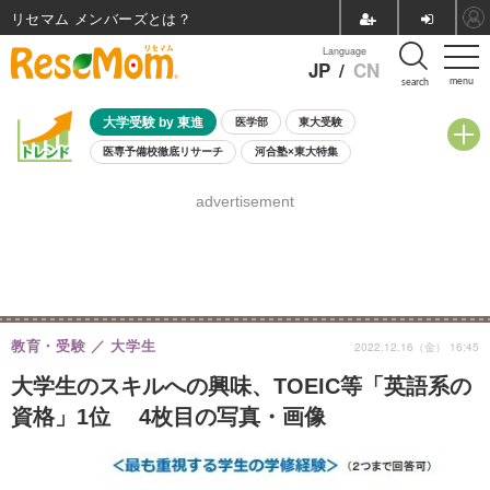
リセマム メンバーズ
Language
JP
/
CN
menu
search
大学受験 by 東進
医学部
東大受験
医専予備校徹底リサーチ
河合塾×東大特集
親子で考える大学選び
高校受験
中学受験
小学校受験
advertisement
共通テスト
夏休み
8月開催学校説明会・相談会
8月開催イベント・WS
全国公立高校 過去問
人気記事
自由研究教材（小学生向け）
自由研究教材（中学生向け）
ランキング
教育・受験
大学生
2022.12.16（金） 16:45
大学生のスキルへの興味、TOEIC等「英語系の
資格」1位 4枚目の写真・画像