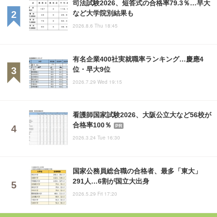
司法試験2026、短答式の合格率79.3％…早大
など大学院別結果も
2026.8.6 Thu 18:45
有名企業400社実就職率ランキング…慶應4
位・早大9位
2026.7.29 Wed 19:15
看護師国家試験2026、大阪公立大など56校が
合格率100％
PR
2026.3.24 Tue 16:30
国家公務員総合職の合格者、最多「東大」
291人…6割が国立大出身
2026.5.29 Fri 17:20