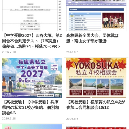
【中学受験2027】四谷大塚、第2
高校囲碁全国大会、団体戦は
回合不合判定テスト（7/5実施）
灘・南山女子部が優勝
偏差値…筑駒74・桜蔭70＜PR＞
2026.7.10
2026.8.5
【高校受験】【中学受験】兵庫
【高校受験】横須賀の私立4校が
県内の私立31校が集結、個別相
参加…合同相談会10/12
談会9/6
2026.7.28
2026.8.5