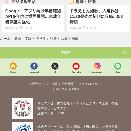
デジタル生活
趣味・娯楽
Google、アプリ向け年齢確認
ドラえもん短歌、入選作は
APIを年内に世界展開…未成年
11/20発売の新刊に収録…9/3
者保護を強化
締切
2026.7.31 Fri 13:45
2026.8.6 Thu 15:15
ホーム
›
教育・受験
›
中学生
›
記事
›
写真・画像
TOP
Home
Facebook
X
YouTube
Instagram
line
お問合せ
広告掲載
会社概要
リセマムについて
個人情報保護方針
リセマムは、株式会社イード（東証グロース上場）の運
営するサービスです。
証券コード：6038
株式会社イードは、個人情報の適切な取扱いを行う事業