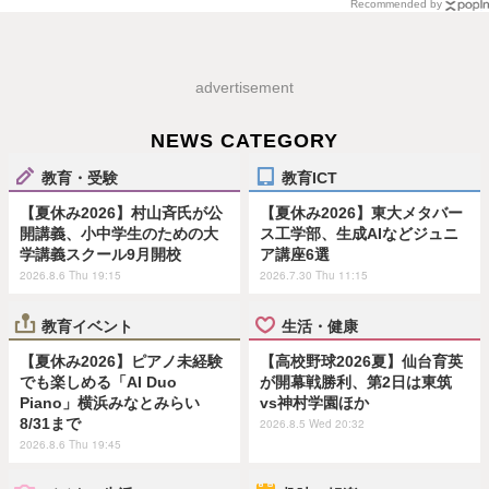
Recommended by
advertisement
NEWS CATEGORY
教育・受験
教育ICT
【夏休み2026】村山斉氏が公
【夏休み2026】東大メタバー
開講義、小中学生のための大
ス工学部、生成AIなどジュニ
学講義スクール9月開校
ア講座6選
2026.8.6 Thu 19:15
2026.7.30 Thu 11:15
教育イベント
生活・健康
【夏休み2026】ピアノ未経験
【高校野球2026夏】仙台育英
でも楽しめる「AI Duo
が開幕戦勝利、第2日は東筑
Piano」横浜みなとみらい
vs神村学園ほか
8/31まで
2026.8.5 Wed 20:32
2026.8.6 Thu 19:45