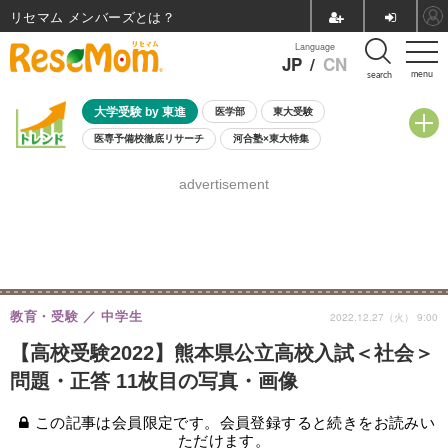
リセマム メンバーズ
Language
JP
/
CN
menu
search
大学受験 by 東進
医学部
東大受験
医専予備校徹底リサーチ
河合塾×東大特集
親子で考える大学選び
高校受験
中学受験
小学校受験
advertisement
共通テスト
夏休み
8月開催学校説明会・相談会
8月開催イベント・WS
全国公立高校 過去問
人気記事
自由研究教材（小学生向け）
自由研究教材（中学生向け）
ランキング
教育・受験
中学生
2022.12.27（火） 9:00
【高校受験2022】熊本県公立高校入試＜社会＞
問題・正答 11枚目の写真・画像
この記事は会員限定です。会員登録すると続きをお読みい
ただけます。