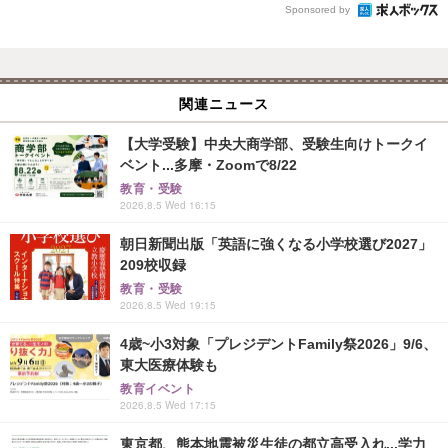
Sponsored by
関連ニュース
【大学受験】中央大商学部、受験生向けトークイ
ベント...多摩・Zoomで8/22
教育・受験
2026.8.5 Wed 16:15
朝日新聞出版「英語に強くなる小学校選び2027」
209校収録
教育・受験
2026.8.5 Wed 19:15
4歳~小3対象「プレジデントFamily祭2026」9/6、
東大医療体験も
教育イベント
2026.8.5 Wed 17:15
東京都、熊本地震被災生徒の都立高受入れ...学力