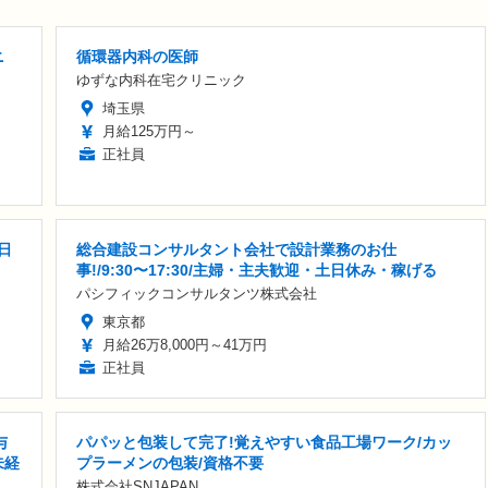
ニ
循環器内科の医師
ゆずな内科在宅クリニック
埼玉県
月給125万円～
正社員
日
総合建設コンサルタント会社で設計業務のお仕
事!/9:30〜17:30/主婦・主夫歓迎・土日休み・稼げる
パシフィックコンサルタンツ株式会社
東京都
月給26万8,000円～41万円
正社員
与
パパッと包装して完了!覚えやすい食品工場ワーク/カッ
未経
プラーメンの包装/資格不要
株式会社SNJAPAN