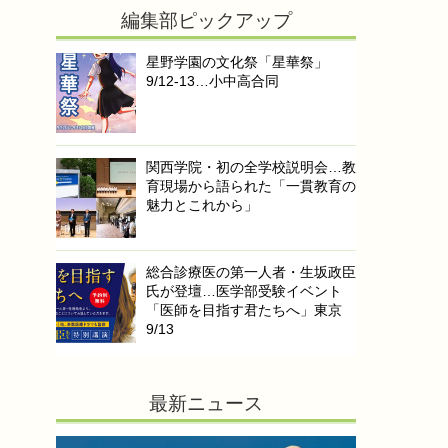
編集部ピックアップ
星野学園の文化祭「星華祭」
9/12-13…小中高合同
関西学院・初の全学校説明会…教
育現場から語られた「一貫教育の
魅力とこれから」
総合診療医の第一人者・生坂政臣
氏が登壇…医学部受験イベント
「医師を目指す君たちへ」東京
9/13
最新ニュース