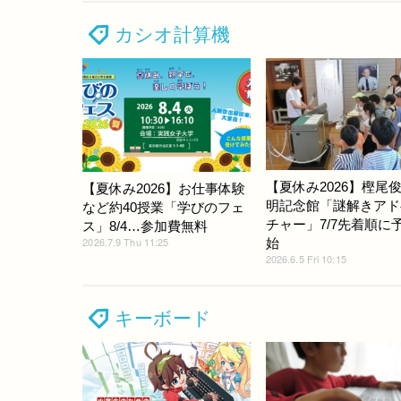
カシオ計算機
【夏休み2026】樫尾
【夏休み2026】お仕事体験
明記念館「謎解きアド
など約40授業「学びのフェ
チャー」7/7先着順に
ス」8/4…参加費無料
2026.7.9 Thu 11:25
始
2026.6.5 Fri 10:15
キーボード