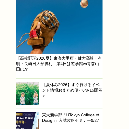
【高校野球2026夏】東海大甲府・健大高崎・有
明・長崎日大が勝利…第4日は遊学館vs青森山
田ほか
【夏休み2026】すぐ行けるイベ
ント情報おまとめ便＜8/9-15開催
＞
東大新学部「UTokyo College of
Design」入試攻略セミナー9/27