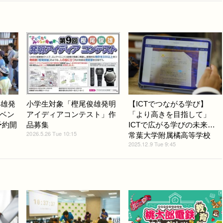
俊雄発
小学生対象「樫尾俊雄発明
【ICTでつながる学び】
ベン
アイディアコンテスト」作
「より高きを目指して」
予約開
品募集
ICTで広がる学びの未来…
2026.5.26 Tue 10:15
常葉大学附属橘高等学校
2025.12.9 Tue 9:45