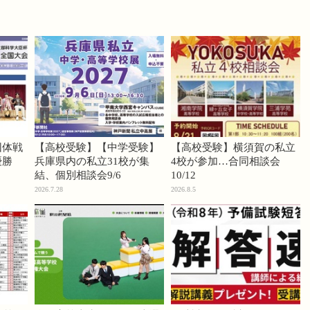
団体戦
【高校受験】【中学受験】
【高校受験】横須賀の私立
優勝
兵庫県内の私立31校が集
4校が参加…合同相談会
結、個別相談会9/6
10/12
2026.7.28
2026.8.5