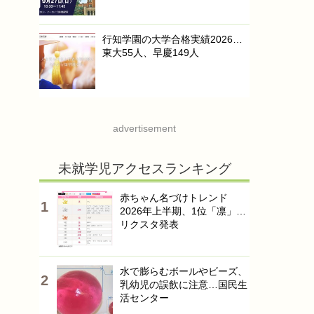
行知学園の大学合格実績2026…
東大55人、早慶149人
advertisement
未就学児アクセスランキング
赤ちゃん名づけトレンド
2026年上半期、1位「凛」…
リクスタ発表
水で膨らむボールやビーズ、
乳幼児の誤飲に注意…国民生
活センター