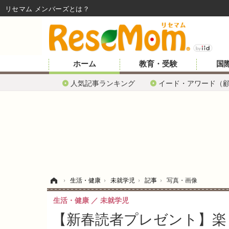
リセマム メンバーズ
ホーム
教育・受験
国
人気記事ランキング
イード・アワード（
ホーム
›
生活・健康
›
未就学児
›
記事
›
写真・画像
生活・健康
未就学児
【新春読者プレゼント】楽