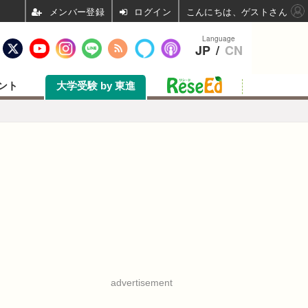
ログイン
こんにちは、ゲストさん
Language
JP
/
CN
ント
大学受験 by 東進
advertisement