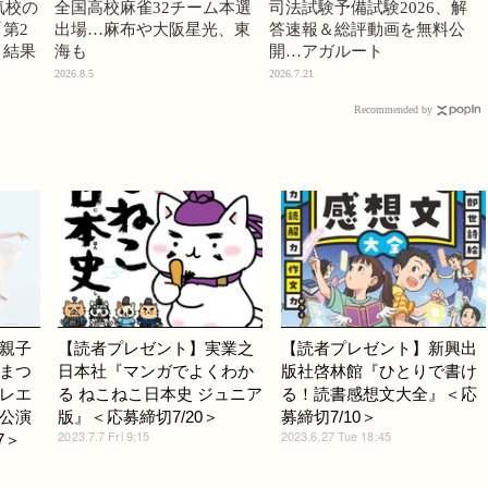
気校の
全国高校麻雀32チーム本選
司法試験予備試験2026、解
第2
出場…麻布や大阪星光、東
答速報＆総評動画を無料公
」結果
海も
開…アガルート
2026.8.5
2026.7.21
Recommended by
親子
【読者プレゼント】実業之
【読者プレゼント】新興出
まつ
日本社『マンガでよくわか
版社啓林館『ひとりで書け
レエ
る ねこねこ日本史 ジュニア
る！読書感想文大全』＜応
公演
版』＜応募締切7/20＞
募締切7/10＞
2023.7.7 Fri 9:15
2023.6.27 Tue 18:45
7＞