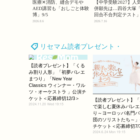
医療✕消防、縫合デモや
【中学受験2027】人
AED講習も「おしごと体験
併願先は…四谷大塚「
博」9/5
回合不合判定テスト
2026.8.6
2026.7.16
リセマム読者プレゼント・
【読者プレゼント】「くる
み割り人形」「初夢バレエ
まつり」「New Year
Classics ウィンナー・ワル
ツ・オーケストラ 」公演チ
ケット＜応募締切12/3＞
【読者プレゼント】「
2024.11.20 Wed 19:15
で楽しむ夏休みバレエ
り～ヨーロッパ名門バ
団のソリストたち～」
チケット＜応募締切7/
2024.6.24 Mon 19:15