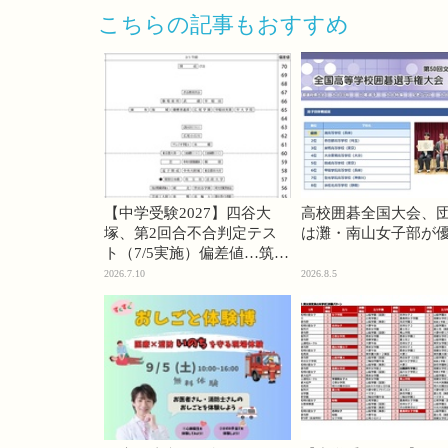
こちらの記事もおすすめ
【中学受験2027】四谷大
高校囲碁全国大会、
塚、第2回合不合判定テス
は灘・南山女子部が
ト（7/5実施）偏差値…筑駒
74・桜蔭70＜PR＞
2026.7.10
2026.8.5