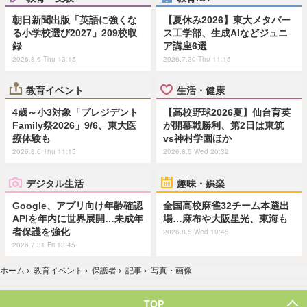
朝日新聞出版「英語に強くな
【夏休み2026】東大メタバー
る小学校選び2027」209校収
ス工学部、生成AIなどジュニ
録
ア講座6選
2026.8.6 Thu 13:15
2026.7.30 Thu 11:15
教育イベント
生活・健康
4歳～小3対象「プレジデント
【高校野球2026夏】仙台育英
Family祭2026」9/6、東大医
が開幕戦勝利、第2日は東筑
療体験も
vs神村学園ほか
2026.8.6 Thu 11:15
2026.8.5 Wed 20:32
デジタル生活
趣味・娯楽
Google、アプリ向け年齢確認
全国高校麻雀32チーム本選出
APIを年内に世界展開…未成年
場…麻布や大阪星光、東海も
者保護を強化
2026.8.5 Wed 19:45
2026.7.31 Fri 13:45
ホーム
›
教育イベント
›
保護者
›
記事
›
写真・画像
TOP