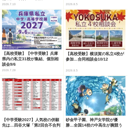
2026.7.10
2026.8.5
【高校受験】【中学受験】兵庫
【高校受験】横須賀の私立4校が
県内の私立31校が集結、個別相
参加…合同相談会10/12
談会9/6
2026.7.28
2026.8.5
【中学受験2027】人気校の併願
砂金甲子園、神戸女学院が優
先は…四谷大塚「第2回合不合判
勝…全国14校の中高生が腕競う