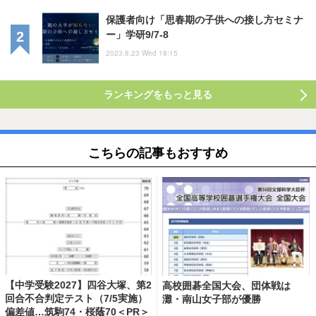
保護者向け「思春期の子供への接し方セミナ
ー」学研9/7-8
2023.8.23 Wed 18:15
ランキングをもっと見る
こちらの記事もおすすめ
【中学受験2027】四谷大塚、第2
高校囲碁全国大会、団体戦は
回合不合判定テスト（7/5実施）
灘・南山女子部が優勝
偏差値…筑駒74・桜蔭70＜PR＞