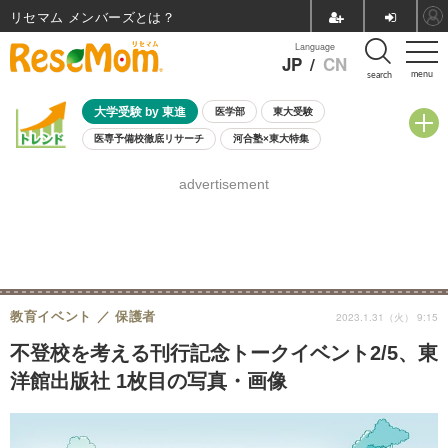
リセマム メンバーズ
Language
JP
/
CN
menu
search
大学受験 by 東進
医学部
東大受験
医専予備校徹底リサーチ
河合塾×東大特集
親子で考える大学選び
高校受験
中学受験
小学校受験
advertisement
共通テスト
夏休み
8月開催学校説明会・相談会
8月開催イベント・WS
全国公立高校 過去問
人気記事
自由研究教材（小学生向け）
自由研究教材（中学生向け）
ランキング
教育イベント
保護者
2023.1.31（火） 9:15
不登校を考える刊行記念トークイベント2/5、東
洋館出版社 1枚目の写真・画像