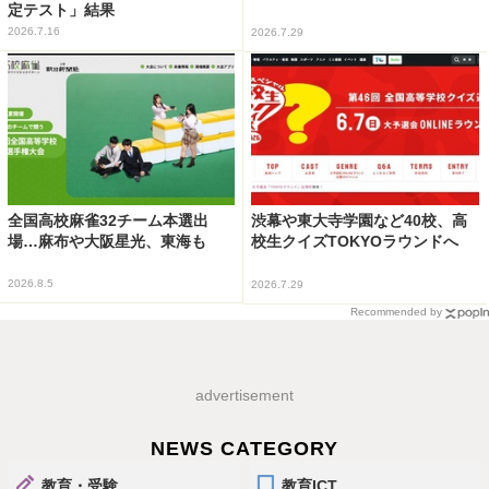
定テスト」結果
2026.7.16
2026.7.29
全国高校麻雀32チーム本選出
渋幕や東大寺学園など40校、高
場…麻布や大阪星光、東海も
校生クイズTOKYOラウンドへ
2026.8.5
2026.7.29
Recommended by
advertisement
NEWS CATEGORY
教育・受験
教育ICT