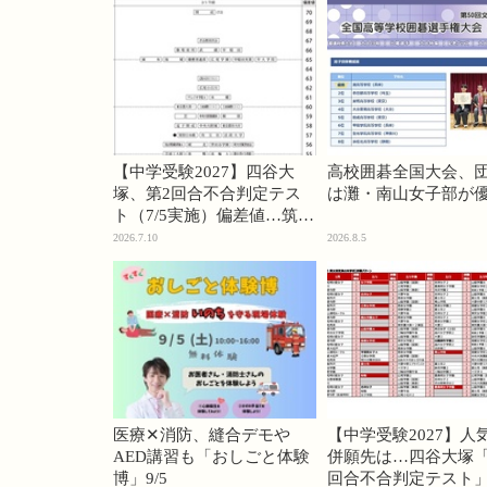
【中学受験2027】四谷大
高校囲碁全国大会、
塚、第2回合不合判定テス
は灘・南山女子部が
ト（7/5実施）偏差値…筑駒
74・桜蔭70＜PR＞
2026.7.10
2026.8.5
医療✕消防、縫合デモや
【中学受験2027】人
AED講習も「おしごと体験
併願先は…四谷大塚「
博」9/5
回合不合判定テスト