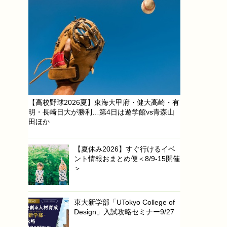
【高校野球2026夏】東海大甲府・健大高崎・有
明・長崎日大が勝利…第4日は遊学館vs青森山
田ほか
【夏休み2026】すぐ行けるイベ
ント情報おまとめ便＜8/9-15開催
＞
東大新学部「UTokyo College of
Design」入試攻略セミナー9/27