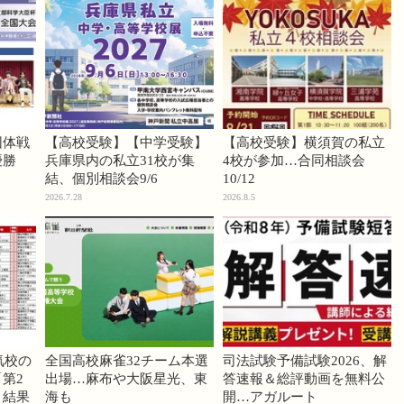
団体戦
【高校受験】【中学受験】
【高校受験】横須賀の私立
優勝
兵庫県内の私立31校が集
4校が参加…合同相談会
結、個別相談会9/6
10/12
2026.7.28
2026.8.5
気校の
全国高校麻雀32チーム本選
司法試験予備試験2026、解
第2
出場…麻布や大阪星光、東
答速報＆総評動画を無料公
」結果
海も
開…アガルート