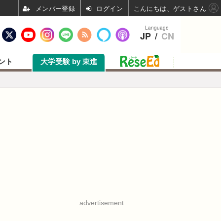
ログイン
こんにちは、ゲストさん
Language
JP
/
CN
ント
大学受験 by 東進
advertisement