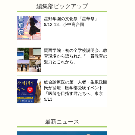
編集部ピックアップ
星野学園の文化祭「星華祭」
9/12-13…小中高合同
関西学院・初の全学校説明会…教
育現場から語られた「一貫教育の
魅力とこれから」
総合診療医の第一人者・生坂政臣
氏が登壇…医学部受験イベント
「医師を目指す君たちへ」東京
9/13
最新ニュース