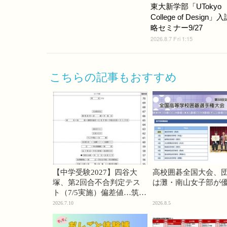
東大新学部「UTokyo
College of Design」
略セミナー9/27
2026.8.7 Fri 1:15
こちらの記事もおすすめ
【中学受験2027】四谷大
高校囲碁全国大会、
塚、第2回合不合判定テス
は灘・南山女子部が
ト（7/5実施）偏差値…筑駒
74・桜蔭70＜PR＞
2026.7.10
2026.8.5