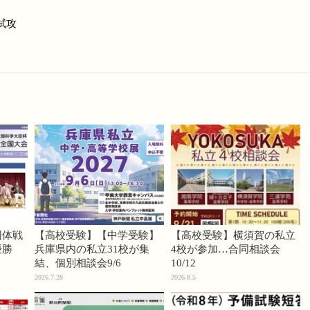
入試攻
団体戦
【高校受験】【中学受験】
【高校受験】横須賀の私立
優勝
兵庫県内の私立31校が集
4校が参加…合同相談会
結、個別相談会9/6
10/12
2026.7.28
2026.8.5