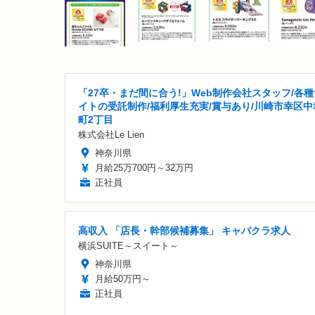
「27卒・まだ間に合う!」Web制作会社スタッフ/各種
イトの受託制作/福利厚生充実/賞与あり/川崎市幸区中
町2丁目
株式会社Le Lien
神奈川県
月給25万700円～32万円
正社員
高収入 「店長・幹部候補募集」 キャバクラ求人
横浜SUITE～スイート～
神奈川県
月給50万円～
正社員