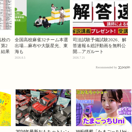
気校の
全国高校麻雀32チーム本選
司法試験予備試験2026、解
第2
出場…麻布や大阪星光、東
答速報＆総評動画を無料公
」結果
海も
開…アガルート
2026.8.5
2026.7.21
Recommended by
2024年最新おもちゃトレン
WiFi搭載「たまごっちUni」