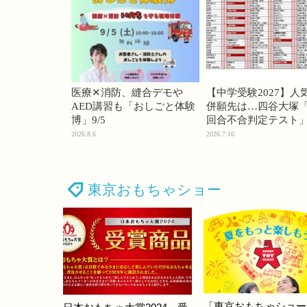
医療✕消防、縫合デモや
【中学受験2027】人
AED講習も「おしごと体験
併願先は…四谷大塚「
博」9/5
回合不合判定テスト
2026.8.6
2026.7.16
東京おもちゃショー
「東京おもちゃショー