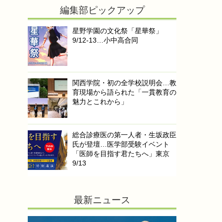
編集部ピックアップ
星野学園の文化祭「星華祭」
9/12-13…小中高合同
関西学院・初の全学校説明会…教
育現場から語られた「一貫教育の
魅力とこれから」
総合診療医の第一人者・生坂政臣
氏が登壇…医学部受験イベント
「医師を目指す君たちへ」東京
9/13
最新ニュース