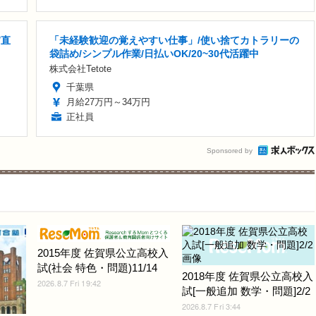
/直
「未経験歓迎の覚えやすい仕事」/使い捨てカトラリーの
袋詰め/シンプル作業/日払いOK/20~30代活躍中
株式会社Tetote
千葉県
月給27万円～34万円
正社員
Sponsored by
2015年度 佐賀県公立高校入
試(社会 特色・問題)11/14
2018年度 佐賀県公立高校入
2026.8.7 Fri 19:42
試[一般追加 数学・問題]2/2
2026.8.7 Fri 3:44