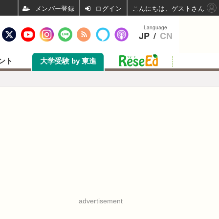
ログイン
こんにちは、ゲストさん
Language
JP
/
CN
ント
大学受験 by 東進
advertisement