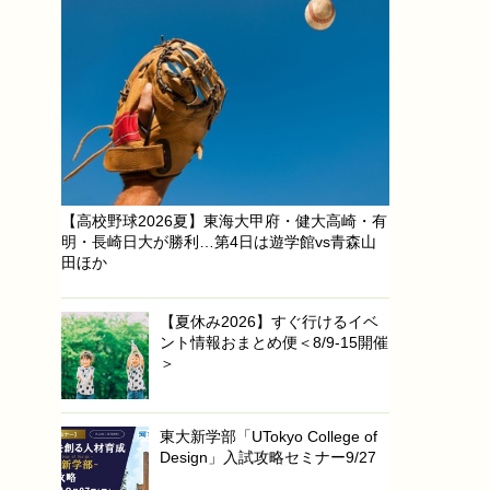
【高校野球2026夏】東海大甲府・健大高崎・有
明・長崎日大が勝利…第4日は遊学館vs青森山
田ほか
【夏休み2026】すぐ行けるイベ
ント情報おまとめ便＜8/9-15開催
＞
東大新学部「UTokyo College of
Design」入試攻略セミナー9/27