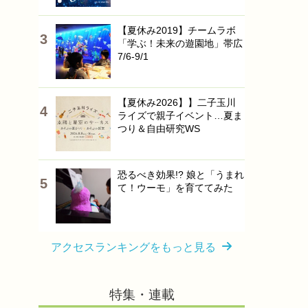
【夏休み2019】チームラボ
「学ぶ！未来の遊園地」帯広
7/6-9/1
【夏休み2026】】二子玉川
ライズで親子イベント…夏ま
つり＆自由研究WS
恐るべき効果!? 娘と「うまれ
て！ウーモ」を育ててみた
アクセスランキングをもっと見る
特集・連載