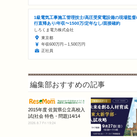
1級電気工事施工管理技士/高圧受変電設備の現場監督
行直帰あり/年収〜1500万/定年なし/面接確約
しろくま電力株式会社
東京都
年収600万円～1,500万円
正社員
編集部おすすめの記事
2015年度 佐賀県公立高校入
試(社会 特色・問題)14/14
2026.8.7 Fri 19:24