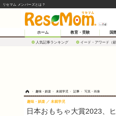
リセマム メンバーズ
ホーム
教育・受験
国
人気記事ランキング
イード・アワード（
ホーム
›
趣味・娯楽
›
未就学児
›
記事
›
写真・画像
趣味・娯楽
未就学児
日本おもちゃ大賞2023、