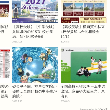
団体戦
【高校受験】【中学受験】
【高校受験】横須賀の私立
優勝
兵庫県内の私立31校が集
4校が参加…合同相談会
結、個別相談会9/6
10/12
2026.7.28
2026.8.5
気校の
砂金甲子園、神戸女学院が
全国高校麻雀32チーム本選
第2
優勝…全国14校の中高生が
出場…麻布や大阪星光、東
」結果
腕競う
海も
2026.7.29
2026.8.5
Recommended by