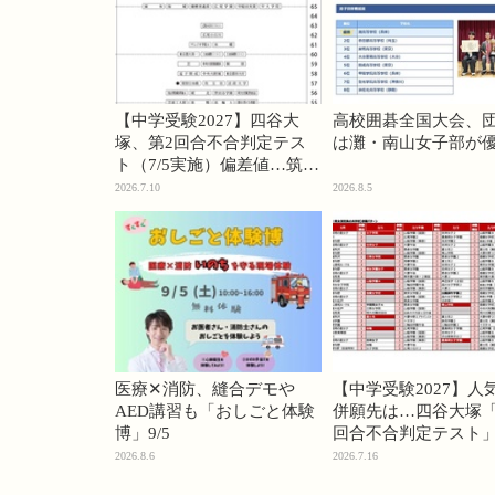
【中学受験2027】四谷大
高校囲碁全国大会、
塚、第2回合不合判定テス
は灘・南山女子部が
ト（7/5実施）偏差値…筑駒
74・桜蔭70＜PR＞
2026.7.10
2026.8.5
医療✕消防、縫合デモや
【中学受験2027】人
AED講習も「おしごと体験
併願先は…四谷大塚「
博」9/5
回合不合判定テスト
2026.8.6
2026.7.16