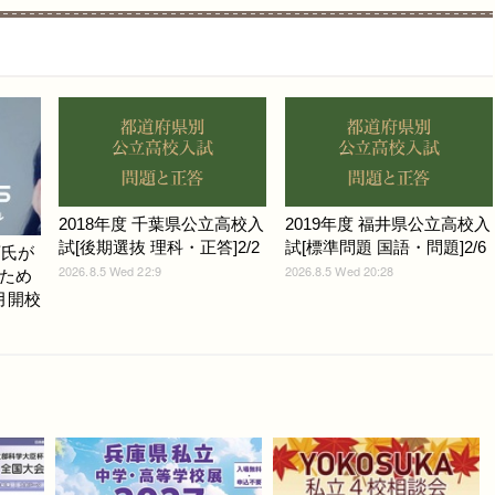
2018年度 千葉県公立高校入
2019年度 福井県公立高校入
試[後期選抜 理科・正答]2/2
試[標準問題 国語・問題]2/6
斉氏が
2026.8.5 Wed 22:9
2026.8.5 Wed 20:28
ため
月開校