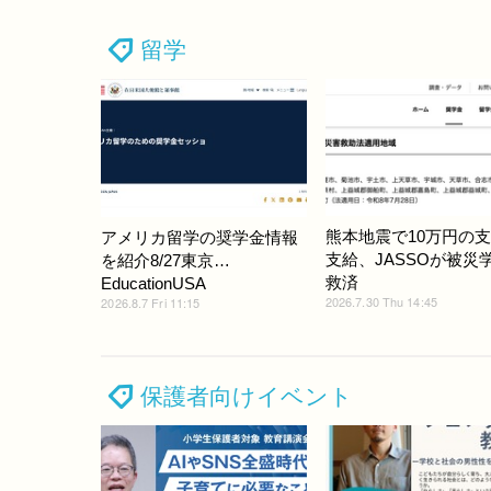
留学
熊本地震で10万円の
アメリカ留学の奨学金情報
支給、JASSOが被災
を紹介8/27東京…
救済
EducationUSA
2026.7.30 Thu 14:45
2026.8.7 Fri 11:15
保護者向けイベント