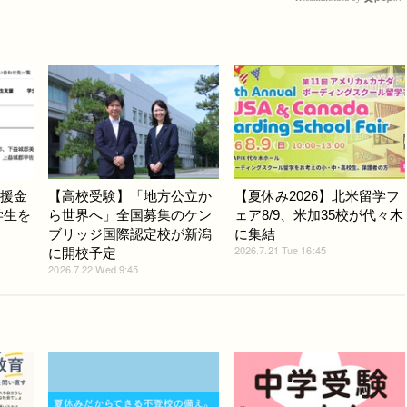
支援金
【高校受験】「地方公立か
【夏休み2026】北米留学フ
学生を
ら世界へ」全国募集のケン
ェア8/9、米加35校が代々木
ブリッジ国際認定校が新潟
に集結
2026.7.21 Tue 16:45
に開校予定
2026.7.22 Wed 9:45