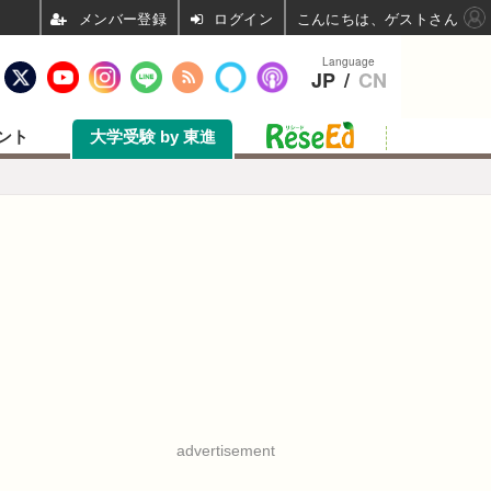
ログイン
こんにちは、ゲストさん
Language
JP
/
CN
ント
大学受験 by 東進
advertisement