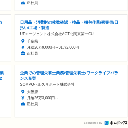
正社員
カ
日用品・消費財の枚数確認・検品・梱包作業/寮完備/日
払い/工場・製造
UTエージェント株式会社AGT北関東第一CU
千葉県
月給20万9,000円～31万2,000円
正社員
業
企業での管理栄養士業務/管理栄養士/ワークライフバラ
2
ンス充実
SOMPOヘルスサポート株式会社
大阪府
月給26万3,000円～
正社員
Sponsored by