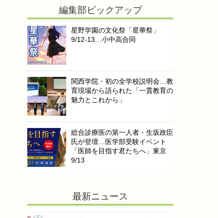
編集部ピックアップ
星野学園の文化祭「星華祭」
9/12-13…小中高合同
関西学院・初の全学校説明会…教
育現場から語られた「一貫教育の
魅力とこれから」
総合診療医の第一人者・生坂政臣
氏が登壇…医学部受験イベント
「医師を目指す君たちへ」東京
9/13
最新ニュース