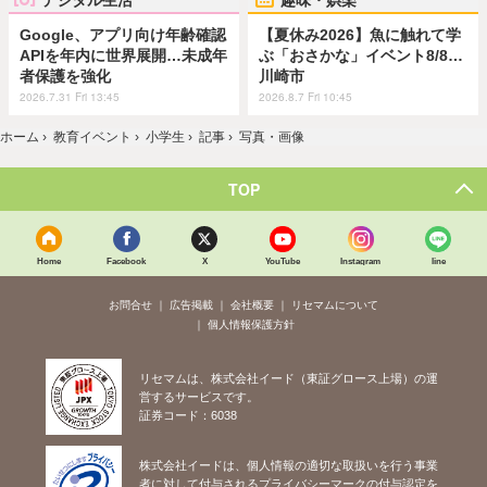
Google、アプリ向け年齢確認
【夏休み2026】魚に触れて学
APIを年内に世界展開…未成年
ぶ「おさかな」イベント8/8…
者保護を強化
川崎市
2026.7.31 Fri 13:45
2026.8.7 Fri 10:45
ホーム
›
教育イベント
›
小学生
›
記事
›
写真・画像
TOP
Home
Facebook
X
YouTube
Instagram
line
お問合せ
広告掲載
会社概要
リセマムについて
個人情報保護方針
リセマムは、株式会社イード（東証グロース上場）の運
営するサービスです。
証券コード：6038
株式会社イードは、個人情報の適切な取扱いを行う事業
者に対して付与されるプライバシーマークの付与認定を