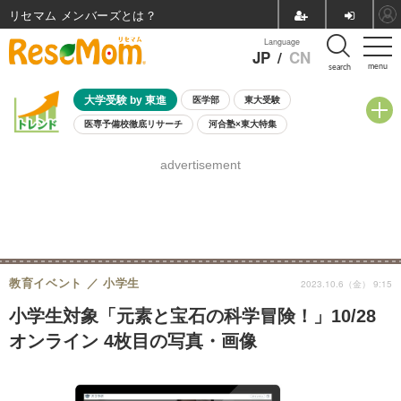
リセマム メンバーズ
Language
JP
/
CN
menu
search
大学受験 by 東進
医学部
東大受験
医専予備校徹底リサーチ
河合塾×東大特集
親子で考える大学選び
高校受験
中学受験
小学校受験
advertisement
共通テスト
夏休み
8月開催学校説明会・相談会
8月開催イベント・WS
全国公立高校 過去問
人気記事
自由研究教材（小学生向け）
自由研究教材（中学生向け）
ランキング
教育イベント
小学生
2023.10.6（金） 9:15
小学生対象「元素と宝石の科学冒険！」10/28
オンライン 4枚目の写真・画像