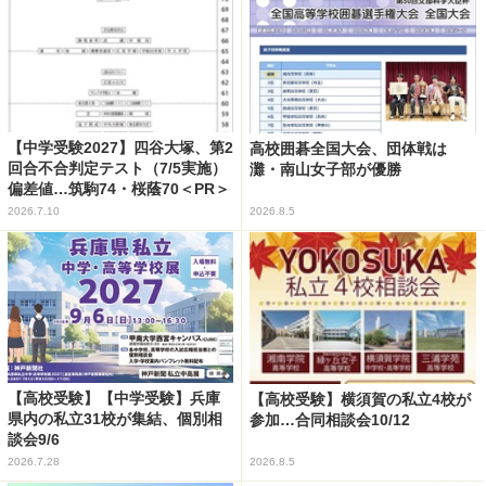
【中学受験2027】四谷大塚、第2
高校囲碁全国大会、団体戦は
回合不合判定テスト（7/5実施）
灘・南山女子部が優勝
偏差値…筑駒74・桜蔭70＜PR＞
2026.7.10
2026.8.5
【高校受験】【中学受験】兵庫
【高校受験】横須賀の私立4校が
県内の私立31校が集結、個別相
参加…合同相談会10/12
談会9/6
2026.7.28
2026.8.5