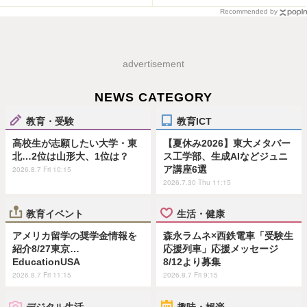
Recommended by
advertisement
NEWS CATEGORY
教育・受験
教育ICT
高校生が志願したい大学・東
【夏休み2026】東大メタバー
北…2位は山形大、1位は？
ス工学部、生成AIなどジュニ
ア講座6選
2026.8.7 Fri 10:15
2026.7.30 Thu 11:15
教育イベント
生活・健康
アメリカ留学の奨学金情報を
森永ラムネ×西鉄電車「受験生
紹介8/27東京…
応援列車」応援メッセージ
EducationUSA
8/12より募集
2026.8.7 Fri 11:15
2026.8.7 Fri 9:15
デジタル生活
趣味・娯楽