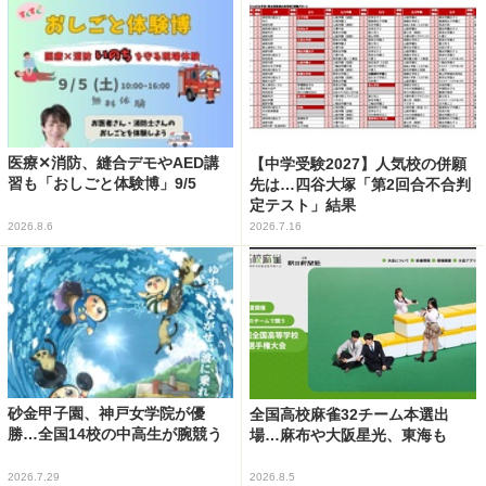
医療✕消防、縫合デモやAED講
【中学受験2027】人気校の併願
習も「おしごと体験博」9/5
先は…四谷大塚「第2回合不合判
定テスト」結果
2026.8.6
2026.7.16
砂金甲子園、神戸女学院が優
全国高校麻雀32チーム本選出
勝…全国14校の中高生が腕競う
場…麻布や大阪星光、東海も
2026.7.29
2026.8.5