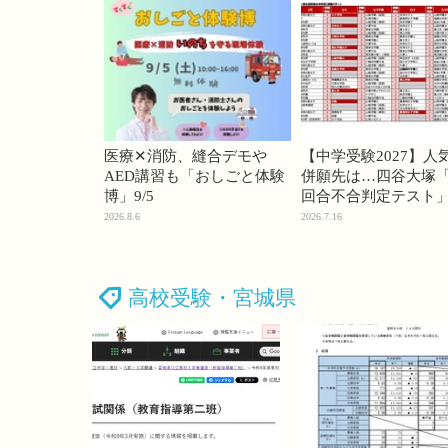
医療✕消防、縫合デモや
【中学受験2027】人
AED講習も「おしごと体験
併願先は…四谷大塚「
博」9/5
回合不合判定テスト
2026.8.6
2026.7.16
高校受験・宮城県