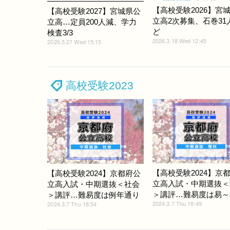
【高校受験2026】宮
【高校受験2027】宮城県公
立高2次募集、石巻31
立高…定員200人減、学力
ど
検査3/3
2026.3.18 Wed 12:45
2026.5.27 Wed 15:15
高校受験2023
【高校受験2024】京
【高校受験2024】京都府公
立高入試・中期選抜＜
立高入試・中期選抜＜社会
＞講評…難易度は易～
＞講評…難易度は例年通り
2024.3.7 Thu 18:49
2024.3.7 Thu 18:54