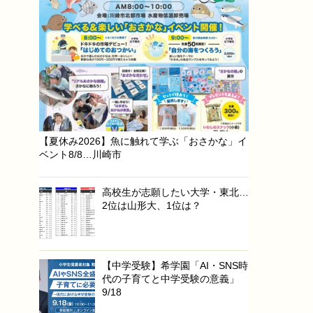
【夏休み2026】魚に触れて学ぶ「おさかな」イ
ベント8/8…川崎市
高校生が志願したい大学・東北…
2位は山形大、1位は？
【中学受験】希学園「AI・SNS時
代の子育てと中学受験の意義」
9/18