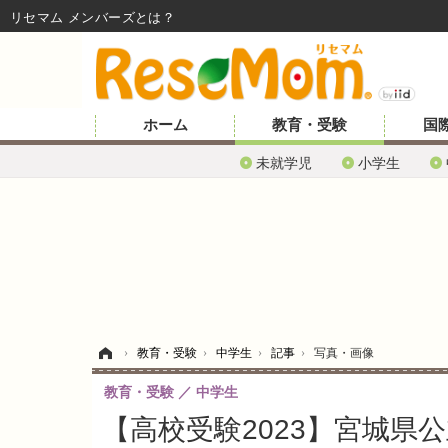
リセマム メンバーズ
ホーム
教育・受験
国
未就学児
小学生
ホーム
›
教育・受験
›
中学生
›
記事
›
写真・画像
教育・受験
中学生
【高校受験2023】宮城県