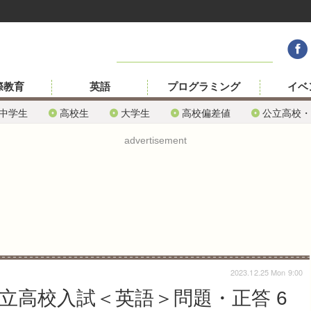
際教育
英語
プログラミング
イベ
中学生
高校生
大学生
高校偏差値
公立高校・
advertisement
2023.12.25 Mon 9:00
公立高校入試＜英語＞問題・正答 6