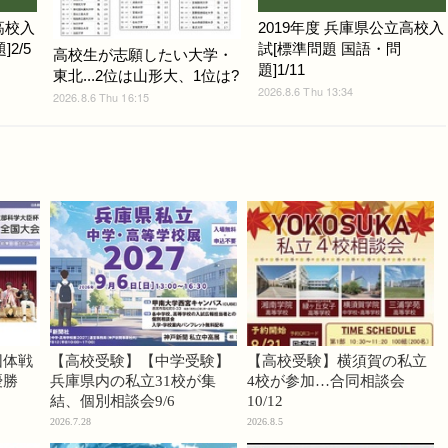
高校入
2019年度 兵庫県公立高校入
2/5
試[標準問題 国語・問
高校生が志願したい大学・
題]1/11
東北...2位は山形大、1位は?
2026.8.6 Thu 13:34
2026.8.6 Thu 16:15
団体戦
【高校受験】【中学受験】
【高校受験】横須賀の私立
優勝
兵庫県内の私立31校が集
4校が参加…合同相談会
結、個別相談会9/6
10/12
2026.7.28
2026.8.5