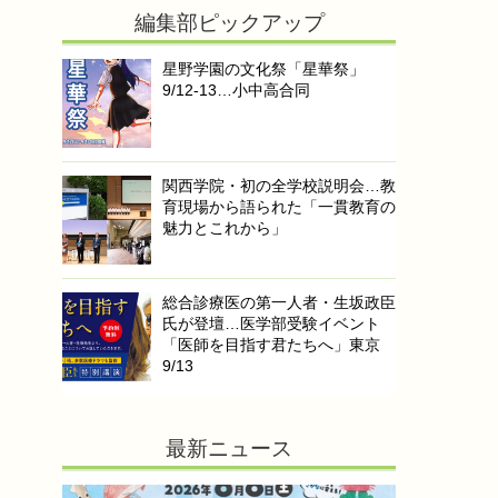
編集部ピックアップ
星野学園の文化祭「星華祭」
9/12-13…小中高合同
関西学院・初の全学校説明会…教
育現場から語られた「一貫教育の
魅力とこれから」
総合診療医の第一人者・生坂政臣
氏が登壇…医学部受験イベント
「医師を目指す君たちへ」東京
9/13
最新ニュース