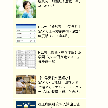
編集長・加藤紀子連載「今、
会いたい人」
NEW!!【首都圏・中学受験】
SAPIX 上位校偏差値＜2027
年度版（2026年4月）
NEW!!【関西・中学受験】浜
学園「小6合否判定テスト」
偏差値一覧
【中学受験の塾選び】
SAPIX・日能研・四谷大塚・
早稲アカ・エルカミノ・グノ
ーブルの特徴・費用と合格力
都道府県別 高校入試偏差値ラ