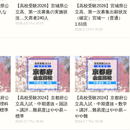
城県公
【高校受験2026】宮城県公
【高校受験2026】宮城県公
人な
立高、第一次募集の実施状
立高、第一次募集出願状況
況…欠席者240人
（確定）宮城一（普通）
2026.3.5 Thu 15:15
1.61倍
2026.2.13 Fri 18:25
都府公
【高校受験2024】京都府公
【高校受験2024】京都府公
理科
立高入試・中期選抜＜国語
立高入試・中期選抜＜数学
標準
＞講評…難易度はやや易～
＞講評…難易度はやや易～
標準
やや難
2024.3.7 Thu 18:43
2024.3.7 Thu 18:38