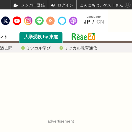
ログイン
こんにちは、ゲストさん
Language
JP
/
CN
ント
大学受験 by 東進
過去問
ミツカル学び
ミツカル教育通信
advertisement