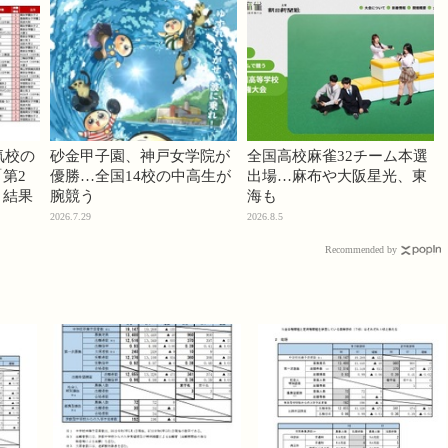
気校の
砂金甲子園、神戸女学院が
全国高校麻雀32チーム本選
第2
優勝…全国14校の中高生が
出場…麻布や大阪星光、東
」結果
腕競う
海も
2026.7.29
2026.8.5
Recommended by