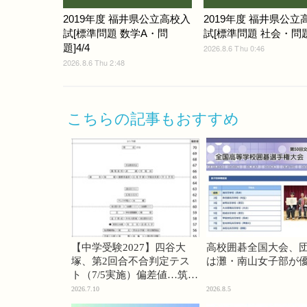
2019年度 福井県公立高校入
2019年度 福井県公立
試[標準問題 数学A・問
試[標準問題 社会・問題]
題]4/4
2026.8.6 Thu 0:46
2026.8.6 Thu 2:48
こちらの記事もおすすめ
【中学受験2027】四谷大
高校囲碁全国大会、
塚、第2回合不合判定テス
は灘・南山女子部が
ト（7/5実施）偏差値…筑駒
74・桜蔭70＜PR＞
2026.7.10
2026.8.5