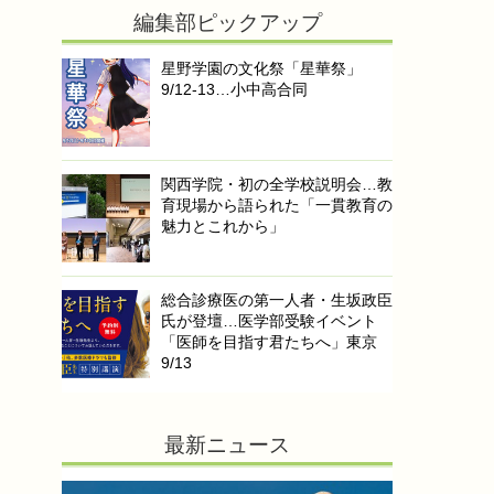
編集部ピックアップ
星野学園の文化祭「星華祭」
9/12-13…小中高合同
関西学院・初の全学校説明会…教
育現場から語られた「一貫教育の
魅力とこれから」
総合診療医の第一人者・生坂政臣
氏が登壇…医学部受験イベント
「医師を目指す君たちへ」東京
9/13
最新ニュース