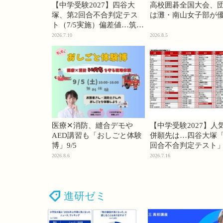
【中学受験2027】四谷大
高校囲碁全国大会、
塚、第2回合不合判定テス
は灘・南山女子部が
ト（7/5実施）偏差値…筑駒
74・桜蔭70＜PR＞
2026.7.10
2026.8.5
医療✕消防、縫合デモや
【中学受験2027】人
AED講習も「おしごと体験
併願先は…四谷大塚「
博」9/5
回合不合判定テスト
2026.8.6
2026.7.16
進研ゼミ