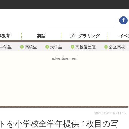
際教育
英語
プログラミング
イベ
中学生
高校生
大学生
高校偏差値
公立高校・
advertisement
2023.12.28 Thu 11:15
フトを小学校全学年提供 1枚目の写