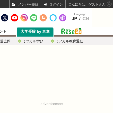
ログイン
こんにちは、ゲストさん
Language
JP
/
CN
ント
大学受験 by 東進
過去問
ミツカル学び
ミツカル教育通信
advertisement