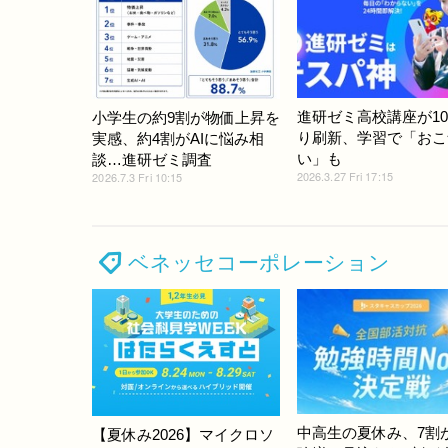
進研ゼミ高校講座が1
小学生の約9割が物価上昇を
り刷新、学習で「おこ
実感、約4割がAIに悩み相
い」も
談…進研ゼミ調査
2026.3.27 Fri 17:15
2026.7.3 Fri 10:15
ベネッセコーポレーション
中高生の夏休み、7割
【夏休み2026】マイクロソ