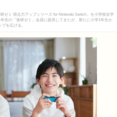
得点力アップシリーズ for Nintendo Switch」を小学校全学
学1年生の「進研ゼミ」会員に提供してきたが、新たに小学1年生か
ップを広げる。