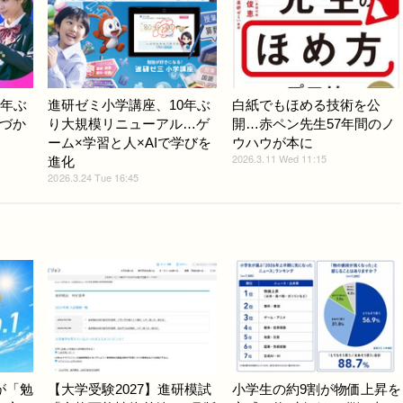
0年ぶ
進研ゼミ小学講座、10年ぶ
白紙でもほめる技術を公
づか
り大規模リニューアル…ゲ
開…赤ペン先生57年間のノ
ーム×学習と人×AIで学びを
ウハウが本に
2026.3.11 Wed 11:15
進化
2026.3.24 Tue 16:45
が「勉
【大学受験2027】進研模試
小学生の約9割が物価上昇を