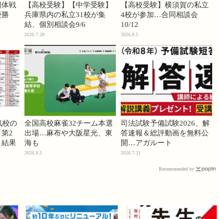
団体戦
【高校受験】【中学受験】
【高校受験】横須賀の私立
優勝
兵庫県内の私立31校が集
4校が参加…合同相談会
結、個別相談会9/6
10/12
2026.7.28
2026.8.5
気校の
全国高校麻雀32チーム本選
司法試験予備試験2026、解
第2
出場…麻布や大阪星光、東
答速報＆総評動画を無料公
」結果
海も
開…アガルート
2026.8.5
2026.7.21
Recommended by