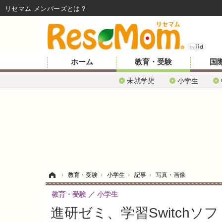
リセマム メンバーズ
ホーム
教育・受験
国
未就学児
小学生
ホーム
›
教育・受験
›
小学生
›
記事
›
写真・画像
教育・受験
小学生
進研ゼミ、学習Switchソ