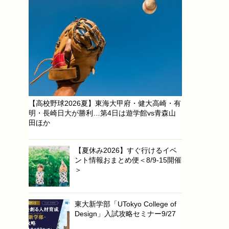
【高校野球2026夏】東海大甲府・健大高崎・有
明・長崎日大が勝利…第4日は遊学館vs青森山
田ほか
【夏休み2026】すぐ行けるイベ
ント情報おまとめ便＜8/9-15開催
＞
東大新学部「UTokyo College of
Design」入試攻略セミナー9/27