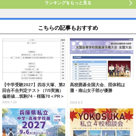
ランキングをもっと見る
こちらの記事もおすすめ
【中学受験2027】四谷大塚、第2
高校囲碁全国大会、団体戦は
回合不合判定テスト（7/5実施）
灘・南山女子部が優勝
偏差値…筑駒74・桜蔭70＜PR＞
2026.7.10
2026.8.5