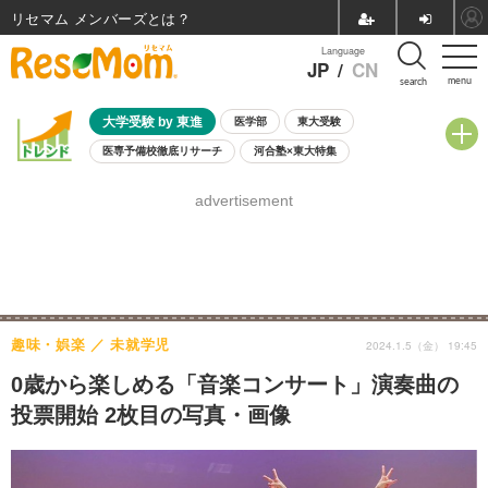
リセマム メンバーズ
Language
JP
/
CN
menu
search
大学受験 by 東進
医学部
東大受験
医専予備校徹底リサーチ
河合塾×東大特集
親子で考える大学選び
高校受験
中学受験
小学校受験
advertisement
共通テスト
夏休み
8月開催学校説明会・相談会
8月開催イベント・WS
全国公立高校 過去問
人気記事
自由研究教材（小学生向け）
自由研究教材（中学生向け）
ランキング
趣味・娯楽
未就学児
2024.1.5（金） 19:45
0歳から楽しめる「音楽コンサート」演奏曲の
投票開始 2枚目の写真・画像