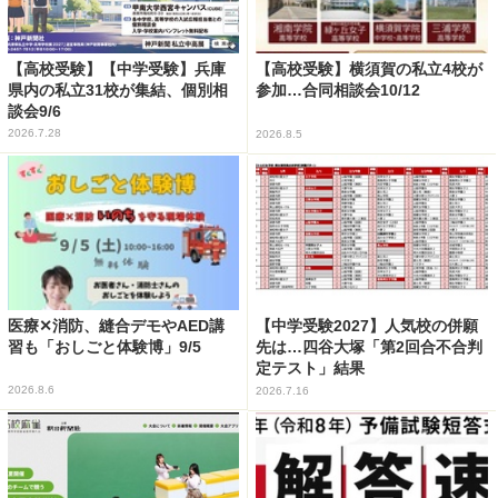
【高校受験】【中学受験】兵庫
【高校受験】横須賀の私立4校が
県内の私立31校が集結、個別相
参加…合同相談会10/12
談会9/6
2026.7.28
2026.8.5
医療✕消防、縫合デモやAED講
【中学受験2027】人気校の併願
習も「おしごと体験博」9/5
先は…四谷大塚「第2回合不合判
定テスト」結果
2026.8.6
2026.7.16