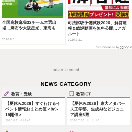
全国高校麻雀32チーム本選出
司法試験予備試験2026、解答速
場…麻布や大阪星光、東海も
報＆総評動画を無料公開…アガ
ルート
2026.8.5
2026.7.21
Recommended by
advertisement
NEWS CATEGORY
教育・受験
教育ICT
【夏休み2026】すぐ行けるイ
【夏休み2026】東大メタバー
ベント情報おまとめ便＜8/9-
ス工学部、生成AIなどジュニ
15開催＞
ア講座6選
2026.8.7 Fri 19:45
2026.7.30 Thu 11:15