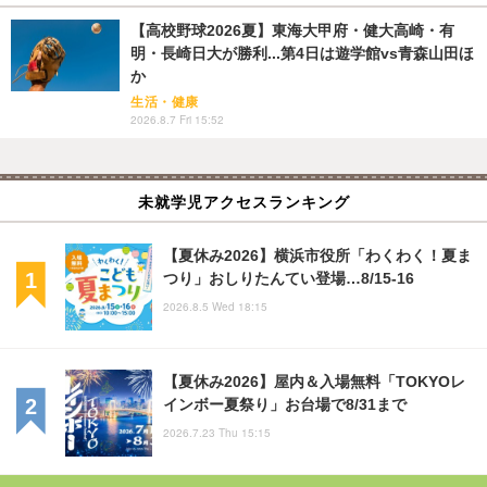
【高校野球2026夏】東海大甲府・健大高崎・有
明・長崎日大が勝利...第4日は遊学館vs青森山田ほ
か
生活・健康
2026.8.7 Fri 15:52
未就学児アクセスランキング
【夏休み2026】横浜市役所「わくわく！夏ま
つり」おしりたんてい登場…8/15-16
2026.8.5 Wed 18:15
【夏休み2026】屋内＆入場無料「TOKYOレ
インボー夏祭り」お台場で8/31まで
2026.7.23 Thu 15:15