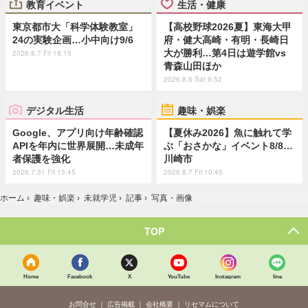
教育イベント
生活・健康
東京都市大「科学体験教室」
【高校野球2026夏】東海大甲
24の実験企画…小中向け9/6
府・健大高崎・有明・長崎日
大が勝利…第4日は遊学館vs
2026.8.7 Fri 18:15
青森山田ほか
2026.8.8 Sat 9:52
デジタル生活
趣味・娯楽
Google、アプリ向け年齢確認
【夏休み2026】魚に触れて学
APIを年内に世界展開…未成年
ぶ「おさかな」イベント8/8…
者保護を強化
川崎市
2026.7.31 Fri 13:45
2026.8.7 Fri 10:45
ホーム
›
趣味・娯楽
›
未就学児
›
記事
›
写真・画像
TOP
Home
Facebook
X
YouTube
Instagram
line
お問合せ
広告掲載
会社概要
リセマムについて