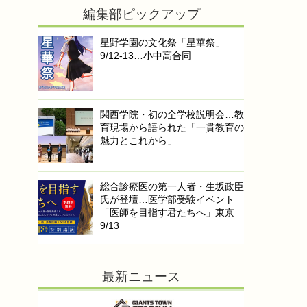
編集部ピックアップ
星野学園の文化祭「星華祭」
9/12-13…小中高合同
関西学院・初の全学校説明会…教
育現場から語られた「一貫教育の
魅力とこれから」
総合診療医の第一人者・生坂政臣
氏が登壇…医学部受験イベント
「医師を目指す君たちへ」東京
9/13
最新ニュース