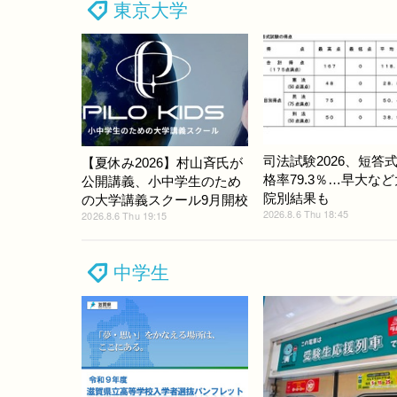
東京大学
司法試験2026、短答
【夏休み2026】村山斉氏が
格率79.3％…早大な
公開講義、小中学生のため
院別結果も
の大学講義スクール9月開校
2026.8.6 Thu 18:45
2026.8.6 Thu 19:15
中学生