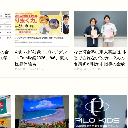
式の合
4歳～小3対象「プレジデン
なぜ河合塾の東大英語は"本
ど大学
トFamily祭2026」9/6、東大
番で崩れない"のか…2人の
医療体験も
名講師が明かす指導の全貌
2026.8.6 Thu 11:15
2026.8.4 Tue 18:15