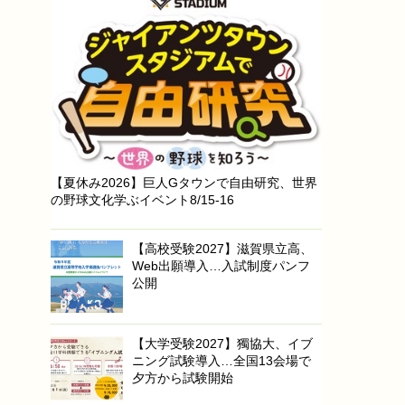
【夏休み2026】巨人Gタウンで自由研究、世界
の野球文化学ぶイベント8/15-16
【高校受験2027】滋賀県立高、
Web出願導入…入試制度パンフ
公開
【大学受験2027】獨協大、イブ
ニング試験導入…全国13会場で
夕方から試験開始