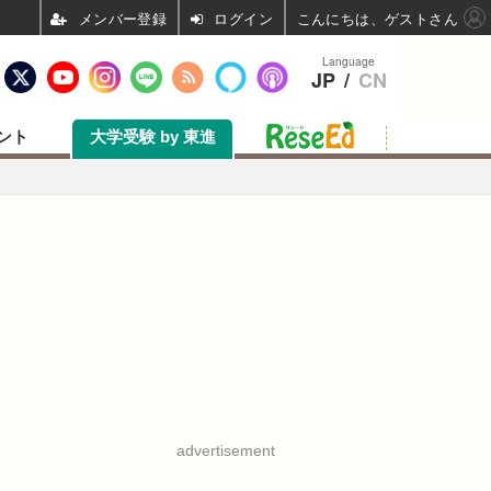
ログイン
こんにちは、ゲストさん
Language
JP
/
CN
ント
大学受験 by 東進
advertisement