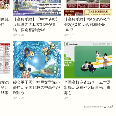
団体戦
【高校受験】【中学受験】
【高校受験】横須賀の私立
優勝
兵庫県内の私立31校が集
4校が参加…合同相談会
結、個別相談会9/6
10/12
2026.7.28
2026.8.5
気校の
砂金甲子園、神戸女学院が
全国高校麻雀32チーム本選
第2
優勝…全国14校の中高生が
出場…麻布や大阪星光、東
」結果
腕競う
海も
2026.7.29
2026.8.5
Recommended by