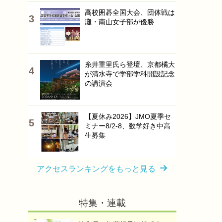
高校囲碁全国大会、団体戦は
灘・南山女子部が優勝
糸井重里氏ら登壇、京都橘大
が清水寺で学部学科開設記念
の講演会
【夏休み2026】JMO夏季セ
ミナー8/2-8、数学好き中高
生募集
アクセスランキングをもっと見る
特集・連載