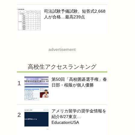
司法試験予備試験、短答式2,668
人が合格…最高239点
advertisement
高校生アクセスランキング
第50回「高校囲碁選手権」春
日部・桜蔭が個人優勝
アメリカ留学の奨学金情報を
紹介8/27東京…
EducationUSA