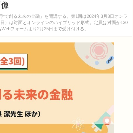
画像
創る未来の金融」を開講する。第1回は2024年3月3日オンラ
・24日）は対面とオンラインのハイブリッド形式。定員は対面が130
込Webフォームより2月25日まで受け付ける。