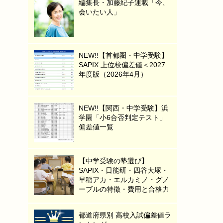
編集長・加藤紀子連載「今、
会いたい人」
NEW!!【首都圏・中学受験】
SAPIX 上位校偏差値＜2027
年度版（2026年4月）
NEW!!【関西・中学受験】浜
学園「小6合否判定テスト」
偏差値一覧
【中学受験の塾選び】
SAPIX・日能研・四谷大塚・
早稲アカ・エルカミノ・グノ
ーブルの特徴・費用と合格力
都道府県別 高校入試偏差値ラ