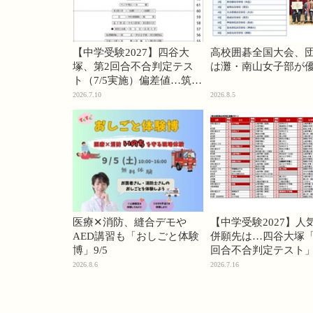
【中学受験2027】四谷大
高校囲碁全国大会、
塚、第2回合不合判定テス
は灘・南山女子部が
ト（7/5実施）偏差値…筑駒
74・桜蔭70＜PR＞
2026.7.10
2026.8.5
医療✕消防、縫合デモや
【中学受験2027】人
AED講習も「おしごと体験
併願先は…四谷大塚「
博」9/5
回合不合判定テスト
2026.8.6
2026.7.16