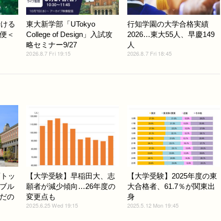
行ける
東大新学部「UTokyo
行知学園の大学合格実績
便＜
College of Design」入試攻
2026…東大55人、早慶149
略セミナー9/27
人
2026.8.7 Fri 19:15
2026.8.7 Fri 18:45
西トッ
【大学受験】早稲田大、志
【大学受験】2025年度の東
ブル
願者が減少傾向…26年度の
大合格者、61.7％が関東出
だの
変更点も
身
2025.6.25 Wed 19:15
2025.5.12 Mon 19:45