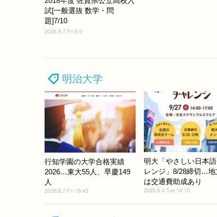
2018年度 佐賀県公立高校入
試[一般選抜 数学・問
題]7/10
2026.8.7 Fri 6:0
明治大学
明大「やさしい日本語
行知学園の大学合格実績
レンジ」8/28締切…
2026…東大55人、早慶149
は交通費助成あり
人
2026.8.4 Tue 14:15
2026.8.7 Fri 18:45