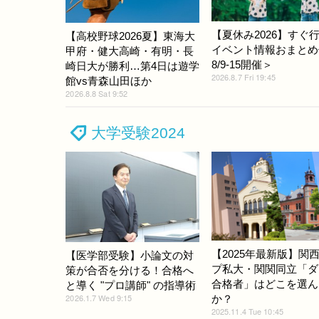
【夏休み2026】すぐ
【高校野球2026夏】東海大
イベント情報おまとめ
甲府・健大高崎・有明・長
8/9-15開催＞
崎日大が勝利…第4日は遊学
2026.8.7 Fri 19:45
館vs青森山田ほか
2026.8.8 Sat 9:52
大学受験2024
【2025年最新版】関
【医学部受験】小論文の対
プ私大・関関同立「ダ
策が合否を分ける！合格へ
合格者」はどこを選ん
と導く "プロ講師" の指導術
2026.1.7 Wed 9:15
か？
2025.11.4 Tue 10:45