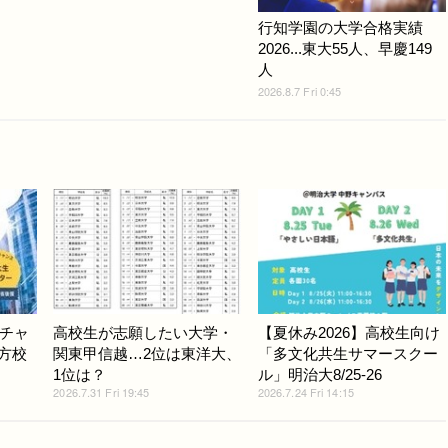
行知学園の大学合格実績
2026...東大55人、早慶149
人
2026.8.7 Fri 0:45
チャ
高校生が志願したい大学・
【夏休み2026】高校生向け
地方校
関東甲信越…2位は東洋大、
「多文化共生サマースクー
1位は？
ル」明治大8/25-26
2026.7.31 Fri 19:45
2026.7.24 Fri 14:15