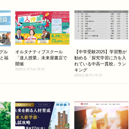
高グル
オルタナティブスクール
【中学受験2025】学習塾が
と福
「達人授業」未来屋書店で
勧める「探究学習に力を入
開催
れている中高一貫校」ラン
2025.5.13 Tue 15:15
キング
2025.2.28 Fri 14:15