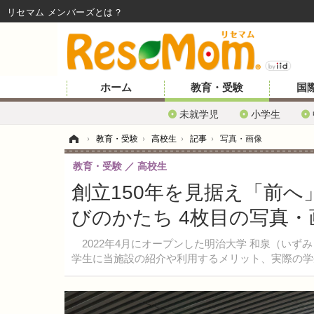
リセマム メンバーズ
ホーム
教育・受験
国
未就学児
小学生
ホーム
›
教育・受験
›
高校生
›
記事
›
写真・画像
教育・受験
高校生
創立150年を見据え「前
びのかたち 4枚目の写真・
2022年4月にオープンした明治大学 和泉（いず
学生に当施設の紹介や利用するメリット、実際の学