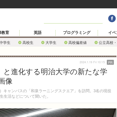
際教育
英語
プログラミング
イベ
中学生
高校生
大学生
高校偏差値
公立高校・
2024.1.19 Fri 10:15
PR
へ」と進化する明治大学の新たな学
画像
み）キャンパスの「和泉ラーニングスクエア」を訪問。3名の現役
生生活などについて聞いた。