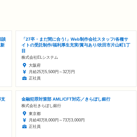
相談
「27卒・まだ間に合う!」Web制作会社スタッフ/各種サ
区新
イトの受託制作/福利厚生充実/賞与あり/吹田市片山町1丁
目
株式会社ELシステム
大阪府
月給25万5,500円～32万円
正社員
得支
金融犯罪対策部 AML/CFT対応／きらぼし銀行
株式会社きらぼし銀行
東京都
月給40万8,000円～73万3,000円
正社員