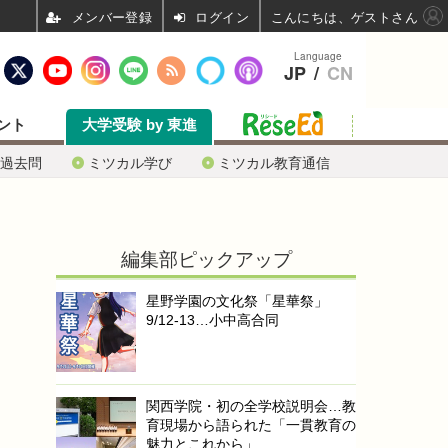
ログイン
こんにちは、ゲストさん
Language
JP
/
CN
ント
大学受験 by 東進
過去問
ミツカル学び
ミツカル教育通信
編集部ピックアップ
星野学園の文化祭「星華祭」
9/12-13…小中高合同
関西学院・初の全学校説明会…教
育現場から語られた「一貫教育の
魅力とこれから」