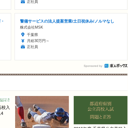
正社員
寮・
警備サービスの法人提案営業/土日祝休み/ノルマなし
株式会社MSK
千葉県
月給30万円～
正社員
Sponsored by
高校入
4