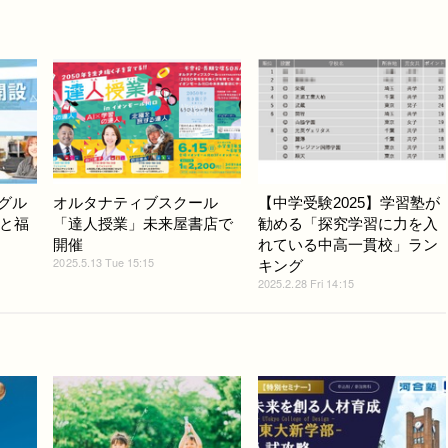
高グル
オルタナティブスクール
【中学受験2025】学習塾が
と福
「達人授業」未来屋書店で
勧める「探究学習に力を入
開催
れている中高一貫校」ラン
2025.5.13 Tue 15:15
キング
2025.2.28 Fri 14:15