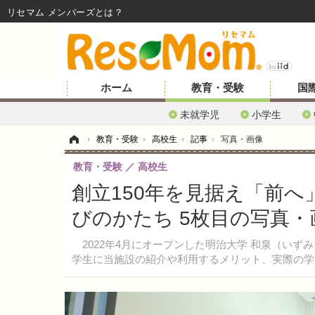
リセマム メンバーズ
ホーム
教育・受験
国
未就学児
小学生
ホーム
›
教育・受験
›
高校生
›
記事
›
写真・画像
教育・受験
高校生
創立150年を見据え「前
びのかたち 5枚目の写真・
2022年4月にオープンした明治大学 和泉（いず
学生に当施設の紹介や利用するメリット、実際の学