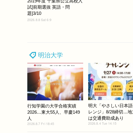
2019年度 千葉県公立高校入
試[前期選抜 英語・問
題]3/10
2026.8.8 Sat 6:9
明治大学
明大「やさしい日本語
行知学園の大学合格実績
レンジ」8/28締切…
2026…東大55人、早慶149
は交通費助成あり
人
2026.8.4 Tue 14:15
2026.8.7 Fri 18:45