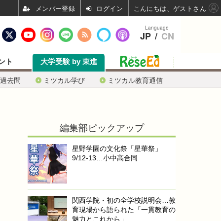
ログイン
こんにちは、ゲストさん
Language
JP
/
CN
ント
大学受験 by 東進
過去問
ミツカル学び
ミツカル教育通信
編集部ピックアップ
星野学園の文化祭「星華祭」
9/12-13…小中高合同
関西学院・初の全学校説明会…教
育現場から語られた「一貫教育の
魅力とこれから」