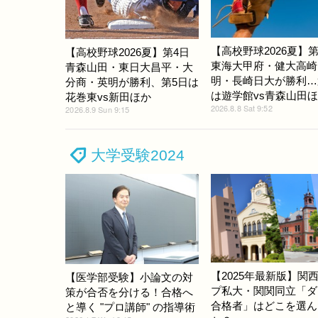
【高校野球2026夏】第
【高校野球2026夏】第4日
東海大甲府・健大高崎
青森山田・東日大昌平・大
明・長崎日大が勝利…
分商・英明が勝利、第5日は
は遊学館vs青森山田
花巻東vs新田ほか
2026.8.8 Sat 9:52
2026.8.9 Sun 9:15
大学受験2024
【2025年最新版】関
【医学部受験】小論文の対
プ私大・関関同立「ダ
策が合否を分ける！合格へ
合格者」はどこを選ん
と導く "プロ講師" の指導術