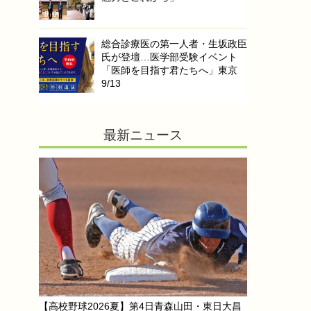
総合診療医の第一人者・生坂政臣
氏が登壇…医学部受験イベント
「医師を目指す君たちへ」東京
9/13
最新ニュース
【高校野球2026夏】第4日青森山田・東日大昌