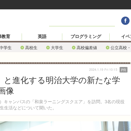
際教育
英語
プログラミング
イベ
中学生
高校生
大学生
高校偏差値
公立高校・
2024.1.19 Fri 10:15
PR
へ」と進化する明治大学の新たな学
画像
み）キャンパスの「和泉ラーニングスクエア」を訪問。3名の現役
生生活などについて聞いた。