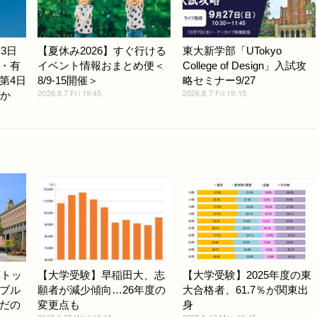
3日
【夏休み2026】すぐ行ける
東大新学部「UTokyo
・有
イベント情報おまとめ便＜
College of Design」入試攻
第4日
8/9-15開催＞
略セミナー9/27
2026.8.7 Fri 19:45
2026.8.7 Fri 19:15
ほか
西トッ
【大学受験】早稲田大、志
【大学受験】2025年度の東
ブル
願者が減少傾向…26年度の
大合格者、61.7％が関東出
だの
変更点も
身
2025.6.25 Wed 19:15
2025.5.12 Mon 19:45