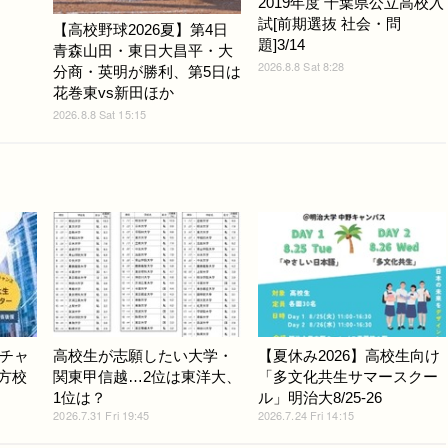
2019年度 千葉県公立高校入
試[前期選抜 社会・問
【高校野球2026夏】第4日
題]3/14
青森山田・東日大昌平・大
2026.8.8 Sat 8:28
分商・英明が勝利、第5日は
花巻東vs新田ほか
2026.8.8 Sat 15:15
チャ
高校生が志願したい大学・
【夏休み2026】高校生向け
地方校
関東甲信越…2位は東洋大、
「多文化共生サマースクー
1位は？
ル」明治大8/25-26
2026.7.31 Fri 19:45
2026.7.24 Fri 14:15