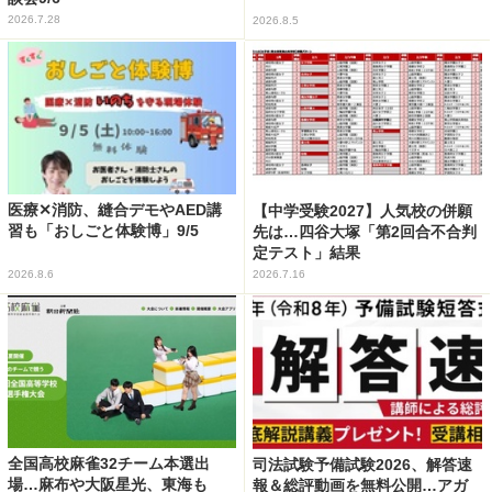
2026.7.28
2026.8.5
医療✕消防、縫合デモやAED講
【中学受験2027】人気校の併願
習も「おしごと体験博」9/5
先は…四谷大塚「第2回合不合判
定テスト」結果
2026.8.6
2026.7.16
全国高校麻雀32チーム本選出
司法試験予備試験2026、解答速
場…麻布や大阪星光、東海も
報＆総評動画を無料公開…アガ