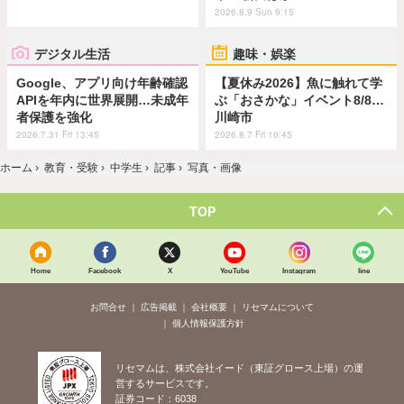
2026.8.9 Sun 9:15
デジタル生活
趣味・娯楽
Google、アプリ向け年齢確認
【夏休み2026】魚に触れて学
APIを年内に世界展開…未成年
ぶ「おさかな」イベント8/8…
者保護を強化
川崎市
2026.7.31 Fri 13:45
2026.8.7 Fri 10:45
ホーム
›
教育・受験
›
中学生
›
記事
›
写真・画像
TOP
Home
Facebook
X
YouTube
Instagram
line
お問合せ
広告掲載
会社概要
リセマムについて
個人情報保護方針
リセマムは、株式会社イード（東証グロース上場）の運
営するサービスです。
証券コード：6038