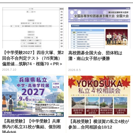
【中学受験2027】四谷大塚、第2
高校囲碁全国大会、団体戦は
回合不合判定テスト（7/5実施）
灘・南山女子部が優勝
偏差値…筑駒74・桜蔭70＜PR＞
2026.7.10
2026.8.5
【高校受験】【中学受験】兵庫
【高校受験】横須賀の私立4校が
県内の私立31校が集結、個別相
参加…合同相談会10/12
談会9/6