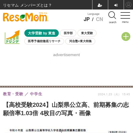
リセマム メンバーズ
Language
JP
/
CN
menu
search
大学受験 by 東進
医学部
東大受験
医専予備校徹底リサーチ
河合塾×東大特集
親子で考える大学選び
高校受験
中学受験
小学校受験
advertisement
共通テスト
夏休み
8月開催学校説明会・相談会
8月開催イベント・WS
全国公立高校 過去問
人気記事
自由研究教材（小学生向け）
自由研究教材（中学生向け）
ランキング
教育・受験
中学生
2024.1.23（火） 15:45
【高校受験2024】山梨県公立高、前期募集の志
願倍率1.03倍 4枚目の写真・画像