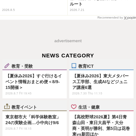
ルート
2026.8.5
2026.7.21
Recommended by
advertisement
NEWS CATEGORY
教育・受験
教育ICT
【夏休み2026】すぐ行けるイ
【夏休み2026】東大メタバー
ベント情報おまとめ便＜8/9-
ス工学部、生成AIなどジュニ
15開催＞
ア講座6選
2026.8.7 Fri 19:45
2026.7.30 Thu 11:15
教育イベント
生活・健康
東京都市大「科学体験教室」
【高校野球2026夏】第4日青
24の実験企画…小中向け9/6
森山田・東日大昌平・大分
商・英明が勝利、第5日は花巻
2026.8.7 Fri 18:15
東vs新田ほか