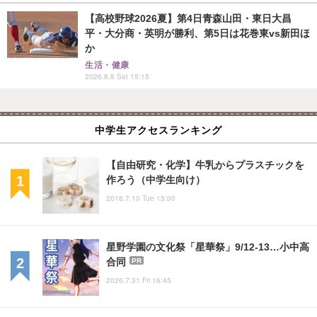
【高校野球2026夏】第4日青森山田・東日大昌
平・大分商・英明が勝利、第5日は花巻東vs新田ほ
か
生活・健康
2026.8.8 Sat 15:15
中学生アクセスランキング
【自由研究・化学】牛乳からプラスチックを
作ろう（中学生向け）
2018.7.10 Tue 15:00
星野学園の文化祭「星華祭」9/12-13…小中高
合同
PR
2026.7.31 Fri 16:45