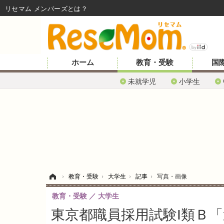
リセマム メンバーズ
ホーム
教育・受験
国
未就学児
小学生
ホーム
›
教育・受験
›
大学生
›
記事
›
写真・画像
教育・受験
大学生
東京都職員採用試験I類Ｂ「