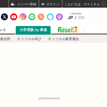
ログイン
こんにちは、ゲストさん
Language
JP
/
CN
ント
大学受験 by 東進
過去問
ミツカル学び
ミツカル教育通信
advertisement