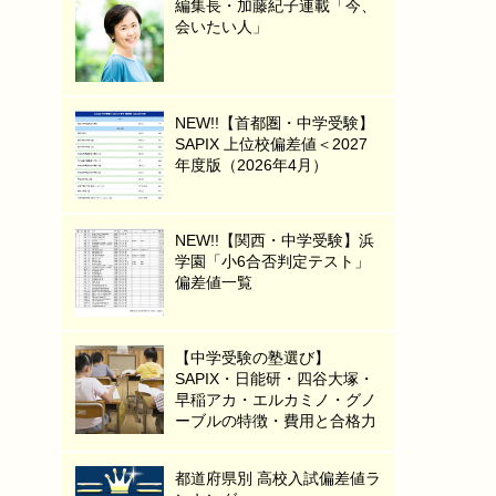
編集長・加藤紀子連載「今、
会いたい人」
NEW!!【首都圏・中学受験】
SAPIX 上位校偏差値＜2027
年度版（2026年4月）
NEW!!【関西・中学受験】浜
学園「小6合否判定テスト」
偏差値一覧
【中学受験の塾選び】
SAPIX・日能研・四谷大塚・
早稲アカ・エルカミノ・グノ
ーブルの特徴・費用と合格力
都道府県別 高校入試偏差値ラ