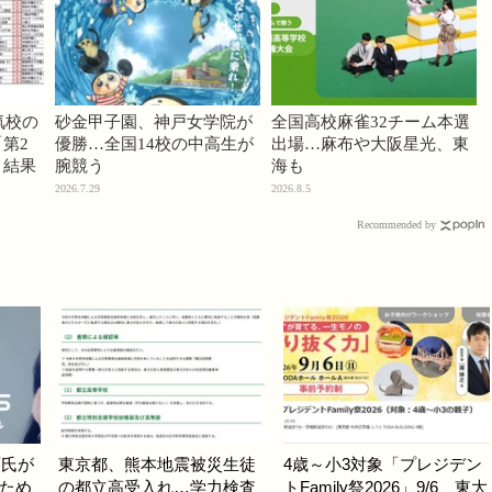
気校の
砂金甲子園、神戸女学院が
全国高校麻雀32チーム本選
第2
優勝…全国14校の中高生が
出場…麻布や大阪星光、東
」結果
腕競う
海も
2026.7.29
2026.8.5
Recommended by
斉氏が
東京都、熊本地震被災生徒
4歳～小3対象「プレジデン
ため
の都立高受入れ…学力検査
トFamily祭2026」9/6、東大