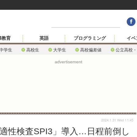
際教育
英語
プログラミング
イベ
中学生
高校生
大学生
高校偏差値
公立高校・
advertisement
2024.1.31 Wed 11:45
適性検査SPI3」導入…日程前倒し