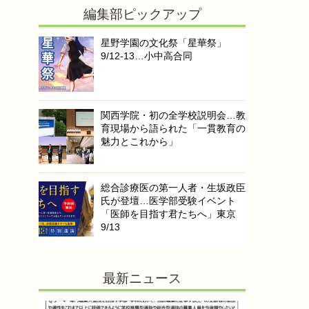
編集部ピックアップ
星野学園の文化祭「星華祭」
9/12-13…小中高合同
関西学院・初の全学校説明会…教
育現場から語られた「一貫教育の
魅力とこれから」
総合診療医の第一人者・生坂政臣
氏が登壇…医学部受験イベント
「医師を目指す君たちへ」東京
9/13
最新ニュース