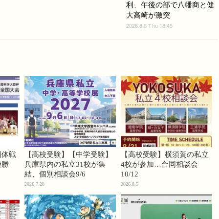
利、午後の部で八幡商と健
大高崎が激突
2026.8.6 Thu 18:45
団体戦
【高校受験】【中学受験】
【高校受験】横須賀の私立
優勝
兵庫県内の私立31校が集
4校が参加…合同相談会
結、個別相談会9/6
10/12
2026.7.28
2026.8.5