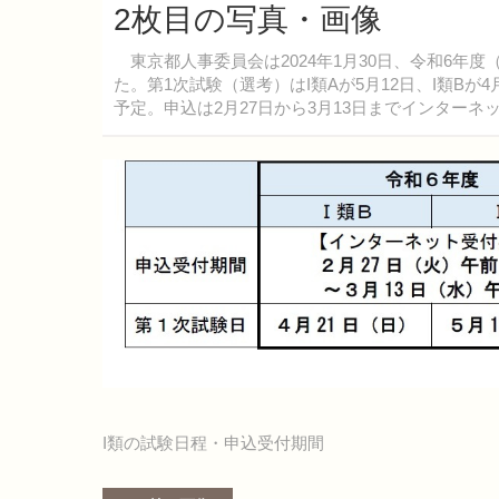
2枚目の写真・画像
東京都人事委員会は2024年1月30日、令和6年度
た。第1次試験（選考）はI類Aが5月12日、I類Bが
予定。申込は2月27日から3月13日までインターネ
I類の試験日程・申込受付期間