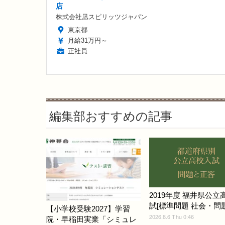
店
株式会社凪スピリッツジャパン
東京都
月給31万円～
正社員
編集部おすすめの記事
2019年度 福井県公立
試[標準問題 社会・問題]
【小学校受験2027】学習
2026.8.6 Thu 0:46
院・早稲田実業「シミュレ