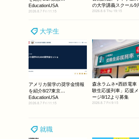
の大学講義スクール9
EducationUSA
2026.8.6 Thu 19:15
2026.8.7 Fri 11:15
大学生
森永ラムネ×西鉄電車
アメリカ留学の奨学金情報
験生応援列車」応援メ
を紹介8/27東京…
ージ8/12より募集
EducationUSA
2026.8.7 Fri 9:15
2026.8.7 Fri 11:15
就職