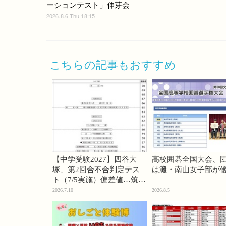
ーションテスト」伸芽会
2026.8.6 Thu 18:15
こちらの記事もおすすめ
【中学受験2027】四谷大
高校囲碁全国大会、
塚、第2回合不合判定テス
は灘・南山女子部が
ト（7/5実施）偏差値…筑駒
74・桜蔭70＜PR＞
2026.7.10
2026.8.5