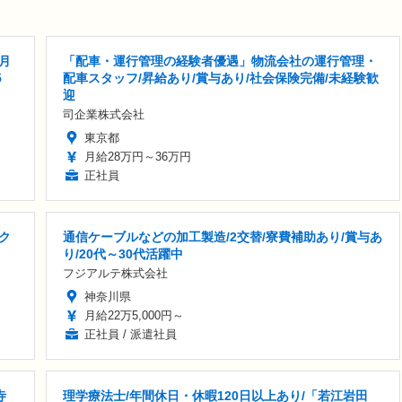
月
「配車・運行管理の経験者優遇」物流会社の運行管理・
5
配車スタッフ/昇給あり/賞与あり/社会保険完備/未経験歓
迎
司企業株式会社
東京都
月給28万円～36万円
正社員
ク
通信ケーブルなどの加工製造/2交替/寮費補助あり/賞与あ
り/20代～30代活躍中
フジアルテ株式会社
神奈川県
月給22万5,000円～
正社員 / 派遣社員
寺
理学療法士/年間休日・休暇120日以上あり/「若江岩田