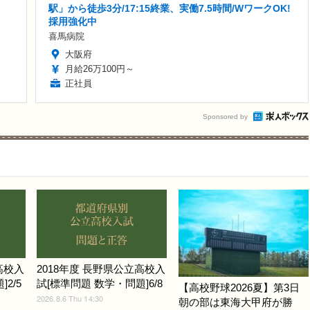
駅」から徒歩3分/17:15終業、実働7.5時間/WワークOK!
採用強化中
喜馬病院
大阪府
月給26万100円～
正社員
Sponsored by
高校入
2018年度 長野県公立高校入
2/5
試[標準問題 数学・問題]6/8
【高校野球2026夏】第3日
2026.8.6 Thu 14:30
朝の部は東海大甲府が勝