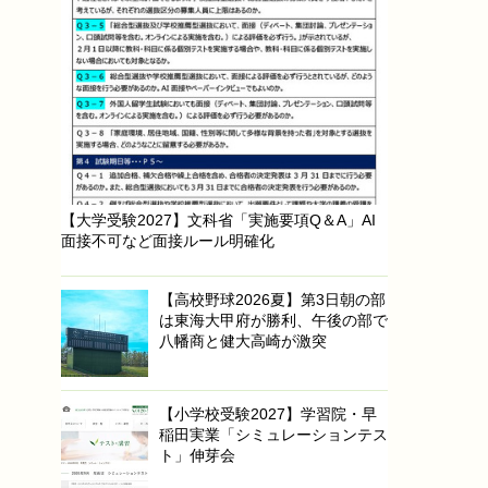
【大学受験2027】文科省「実施要項Q＆A」AI
面接不可など面接ルール明確化
【高校野球2026夏】第3日朝の部
は東海大甲府が勝利、午後の部で
八幡商と健大高崎が激突
【小学校受験2027】学習院・早
稲田実業「シミュレーションテス
ト」伸芽会