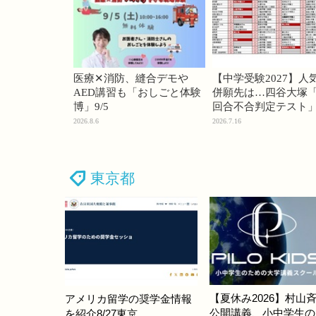
医療✕消防、縫合デモや
【中学受験2027】人
AED講習も「おしごと体験
併願先は…四谷大塚「
博」9/5
回合不合判定テスト
2026.8.6
2026.7.16
東京都
【夏休み2026】村山
アメリカ留学の奨学金情報
公開講義、小中学生の
を紹介8/27東京…