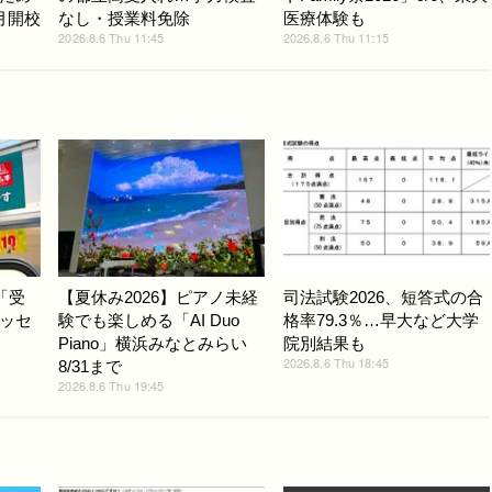
月開校
なし・授業料免除
医療体験も
2026.8.6 Thu 11:45
2026.8.6 Thu 11:15
「受
【夏休み2026】ピアノ未経
司法試験2026、短答式の合
ッセ
験でも楽しめる「AI Duo
格率79.3％…早大など大学
Piano」横浜みなとみらい
院別結果も
2026.8.6 Thu 18:45
8/31まで
2026.8.6 Thu 19:45