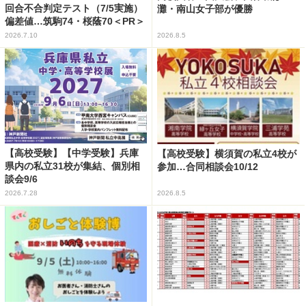
回合不合判定テスト（7/5実施）
灘・南山女子部が優勝
偏差値…筑駒74・桜蔭70＜PR＞
2026.7.10
2026.8.5
【高校受験】【中学受験】兵庫
【高校受験】横須賀の私立4校が
県内の私立31校が集結、個別相
参加…合同相談会10/12
談会9/6
2026.7.28
2026.8.5