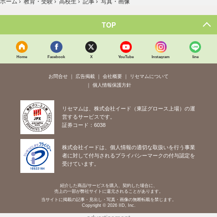
ホーム
›
教育・受験
›
高校生
›
記事
›
写真・画像
TOP
Home
Facebook
X
YouTube
Instagram
line
お問合せ
広告掲載
会社概要
リセマムについて
個人情報保護方針
リセマムは、株式会社イード（東証グロース上場）の運
営するサービスです。
証券コード：6038
株式会社イードは、個人情報の適切な取扱いを行う事業
者に対して付与されるプライバシーマークの付与認定を
受けています。
紹介した商品/サービスを購入、契約した場合に、
売上の一部が弊社サイトに還元されることがあります。
当サイトに掲載の記事・見出し・写真・画像の無断転載を禁じます。
Copyright © 2026 IID, Inc.