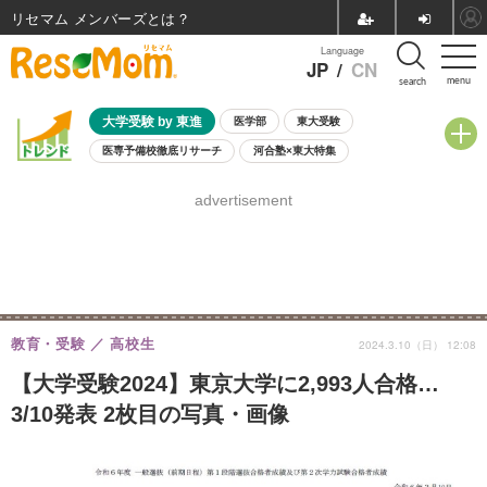
リセマム メンバーズ
Language
JP
/
CN
menu
search
大学受験 by 東進
医学部
東大受験
医専予備校徹底リサーチ
河合塾×東大特集
親子で考える大学選び
高校受験
中学受験
小学校受験
advertisement
共通テスト
夏休み
8月開催学校説明会・相談会
8月開催イベント・WS
全国公立高校 過去問
人気記事
自由研究教材（小学生向け）
自由研究教材（中学生向け）
ランキング
教育・受験
高校生
2024.3.10（日） 12:08
【大学受験2024】東京大学に2,993人合格…
3/10発表 2枚目の写真・画像