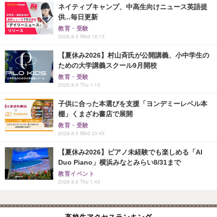
ネイティブキャンプ、中高生向けニュース英語提
供...毎日更新
教育・受験
2026.8.5 Wed 18:15
【夏休み2026】村山斉氏が公開講義、小中学生の
ための大学講義スクール9月開校
教育・受験
2026.8.6 Thu 1:15
子供に合った本選びを支援「ヨンデミーレベル本
棚」くまざわ書店で展開
教育・受験
2026.8.5 Wed 23:45
【夏休み2026】ピアノ未経験でも楽しめる「AI
Duo Piano」横浜みなとみらい8/31まで
教育イベント
2026.8.6 Thu 1:45
高校生アクセスランキング