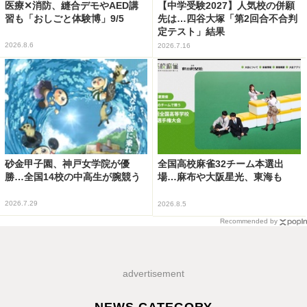
医療✕消防、縫合デモやAED講
【中学受験2027】人気校の併願
習も「おしごと体験博」9/5
先は…四谷大塚「第2回合不合判
定テスト」結果
2026.8.6
2026.7.16
砂金甲子園、神戸女学院が優
全国高校麻雀32チーム本選出
勝…全国14校の中高生が腕競う
場…麻布や大阪星光、東海も
2026.7.29
2026.8.5
Recommended by
advertisement
NEWS CATEGORY