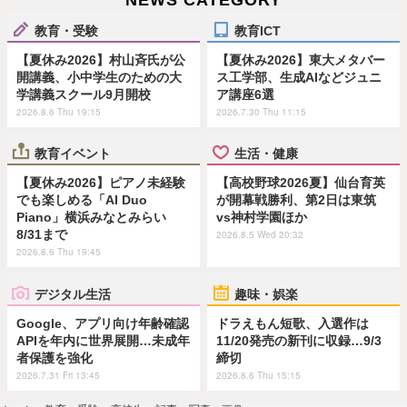
教育・受験
教育ICT
【夏休み2026】村山斉氏が公
【夏休み2026】東大メタバー
開講義、小中学生のための大
ス工学部、生成AIなどジュニ
学講義スクール9月開校
ア講座6選
2026.8.6 Thu 19:15
2026.7.30 Thu 11:15
教育イベント
生活・健康
【夏休み2026】ピアノ未経験
【高校野球2026夏】仙台育英
でも楽しめる「AI Duo
が開幕戦勝利、第2日は東筑
Piano」横浜みなとみらい
vs神村学園ほか
8/31まで
2026.8.5 Wed 20:32
2026.8.6 Thu 19:45
デジタル生活
趣味・娯楽
Google、アプリ向け年齢確認
ドラえもん短歌、入選作は
APIを年内に世界展開…未成年
11/20発売の新刊に収録…9/3
者保護を強化
締切
2026.7.31 Fri 13:45
2026.8.6 Thu 15:15