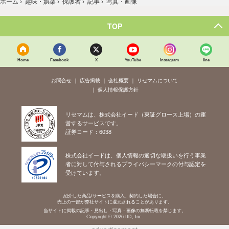
ホーム
›
趣味・娯楽
›
保護者
›
記事
›
写真・画像
TOP
Home
Facebook
X
YouTube
Instagram
line
お問合せ
広告掲載
会社概要
リセマムについて
個人情報保護方針
リセマムは、株式会社イード（東証グロース上場）の運
営するサービスです。
証券コード：6038
株式会社イードは、個人情報の適切な取扱いを行う事業
者に対して付与されるプライバシーマークの付与認定を
受けています。
紹介した商品/サービスを購入、契約した場合に、
売上の一部が弊社サイトに還元されることがあります。
当サイトに掲載の記事・見出し・写真・画像の無断転載を禁じます。
Copyright © 2026 IID, Inc.