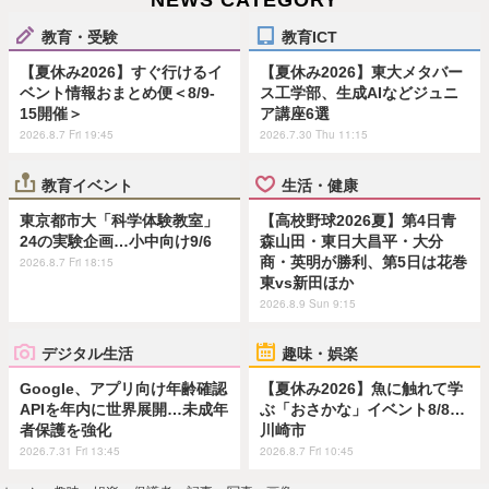
教育・受験
教育ICT
【夏休み2026】すぐ行けるイ
【夏休み2026】東大メタバー
ベント情報おまとめ便＜8/9-
ス工学部、生成AIなどジュニ
15開催＞
ア講座6選
2026.8.7 Fri 19:45
2026.7.30 Thu 11:15
教育イベント
生活・健康
東京都市大「科学体験教室」
【高校野球2026夏】第4日青
24の実験企画…小中向け9/6
森山田・東日大昌平・大分
商・英明が勝利、第5日は花巻
2026.8.7 Fri 18:15
東vs新田ほか
2026.8.9 Sun 9:15
デジタル生活
趣味・娯楽
Google、アプリ向け年齢確認
【夏休み2026】魚に触れて学
APIを年内に世界展開…未成年
ぶ「おさかな」イベント8/8…
者保護を強化
川崎市
2026.7.31 Fri 13:45
2026.8.7 Fri 10:45