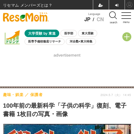
リセマム メンバーズ
Language
JP
/
CN
menu
search
大学受験 by 東進
医学部
東大受験
医専予備校徹底リサーチ
河合塾×東大特集
親子で考える大学選び
高校受験
中学受験
小学校受験
advertisement
共通テスト
夏休み
8月開催学校説明会・相談会
8月開催イベント・WS
全国公立高校 過去問
人気記事
自由研究教材（小学生向け）
自由研究教材（中学生向け）
ランキング
趣味・娯楽
保護者
2024.5.7（火） 14:45
100年前の最新科学「子供の科学」復刻、電子
書籍 1枚目の写真・画像