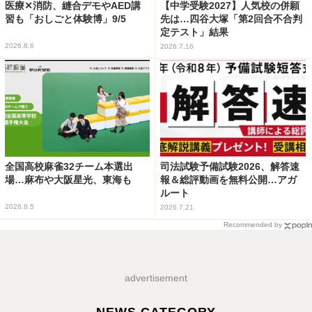
医療✕消防、縫合デモやAED講
【中学受験2027】人気校の併願
習も「おしごと体験博」9/5
先は…四谷大塚「第2回合不合判
定テスト」結果
2026.8.6
2026.7.16
全国高校麻雀32チーム本選出
司法試験予備試験2026、解答速
場…麻布や大阪星光、東海も
報＆総評動画を無料公開…アガ
ルート
2026.8.5
2026.7.21
Recommended by
advertisement
NEWS CATEGORY