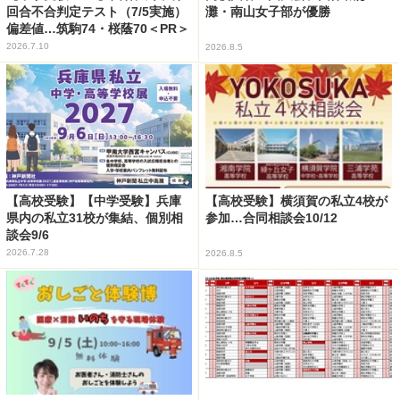
回合不合判定テスト（7/5実施）
灘・南山女子部が優勝
偏差値…筑駒74・桜蔭70＜PR＞
2026.7.10
2026.8.5
【高校受験】【中学受験】兵庫
【高校受験】横須賀の私立4校が
県内の私立31校が集結、個別相
参加…合同相談会10/12
談会9/6
2026.7.28
2026.8.5