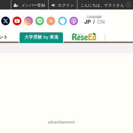
ログイン
こんにちは、ゲストさん
Language
JP
/
CN
ント
大学受験 by 東進
advertisement