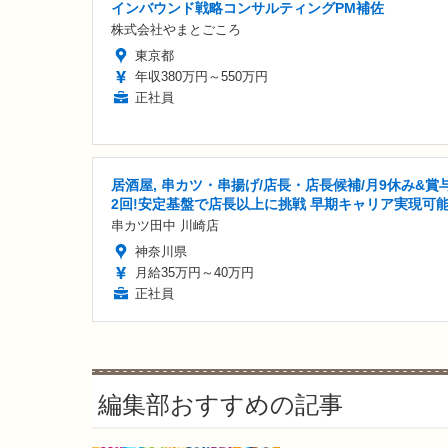
インバウンド戦略コンサルティングPM補佐
株式会社やまとごころ
東京都
年収380万円～550万円
正社員
居酒屋, 串カツ・串揚げ/店長・店長候補/月9休み&賞
2回!安定基盤で店長以上に挑戦 早期キャリア実現可
串カツ田中 川崎店
神奈川県
月給35万円～40万円
正社員
編集部おすすめの記事