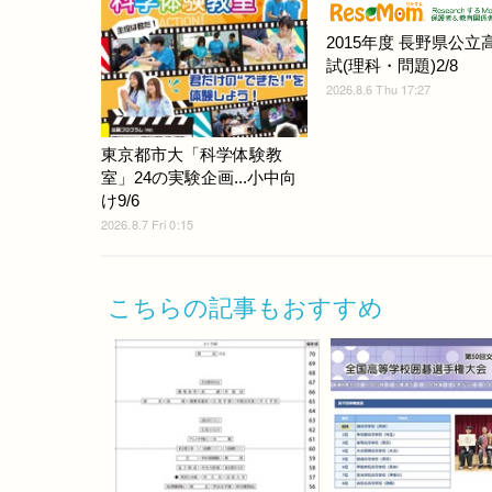
2015年度 長野県公立
試(理科・問題)2/8
2026.8.6 Thu 17:27
東京都市大「科学体験教
室」24の実験企画...小中向
け9/6
2026.8.7 Fri 0:15
こちらの記事もおすすめ