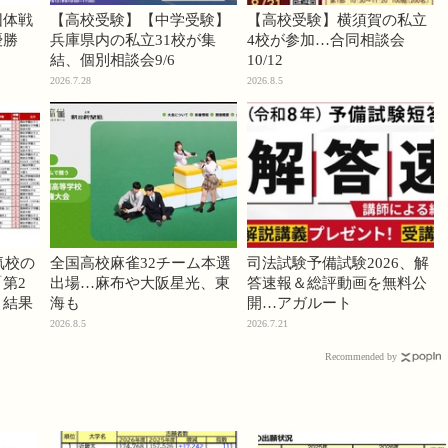
団体戦
【高校受験】【中学受験】
【高校受験】横須賀の私立
優勝
兵庫県内の私立31校が集
4校が参加…合同相談会
結、個別相談会9/6
10/12
2026.7.28
2026.8.5
気校の
全国高校麻雀32チーム本選
司法試験予備試験2026、解
第2
出場…麻布や大阪星光、東
答速報＆総評動画を無料公
」結果
海も
開…アガルート
2026.8.5
2026.7.21
Recommended by