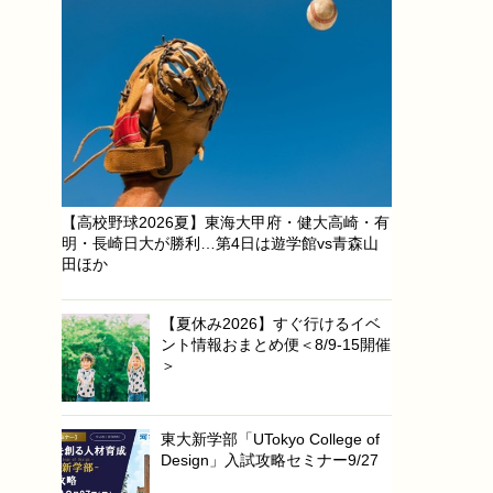
【高校野球2026夏】東海大甲府・健大高崎・有
明・長崎日大が勝利…第4日は遊学館vs青森山
田ほか
【夏休み2026】すぐ行けるイベ
ント情報おまとめ便＜8/9-15開催
＞
東大新学部「UTokyo College of
Design」入試攻略セミナー9/27