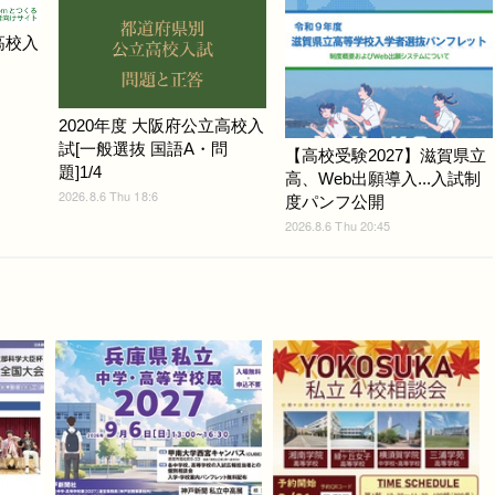
高校入
2020年度 大阪府公立高校入
試[一般選抜 国語A・問
【高校受験2027】滋賀県立
題]1/4
高、Web出願導入...入試制
2026.8.6 Thu 18:6
度パンフ公開
2026.8.6 Thu 20:45