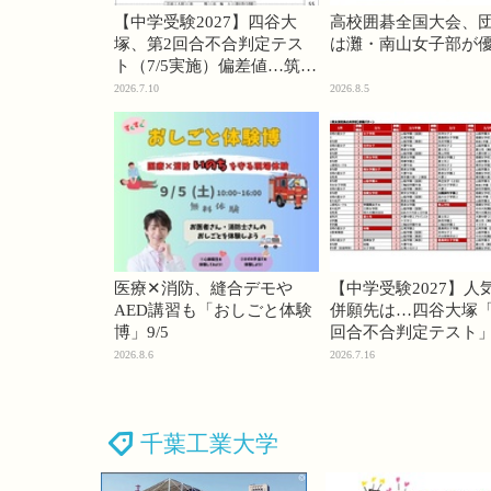
【中学受験2027】四谷大
高校囲碁全国大会、
塚、第2回合不合判定テス
は灘・南山女子部が
ト（7/5実施）偏差値…筑駒
74・桜蔭70＜PR＞
2026.7.10
2026.8.5
医療✕消防、縫合デモや
【中学受験2027】人
AED講習も「おしごと体験
併願先は…四谷大塚「
博」9/5
回合不合判定テスト
2026.8.6
2026.7.16
千葉工業大学