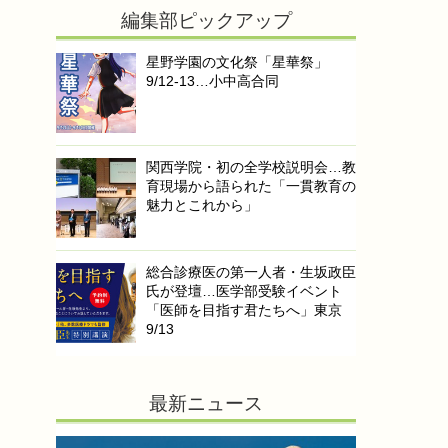
編集部ピックアップ
星野学園の文化祭「星華祭」
9/12-13…小中高合同
関西学院・初の全学校説明会…教
育現場から語られた「一貫教育の
魅力とこれから」
総合診療医の第一人者・生坂政臣
氏が登壇…医学部受験イベント
「医師を目指す君たちへ」東京
9/13
最新ニュース