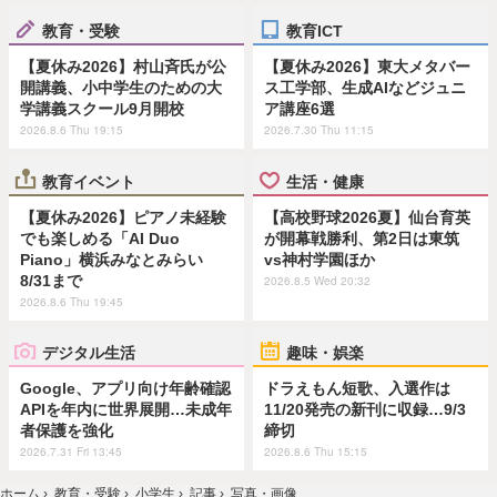
教育・受験
教育ICT
【夏休み2026】村山斉氏が公
【夏休み2026】東大メタバー
開講義、小中学生のための大
ス工学部、生成AIなどジュニ
学講義スクール9月開校
ア講座6選
2026.8.6 Thu 19:15
2026.7.30 Thu 11:15
教育イベント
生活・健康
【夏休み2026】ピアノ未経験
【高校野球2026夏】仙台育英
でも楽しめる「AI Duo
が開幕戦勝利、第2日は東筑
Piano」横浜みなとみらい
vs神村学園ほか
8/31まで
2026.8.5 Wed 20:32
2026.8.6 Thu 19:45
デジタル生活
趣味・娯楽
Google、アプリ向け年齢確認
ドラえもん短歌、入選作は
APIを年内に世界展開…未成年
11/20発売の新刊に収録…9/3
者保護を強化
締切
2026.7.31 Fri 13:45
2026.8.6 Thu 15:15
ホーム
›
教育・受験
›
小学生
›
記事
›
写真・画像