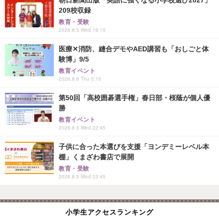
209校収録
教育・受験
2026.8.5 Wed 19:15
医療✕消防、縫合デモやAED講習も「おしごと体
験博」9/5
教育イベント
2026.8.6 Thu 0:15
第50回「高校囲碁選手権」春日部・桜蔭が個人優
勝
教育イベント
2026.8.5 Wed 22:45
子供に合った本選びを支援「ヨンデミーレベル本
棚」くまざわ書店で展開
教育・受験
2026.8.5 Wed 23:45
小学生アクセスランキング