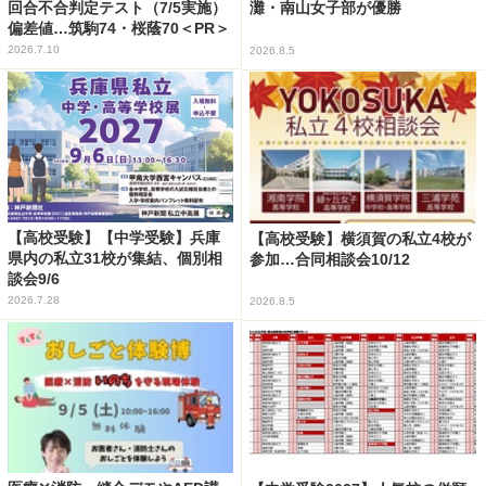
回合不合判定テスト（7/5実施）
灘・南山女子部が優勝
偏差値…筑駒74・桜蔭70＜PR＞
2026.7.10
2026.8.5
【高校受験】【中学受験】兵庫
【高校受験】横須賀の私立4校が
県内の私立31校が集結、個別相
参加…合同相談会10/12
談会9/6
2026.7.28
2026.8.5