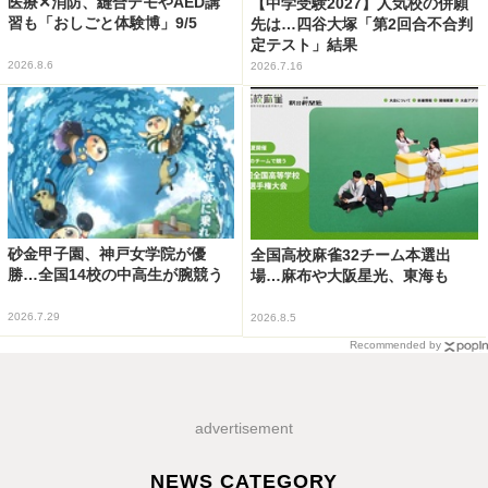
医療✕消防、縫合デモやAED講
【中学受験2027】人気校の併願
習も「おしごと体験博」9/5
先は…四谷大塚「第2回合不合判
定テスト」結果
2026.8.6
2026.7.16
砂金甲子園、神戸女学院が優
全国高校麻雀32チーム本選出
勝…全国14校の中高生が腕競う
場…麻布や大阪星光、東海も
2026.7.29
2026.8.5
Recommended by
advertisement
NEWS CATEGORY