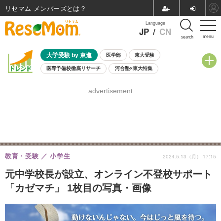
リセマム メンバーズ
Language
JP
/
CN
menu
search
大学受験 by 東進
医学部
東大受験
医専予備校徹底リサーチ
河合塾×東大特集
親子で考える大学選び
高校受験
中学受験
小学校受験
advertisement
共通テスト
夏休み
8月開催学校説明会・相談会
8月開催イベント・WS
全国公立高校 過去問
人気記事
自由研究教材（小学生向け）
自由研究教材（中学生向け）
ランキング
教育・受験
小学生
2024.5.13（月） 17:15
元中学校長が設立、オンライン不登校サポート
「カゼマチ」 1枚目の写真・画像