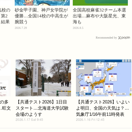
気校の
砂金甲子園、神戸女学院が
全国高校麻雀32チーム本選
第2
優勝…全国14校の中高生が
出場…麻布や大阪星光、東
」結果
腕競う
海も
2026.7.29
2026.8.5
Recommended by
の多
【共通テスト2026】1日目
【共通テスト2026】いよい
…旺文
スタート…北海道大学試験
よ明日、全国の天気は？…
会場のようす
気象庁1/16午前11時発表
2026.1.17 Sat 9:45
2026.1.16 Fri 12:45