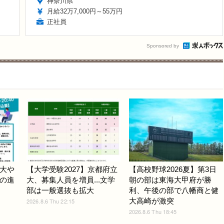
神奈川県
月給32万7,000円～55万円
正社員
Sponsored by
大や
【大学受験2027】京都府立
【高校野球2026夏】第3日
の進
大、募集人員を増員...文学
朝の部は東海大甲府が勝
部は一般選抜も拡大
利、午後の部で八幡商と健
大高崎が激突
2026.8.6 Thu 22:15
2026.8.6 Thu 18:45