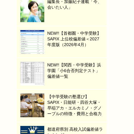
編集長・加藤紀子連載「今、
会いたい人」
NEW!!【首都圏・中学受験】
SAPIX 上位校偏差値＜2027
年度版（2026年4月）
NEW!!【関西・中学受験】浜
学園「小6合否判定テスト」
偏差値一覧
【中学受験の塾選び】
SAPIX・日能研・四谷大塚・
早稲アカ・エルカミノ・グノ
ーブルの特徴・費用と合格力
都道府県別 高校入試偏差値ラ