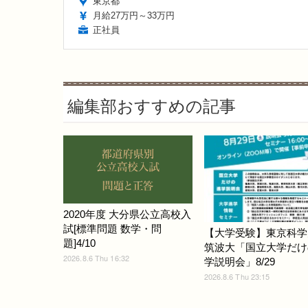
東京都
月給27万円～33万円
正社員
編集部おすすめの記事
2020年度 大分県公立高校入
試[標準問題 数学・問
【大学受験】東京科学
題]4/10
筑波大「国立大学だけ
2026.8.6 Thu 16:32
学説明会」8/29
2026.8.6 Thu 23:15