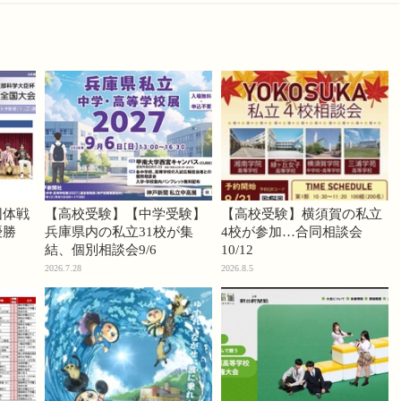
団体戦
【高校受験】【中学受験】
【高校受験】横須賀の私立
優勝
兵庫県内の私立31校が集
4校が参加…合同相談会
結、個別相談会9/6
10/12
2026.7.28
2026.8.5