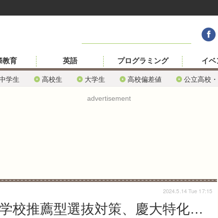
際教育
英語
プログラミング
イベ
中学生
高校生
大学生
高校偏差値
公立高校・
advertisement
2024.5.14 Tue 17:15
・学校推薦型選抜対策、慶大特化…