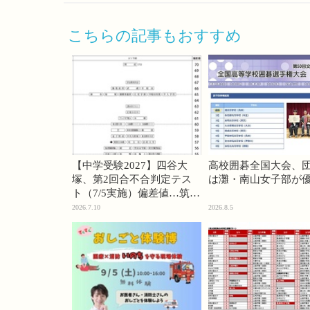
こちらの記事もおすすめ
【中学受験2027】四谷大
高校囲碁全国大会、
塚、第2回合不合判定テス
は灘・南山女子部が
ト（7/5実施）偏差値…筑駒
74・桜蔭70＜PR＞
2026.7.10
2026.8.5