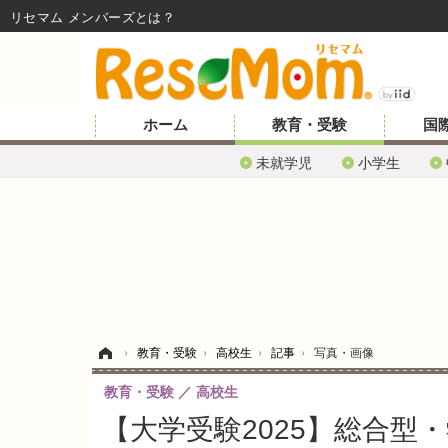
リセマム メンバーズ
ホーム
教育・受験
国
未就学児
小学生
ホーム
›
教育・受験
›
高校生
›
記事
›
写真・画像
教育・受験
高校生
【大学受験2025】総合型