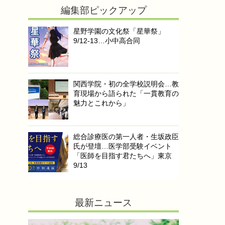
編集部ピックアップ
星野学園の文化祭「星華祭」
9/12-13…小中高合同
関西学院・初の全学校説明会…教
育現場から語られた「一貫教育の
魅力とこれから」
総合診療医の第一人者・生坂政臣
氏が登壇…医学部受験イベント
「医師を目指す君たちへ」東京
9/13
最新ニュース