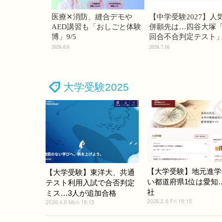
医療✕消防、縫合デモや
【中学受験2027】人
AED講習も「おしごと体験
併願先は…四谷大塚「
博」9/5
回合不合判定テスト
2026.8.6
2026.7.16
大学受験2025
【大学受験】地元進学
【大学受験】東洋大、共通
い都道府県1位は愛知
テスト利用入試で合否判定
社
ミス…3人が追加合格
2026.2.6 Fri 19:15
2026.4.6 Mon 18:15