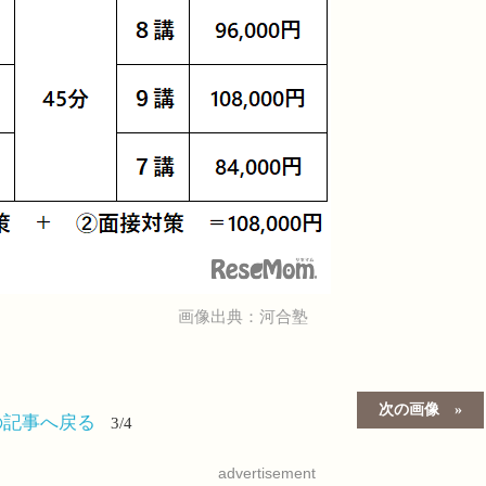
画像出典：河合塾
次の画像
の記事へ戻る
3/4
advertisement