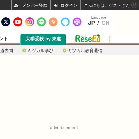
ログイン
こんにちは、ゲストさん
Language
JP
/
CN
ント
大学受験 by 東進
過去問
ミツカル学び
ミツカル教育通信
advertisement