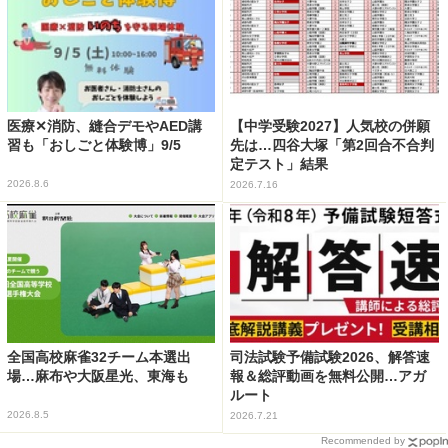
医療✕消防、縫合デモやAED講
【中学受験2027】人気校の併願
習も「おしごと体験博」9/5
先は…四谷大塚「第2回合不合判
定テスト」結果
2026.8.6
2026.7.16
全国高校麻雀32チーム本選出
司法試験予備試験2026、解答速
場…麻布や大阪星光、東海も
報＆総評動画を無料公開…アガ
ルート
2026.8.5
2026.7.21
Recommended by