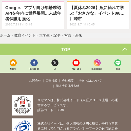
Google、アプリ向け年齢確認
【夏休み2026】魚に触れて学
APIを年内に世界展開…未成年
ぶ「おさかな」イベント8/8…
者保護を強化
川崎市
2026.7.31 Fri 13:45
2026.8.7 Fri 10:45
ホーム
›
教育イベント
›
大学生
›
記事
›
写真・画像
TOP
Home
Facebook
X
YouTube
Instagram
line
お問合せ
広告掲載
会社概要
リセマムについて
個人情報保護方針
リセマムは、株式会社イード（東証グロース上場）の運
営するサービスです。
証券コード：6038
株式会社イードは、個人情報の適切な取扱いを行う事業
者に対して付与されるプライバシーマークの付与認定を