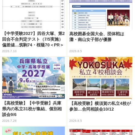
【中学受験2027】四谷大塚、第2
高校囲碁全国大会、団体戦は
回合不合判定テスト（7/5実施）
灘・南山女子部が優勝
偏差値…筑駒74・桜蔭70＜PR＞
2026.7.10
2026.8.5
【高校受験】【中学受験】兵庫
【高校受験】横須賀の私立4校が
県内の私立31校が集結、個別相
参加…合同相談会10/12
談会9/6
2026.7.28
2026.8.5