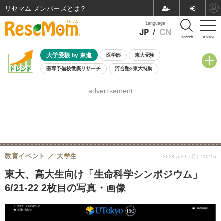
リセマム メンバーズ
Language
JP
/
CN
menu
search
大学受験 by 東進
医学部
東大受験
医専予備校徹底リサーチ
河合塾×東大特集
親子で考える大学選び
高校受験
中学受験
小学校受験
advertisement
共通テスト
夏休み
8月開催学校説明会・相談会
8月開催イベント・WS
全国公立高校 過去問
人気記事
自由研究教材（小学生向け）
自由研究教材（中学生向け）
ランキング
教育イベント
大学生
2024.5.20（月） 10:15
東大、高大生向け「生命科学シンポジウム」
6/21-22 2枚目の写真・画像