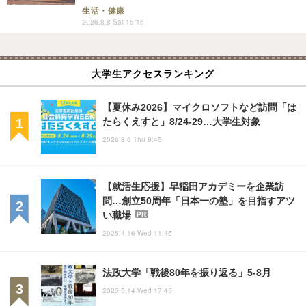
生活・健康
2026.8.8 Sat 15:15
大学生アクセスランキング
【夏休み2026】マイクロソフトなど訪問「は
たらくえすと」8/24-29…大学生対象
2026.8.6 Thu 9:45
【就活生応援】早稲田アカデミーを企業訪
問…創立50周年「日本一の塾」を目指すアツ
い職場
PR
2025.4.16 Wed 11:45
法政大学「戦後80年を振り返る」5-8月
2025.5.14 Wed 17:45