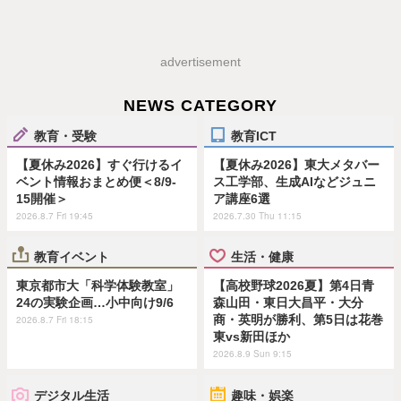
advertisement
NEWS CATEGORY
教育・受験
教育ICT
【夏休み2026】すぐ行けるイ
【夏休み2026】東大メタバー
ベント情報おまとめ便＜8/9-
ス工学部、生成AIなどジュニ
15開催＞
ア講座6選
2026.8.7 Fri 19:45
2026.7.30 Thu 11:15
教育イベント
生活・健康
東京都市大「科学体験教室」
【高校野球2026夏】第4日青
24の実験企画…小中向け9/6
森山田・東日大昌平・大分
商・英明が勝利、第5日は花巻
2026.8.7 Fri 18:15
東vs新田ほか
2026.8.9 Sun 9:15
デジタル生活
趣味・娯楽