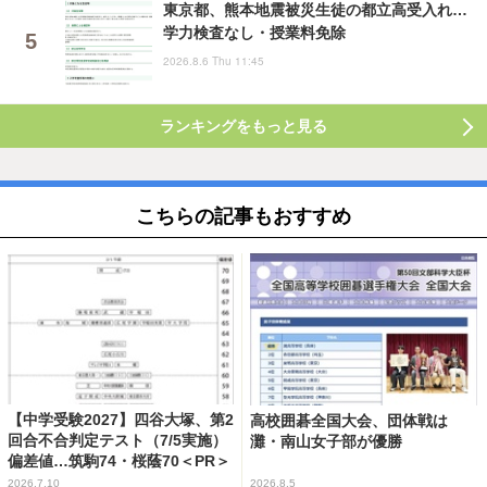
東京都、熊本地震被災生徒の都立高受入れ…
学力検査なし・授業料免除
2026.8.6 Thu 11:45
ランキングをもっと見る
こちらの記事もおすすめ
【中学受験2027】四谷大塚、第2
高校囲碁全国大会、団体戦は
回合不合判定テスト（7/5実施）
灘・南山女子部が優勝
偏差値…筑駒74・桜蔭70＜PR＞
2026.7.10
2026.8.5