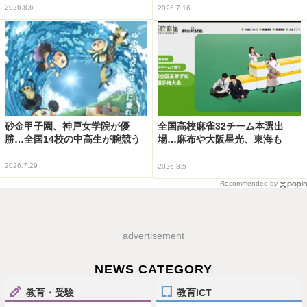
2026.8.6
2026.7.16
砂金甲子園、神戸女学院が優
全国高校麻雀32チーム本選出
勝…全国14校の中高生が腕競う
場…麻布や大阪星光、東海も
2026.7.29
2026.8.5
Recommended by
advertisement
NEWS CATEGORY
教育・受験
教育ICT