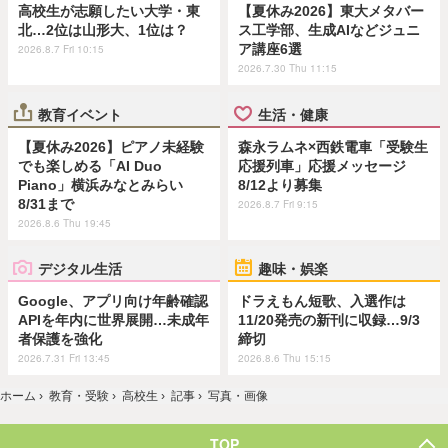
高校生が志願したい大学・東
【夏休み2026】東大メタバー
北…2位は山形大、1位は？
ス工学部、生成AIなどジュニ
ア講座6選
2026.8.7 Fri 10:15
2026.7.30 Thu 11:15
教育イベント
生活・健康
【夏休み2026】ピアノ未経験
森永ラムネ×西鉄電車「受験生
でも楽しめる「AI Duo
応援列車」応援メッセージ
Piano」横浜みなとみらい
8/12より募集
8/31まで
2026.8.7 Fri 9:15
2026.8.6 Thu 19:45
デジタル生活
趣味・娯楽
Google、アプリ向け年齢確認
ドラえもん短歌、入選作は
APIを年内に世界展開…未成年
11/20発売の新刊に収録…9/3
者保護を強化
締切
2026.7.31 Fri 13:45
2026.8.6 Thu 15:15
ホーム
›
教育・受験
›
高校生
›
記事
›
写真・画像
TOP