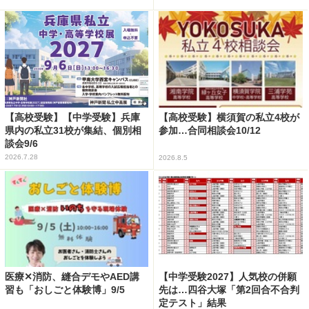
【高校受験】【中学受験】兵庫
【高校受験】横須賀の私立4校が
県内の私立31校が集結、個別相
参加…合同相談会10/12
談会9/6
2026.7.28
2026.8.5
医療✕消防、縫合デモやAED講
【中学受験2027】人気校の併願
習も「おしごと体験博」9/5
先は…四谷大塚「第2回合不合判
定テスト」結果