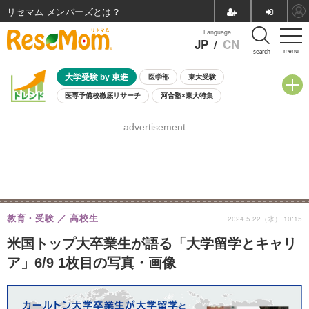
リセマム メンバーズ
Language
JP
/
CN
menu
search
大学受験 by 東進
医学部
東大受験
医専予備校徹底リサーチ
河合塾×東大特集
親子で考える大学選び
高校受験
中学受験
小学校受験
advertisement
共通テスト
夏休み
8月開催学校説明会・相談会
8月開催イベント・WS
全国公立高校 過去問
人気記事
自由研究教材（小学生向け）
自由研究教材（中学生向け）
ランキング
教育・受験
高校生
2024.5.22（水） 10:15
米国トップ大卒業生が語る「大学留学とキャリ
ア」6/9 1枚目の写真・画像