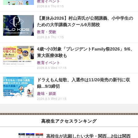
教育イベント
2026.8.6 Thu 0:15
【夏休み2026】村山斉氏が公開講義、小中学生の
ための大学講義スクール9月開校
教育・受験
2026.8.6 Thu 1:15
4歳~小3対象「プレジデントFamily祭2026」9/6、
東大医療体験も
教育イベント
2026.8.5 Wed 17:15
ドラえもん短歌、入選作は11/20発売の新刊に収
録...9/3締切
趣味・娯楽
2026.8.5 Wed 21:15
高校生アクセスランキング
高校生が志願したい大学・関西…2位は関西