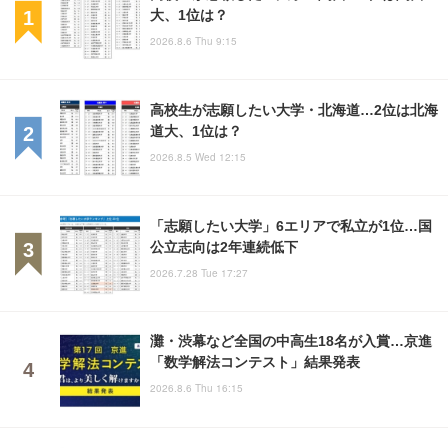
大、1位は？
2026.8.6 Thu 9:15
高校生が志願したい大学・北海道…2位は北海
道大、1位は？
2026.8.5 Wed 12:15
「志願したい大学」6エリアで私立が1位…国
公立志向は2年連続低下
2026.7.28 Tue 17:27
灘・渋幕など全国の中高生18名が入賞…京進
「数学解法コンテスト」結果発表
2026.8.6 Thu 16:15