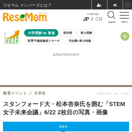
リセマム メンバーズ
Language
JP
/
CN
menu
search
大学受験 by 東進
医学部
東大受験
医専予備校徹底リサーチ
河合塾×東大特集
親子で考える大学選び
高校受験
中学受験
小学校受験
advertisement
共通テスト
夏休み
8月開催学校説明会・相談会
8月開催イベント・WS
全国公立高校 過去問
人気記事
自由研究教材（小学生向け）
自由研究教材（中学生向け）
ランキング
教育イベント
大学生
2024.5.22（水） 10:45
スタンフォード大・松本杏奈氏を囲む「STEM
女子未来会議」6/22 2枚目の写真・画像