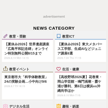
advertisement
NEWS CATEGORY
教育・受験
教育ICT
【夏休み2026】世界遺産講座
【夏休み2026】東大メタバー
「広島平和記念碑」オンライ
ス工学部、生成AIなどジュニ
ン特別無料公開8/15まで
ア講座6選
2026.8.10 Mon 14:15
2026.7.30 Thu 11:15
教育イベント
生活・健康
東京都市大「科学体験教室」
【高校野球2026夏】花巻東・
24の実験企画…小中向け9/6
岡山学芸館・鳴門渦潮・霞ケ
浦が勝利、第6日は横浜vs沖
2026.8.7 Fri 18:15
縄尚学ほか
2026.8.10 Mon 7:15
デジタル生活
趣味・娯楽