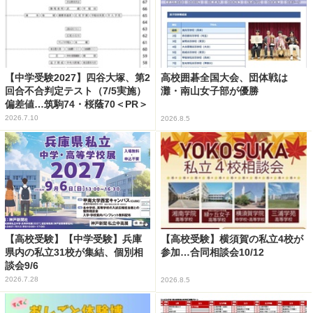
【中学受験2027】四谷大塚、第2
高校囲碁全国大会、団体戦は
回合不合判定テスト（7/5実施）
灘・南山女子部が優勝
偏差値…筑駒74・桜蔭70＜PR＞
2026.7.10
2026.8.5
【高校受験】【中学受験】兵庫
【高校受験】横須賀の私立4校が
県内の私立31校が集結、個別相
参加…合同相談会10/12
談会9/6
2026.7.28
2026.8.5