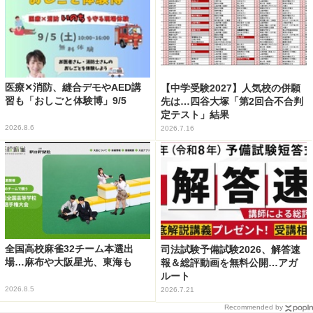
医療✕消防、縫合デモやAED講
【中学受験2027】人気校の併願
習も「おしごと体験博」9/5
先は…四谷大塚「第2回合不合判
定テスト」結果
2026.8.6
2026.7.16
全国高校麻雀32チーム本選出
司法試験予備試験2026、解答速
場…麻布や大阪星光、東海も
報＆総評動画を無料公開…アガ
ルート
2026.8.5
2026.7.21
Recommended by