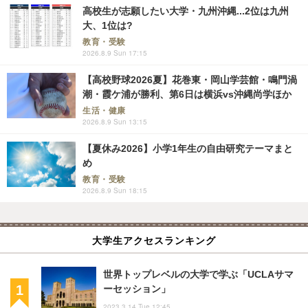
高校生が志願したい大学・九州沖縄...2位は九州
大、1位は?
教育・受験
2026.8.9 Sun 17:15
【高校野球2026夏】花巻東・岡山学芸館・鳴門渦
潮・霞ケ浦が勝利、第6日は横浜vs沖縄尚学ほか
生活・健康
2026.8.9 Sun 13:15
【夏休み2026】小学1年生の自由研究テーマまと
め
教育・受験
2026.8.9 Sun 18:15
大学生アクセスランキング
世界トップレベルの大学で学ぶ「UCLAサマ
ーセッション」
2023.3.14 Tue 12:45