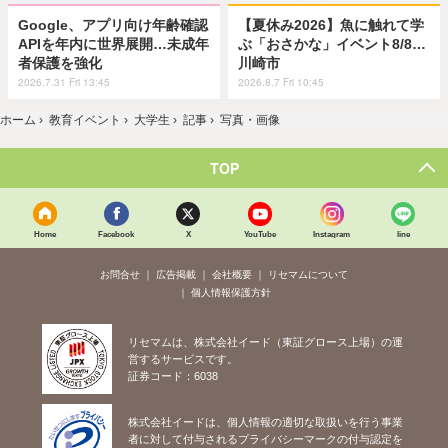
Google、アプリ向け年齢確認
【夏休み2026】魚に触れて学
APIを年内に世界展開…未成年
ぶ「おさかな」イベント8/8…
者保護を強化
川崎市
2026.7.31 Fri 13:45
2026.8.7 Fri 10:45
ホーム
›
教育イベント
›
大学生
›
記事
›
写真・画像
TOP
Home
Facebook
X
YouTube
Instagram
line
お問合せ
広告掲載
会社概要
リセマムについて
個人情報保護方針
リセマムは、株式会社イード（東証グロース上場）の運
営するサービスです。
証券コード：6038
株式会社イードは、個人情報の適切な取扱いを行う事業
者に対して付与されるプライバシーマークの付与認定を