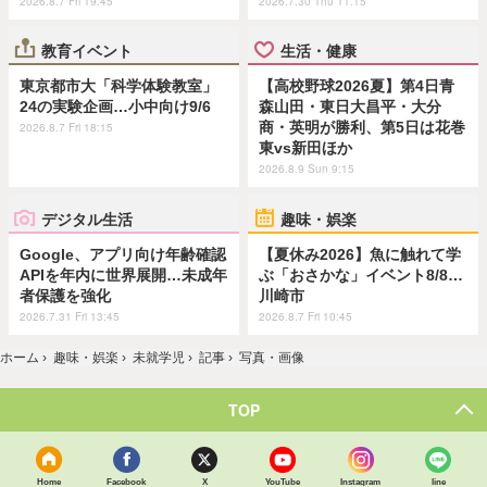
2026.8.7 Fri 19:45
2026.7.30 Thu 11:15
教育イベント
生活・健康
東京都市大「科学体験教室」
【高校野球2026夏】第4日青
24の実験企画…小中向け9/6
森山田・東日大昌平・大分
商・英明が勝利、第5日は花巻
2026.8.7 Fri 18:15
東vs新田ほか
2026.8.9 Sun 9:15
デジタル生活
趣味・娯楽
Google、アプリ向け年齢確認
【夏休み2026】魚に触れて学
APIを年内に世界展開…未成年
ぶ「おさかな」イベント8/8…
者保護を強化
川崎市
2026.7.31 Fri 13:45
2026.8.7 Fri 10:45
ホーム
›
趣味・娯楽
›
未就学児
›
記事
›
写真・画像
TOP
Home
Facebook
X
YouTube
Instagram
line