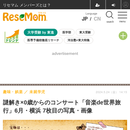
リセマム メンバーズ
Language
JP
/
CN
menu
search
大学受験 by 東進
医学部
東大受験
医専予備校徹底リサーチ
河合塾×東大特集
親子で考える大学選び
高校受験
中学受験
小学校受験
advertisement
共通テスト
夏休み
8月開催学校説明会・相談会
8月開催イベント・WS
全国公立高校 過去問
人気記事
自由研究教材（小学生向け）
自由研究教材（中学生向け）
ランキング
趣味・娯楽
未就学児
2024.5.24（金） 14:15
謎解き×0歳からのコンサート「音楽de世界旅
行」6月・横浜 7枚目の写真・画像