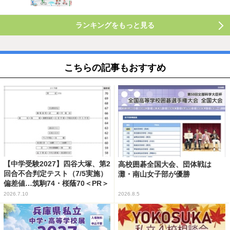
ランキングをもっと見る
こちらの記事もおすすめ
【中学受験2027】四谷大塚、第2
高校囲碁全国大会、団体戦は
回合不合判定テスト（7/5実施）
灘・南山女子部が優勝
偏差値…筑駒74・桜蔭70＜PR＞
2026.7.10
2026.8.5