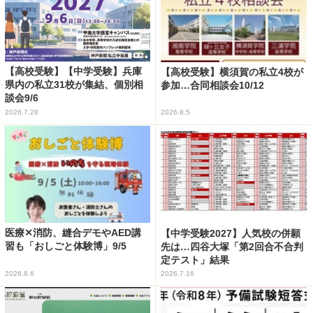
【高校受験】【中学受験】兵庫
【高校受験】横須賀の私立4校が
県内の私立31校が集結、個別相
参加…合同相談会10/12
談会9/6
2026.7.28
2026.8.5
医療✕消防、縫合デモやAED講
【中学受験2027】人気校の併願
習も「おしごと体験博」9/5
先は…四谷大塚「第2回合不合判
定テスト」結果
2026.8.6
2026.7.16