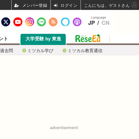
ログイン
こんにちは、ゲストさん
Language
JP
/
CN
ント
大学受験 by 東進
過去問
ミツカル学び
ミツカル教育通信
advertisement