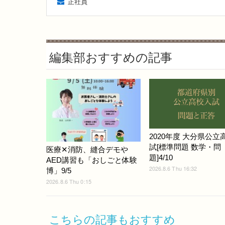
正社員
編集部おすすめの記事
2020年度 大分県公立
試[標準問題 数学・問
医療✕消防、縫合デモや
題]4/10
AED講習も「おしごと体験
2026.8.6 Thu 16:32
博」9/5
2026.8.6 Thu 0:15
こちらの記事もおすすめ