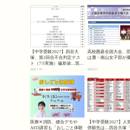
【中学受験2027】四谷大
高校囲碁全国大会、
塚、第2回合不合判定テス
は灘・南山女子部が
ト（7/5実施）偏差値…筑駒
74・桜蔭70＜PR＞
2026.7.10
2026.8.5
医療✕消防、縫合デモや
【中学受験2027】人
AED講習も「おしごと体験
併願先は…四谷大塚「