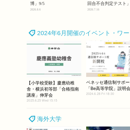
博」9/5
回合不合判定テスト
2026.8.6
2026.7.16
2024年6月開催のイベント・ワ
ベネッセ通信制サポー
【小学校受験】慶應幼稚
「Be高等学院」説明
舎・横浜初等部「合格指南
2024.6.28 Fri 18:30
講座」伸芽会
2025.6.25 Wed 15:15
海外大学