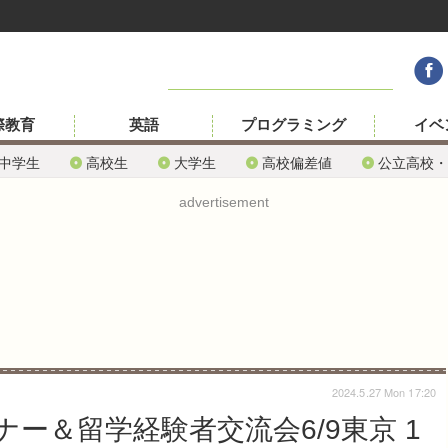
際教育
英語
プログラミング
イベ
中学生
高校生
大学生
高校偏差値
公立高校・
advertisement
2024.5.27 Mon 17:20
ー＆留学経験者交流会6/9東京 1