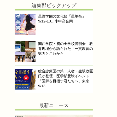
編集部ピックアップ
星野学園の文化祭「星華祭」
9/12-13…小中高合同
関西学院・初の全学校説明会…教
育現場から語られた「一貫教育の
魅力とこれから」
総合診療医の第一人者・生坂政臣
氏が登壇…医学部受験イベント
「医師を目指す君たちへ」東京
9/13
最新ニュース