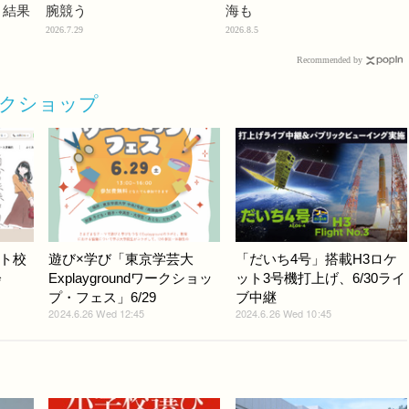
」結果
腕競う
海も
2026.7.29
2026.8.5
Recommended by
ークショップ
ト校
遊び×学び「東京学芸大
「だいち4号」搭載H3ロケ
会
Explaygroundワークショッ
ット3号機打上げ、6/30ライ
プ・フェス」6/29
ブ中継
2024.6.26 Wed 12:45
2024.6.26 Wed 10:45