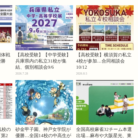
団体戦
【高校受験】【中学受験】
【高校受験】横須賀の私立
優勝
兵庫県内の私立31校が集
4校が参加…合同相談会
結、個別相談会9/6
10/12
2026.7.28
2026.8.5
気校の
砂金甲子園、神戸女学院が
全国高校麻雀32チーム本選
第2
優勝…全国14校の中高生が
出場…麻布や大阪星光、東