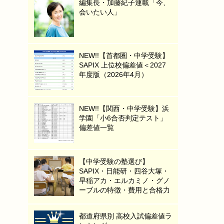
編集長・加藤紀子連載「今、
会いたい人」
NEW!!【首都圏・中学受験】
SAPIX 上位校偏差値＜2027
年度版（2026年4月）
NEW!!【関西・中学受験】浜
学園「小6合否判定テスト」
偏差値一覧
【中学受験の塾選び】
SAPIX・日能研・四谷大塚・
早稲アカ・エルカミノ・グノ
ーブルの特徴・費用と合格力
都道府県別 高校入試偏差値ラ