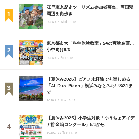
江戸東京歴史ツーリズム参加者募集、両国駅
周辺を街歩き
2026.8.5 Wed 13:15
東京都市大「科学体験教室」24の実験企画…
小中向け9/6
2026.8.7 Fri 18:15
【夏休み2026】ピアノ未経験でも楽しめる
「AI Duo Piano」横浜みなとみらい8/31ま
で
2026.8.6 Thu 19:45
【夏休み2025】小学生対象「ゆうちょアイデ
ア貯金箱コンクール」8/1から
2025.7.22 Tue 11:15