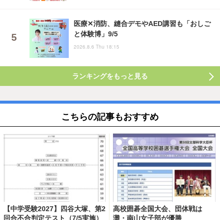
医療✕消防、縫合デモやAED講習も「おしご
と体験博」9/5
2026.8.6 Thu 18:15
ランキングをもっと見る
こちらの記事もおすすめ
【中学受験2027】四谷大塚、第2
高校囲碁全国大会、団体戦は
回合不合判定テスト（7/5実施）
灘・南山女子部が優勝