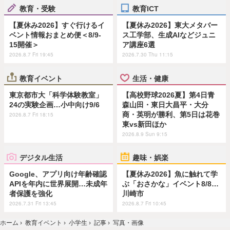
教育・受験
教育ICT
【夏休み2026】すぐ行けるイ
【夏休み2026】東大メタバー
ベント情報おまとめ便＜8/9-
ス工学部、生成AIなどジュニ
15開催＞
ア講座6選
2026.8.7 Fri 19:45
2026.7.30 Thu 11:15
教育イベント
生活・健康
東京都市大「科学体験教室」
【高校野球2026夏】第4日青
24の実験企画…小中向け9/6
森山田・東日大昌平・大分
商・英明が勝利、第5日は花巻
2026.8.7 Fri 18:15
東vs新田ほか
2026.8.9 Sun 9:15
デジタル生活
趣味・娯楽
Google、アプリ向け年齢確認
【夏休み2026】魚に触れて学
APIを年内に世界展開…未成年
ぶ「おさかな」イベント8/8…
者保護を強化
川崎市
2026.7.31 Fri 13:45
2026.8.7 Fri 10:45
ホーム
›
教育イベント
›
小学生
›
記事
›
写真・画像