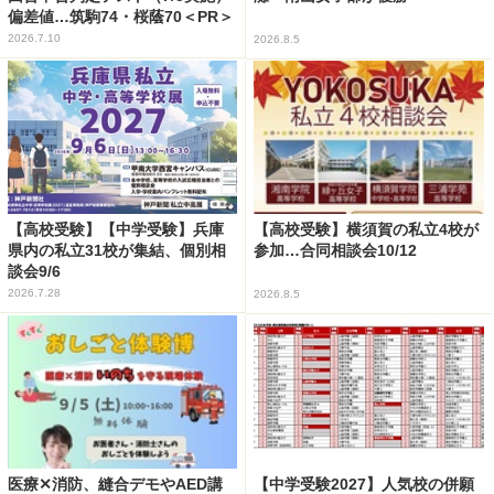
偏差値…筑駒74・桜蔭70＜PR＞
2026.7.10
2026.8.5
【高校受験】【中学受験】兵庫
【高校受験】横須賀の私立4校が
県内の私立31校が集結、個別相
参加…合同相談会10/12
談会9/6
2026.7.28
2026.8.5
医療✕消防、縫合デモやAED講
【中学受験2027】人気校の併願