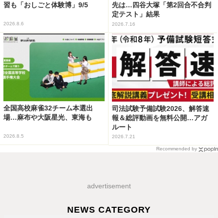
習も「おしごと体験博」9/5
先は…四谷大塚「第2回合不合判
定テスト」結果
2026.8.6
2026.7.16
全国高校麻雀32チーム本選出
司法試験予備試験2026、解答速
場…麻布や大阪星光、東海も
報＆総評動画を無料公開…アガ
ルート
2026.8.5
2026.7.21
Recommended by
advertisement
NEWS CATEGORY