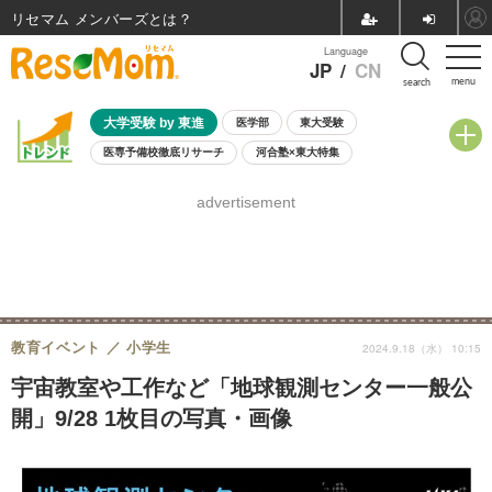
リセマム メンバーズ
Language
JP
/
CN
menu
search
大学受験 by 東進
医学部
東大受験
医専予備校徹底リサーチ
河合塾×東大特集
親子で考える大学選び
高校受験
中学受験
小学校受験
advertisement
共通テスト
夏休み
8月開催学校説明会・相談会
8月開催イベント・WS
全国公立高校 過去問
人気記事
自由研究教材（小学生向け）
自由研究教材（中学生向け）
ランキング
教育イベント
小学生
2024.9.18（水） 10:15
宇宙教室や工作など「地球観測センター一般公
開」9/28 1枚目の写真・画像