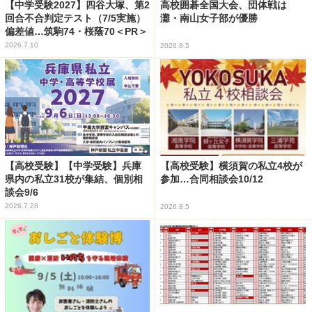
【中学受験2027】四谷大塚、第2
高校囲碁全国大会、団体戦は
回合不合判定テスト（7/5実施）
灘・南山女子部が優勝
偏差値…筑駒74・桜蔭70＜PR＞
2026.7.10
2026.8.5
【高校受験】【中学受験】兵庫
【高校受験】横須賀の私立4校が
県内の私立31校が集結、個別相
参加…合同相談会10/12
談会9/6
2026.7.28
2026.8.5