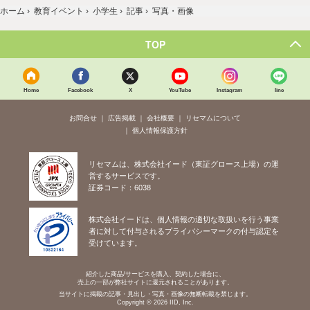
ホーム
›
教育イベント
›
小学生
›
記事
›
写真・画像
TOP
Home
Facebook
X
YouTube
Instagram
line
お問合せ
広告掲載
会社概要
リセマムについて
個人情報保護方針
リセマムは、株式会社イード（東証グロース上場）の運
営するサービスです。
証券コード：6038
株式会社イードは、個人情報の適切な取扱いを行う事業
者に対して付与されるプライバシーマークの付与認定を
受けています。
紹介した商品/サービスを購入、契約した場合に、
売上の一部が弊社サイトに還元されることがあります。
当サイトに掲載の記事・見出し・写真・画像の無断転載を禁じます。
Copyright © 2026 IID, Inc.