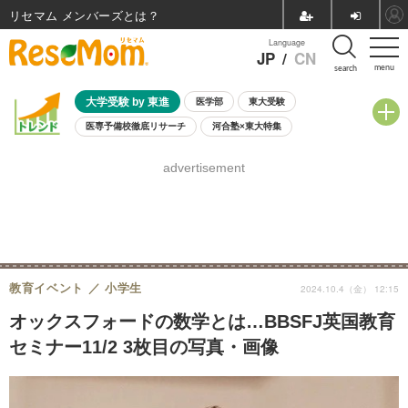
リセマム メンバーズ
Language
JP
/
CN
menu
search
大学受験 by 東進
医学部
東大受験
医専予備校徹底リサーチ
河合塾×東大特集
親子で考える大学選び
高校受験
中学受験
小学校受験
advertisement
共通テスト
夏休み
8月開催学校説明会・相談会
8月開催イベント・WS
全国公立高校 過去問
人気記事
自由研究教材（小学生向け）
自由研究教材（中学生向け）
ランキング
教育イベント
小学生
2024.10.4（金） 12:15
オックスフォードの数学とは…BBSFJ英国教育
セミナー11/2 3枚目の写真・画像