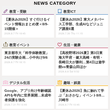
NEWS CATEGORY
教育・受験
教育ICT
【夏休み2026】すぐ行けるイ
【夏休み2026】東大メタバー
ベント情報おまとめ便＜8/9-
ス工学部、生成AIなどジュニ
15開催＞
ア講座6選
2026.8.7 Fri 19:45
2026.7.30 Thu 11:15
教育イベント
生活・健康
東京都市大「科学体験教室」
【高校野球2026夏】第3日東
24の実験企画…小中向け9/6
海大甲府・健大高崎・有明・
長崎日大が勝利…第4日は遊学
2026.8.7 Fri 18:15
館vs青森山田ほか
2026.8.8 Sat 9:52
デジタル生活
趣味・娯楽
Google、アプリ向け年齢確認
【夏休み2026】魚に触れて学
APIを年内に世界展開…未成年
ぶ「おさかな」イベント8/8…
者保護を強化
川崎市
2026.7.31 Fri 13:45
2026.8.7 Fri 10:45