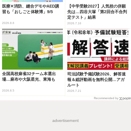
医療✕消防、縫合デモやAED講
【中学受験2027】人気校の併願
習も「おしごと体験博」9/5
先は…四谷大塚「第2回合不合判
定テスト」結果
2026.8.6
2026.7.16
全国高校麻雀32チーム本選出
司法試験予備試験2026、解答速
場…麻布や大阪星光、東海も
報＆総評動画を無料公開…アガ
ルート
2026.8.5
2026.7.21
Recommended by
advertisement