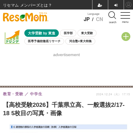
リセマム メンバーズ
Language
JP
/
CN
menu
search
大学受験 by 東進
医学部
東大受験
医専予備校徹底リサーチ
河合塾×東大特集
親子で考える大学選び
高校受験
中学受験
小学校受験
advertisement
共通テスト
夏休み
8月開催学校説明会・相談会
8月開催イベント・WS
全国公立高校 過去問
人気記事
自由研究教材（小学生向け）
自由研究教材（中学生向け）
ランキング
教育・受験
中学生
2024.12.24（火） 17:15
【高校受験2026】千葉県立高、一般選抜2/17-
18 5枚目の写真・画像