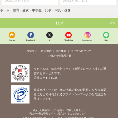
2026.7.31 Fri 13:45
2026.8.6 Thu 15:15
ホーム
›
教育・受験
›
中学生
›
記事
›
写真・画像
TOP
Home
Facebook
X
YouTube
Instagram
line
お問合せ
広告掲載
会社概要
リセマムについて
個人情報保護方針
リセマムは、株式会社イード（東証グロース上場）の運
営するサービスです。
証券コード：6038
株式会社イードは、個人情報の適切な取扱いを行う事業
者に対して付与されるプライバシーマークの付与認定を
受けています。
紹介した商品/サービスを購入、契約した場合に、
売上の一部が弊社サイトに還元されることがあります。