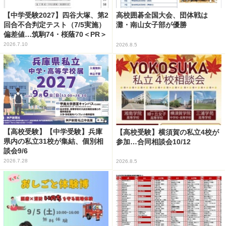
【中学受験2027】四谷大塚、第2
高校囲碁全国大会、団体戦は
回合不合判定テスト（7/5実施）
灘・南山女子部が優勝
偏差値…筑駒74・桜蔭70＜PR＞
2026.7.10
2026.8.5
【高校受験】【中学受験】兵庫
【高校受験】横須賀の私立4校が
県内の私立31校が集結、個別相
参加…合同相談会10/12
談会9/6
2026.7.28
2026.8.5