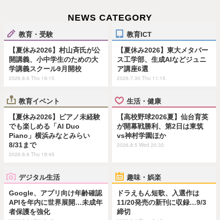
NEWS CATEGORY
教育・受験
教育ICT
【夏休み2026】村山斉氏が公
【夏休み2026】東大メタバー
開講義、小中学生のための大
ス工学部、生成AIなどジュニ
学講義スクール9月開校
ア講座6選
2026.8.6 Thu 19:15
2026.7.30 Thu 11:15
教育イベント
生活・健康
【夏休み2026】ピアノ未経験
【高校野球2026夏】仙台育英
でも楽しめる「AI Duo
が開幕戦勝利、第2日は東筑
Piano」横浜みなとみらい
vs神村学園ほか
8/31まで
2026.8.5 Wed 20:32
2026.8.6 Thu 19:45
デジタル生活
趣味・娯楽
Google、アプリ向け年齢確認
ドラえもん短歌、入選作は
APIを年内に世界展開…未成年
11/20発売の新刊に収録…9/3
者保護を強化
締切