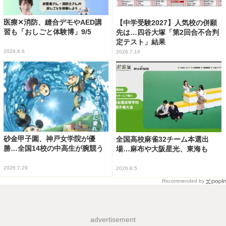
医療✕消防、縫合デモやAED講
【中学受験2027】人気校の併願
習も「おしごと体験博」9/5
先は…四谷大塚「第2回合不合判
定テスト」結果
2026.8.6
2026.7.16
砂金甲子園、神戸女学院が優
全国高校麻雀32チーム本選出
勝…全国14校の中高生が腕競う
場…麻布や大阪星光、東海も
2026.7.29
2026.8.5
Recommended by
advertisement