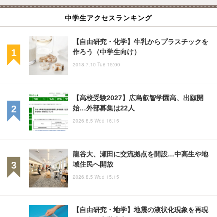
中学生アクセスランキング
【自由研究・化学】牛乳からプラスチックを
作ろう（中学生向け）
2018.7.10 Tue 15:00
【高校受験2027】広島叡智学園高、出願開
始…外部募集は22人
2026.8.5 Wed 16:15
龍谷大、瀬田に交流拠点を開設…中高生や地
域住民へ開放
2026.8.5 Wed 15:15
【自由研究・地学】地震の液状化現象を再現