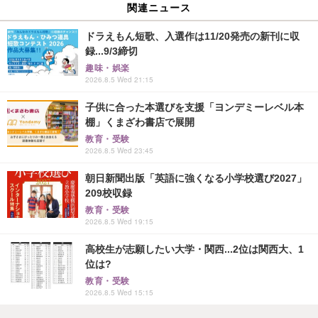
関連ニュース
ドラえもん短歌、入選作は11/20発売の新刊に収
録...9/3締切
趣味・娯楽
2026.8.5 Wed 21:15
子供に合った本選びを支援「ヨンデミーレベル本
棚」くまざわ書店で展開
教育・受験
2026.8.5 Wed 23:45
朝日新聞出版「英語に強くなる小学校選び2027」
209校収録
教育・受験
2026.8.5 Wed 19:15
高校生が志願したい大学・関西...2位は関西大、1
位は?
教育・受験
2026.8.5 Wed 15:15