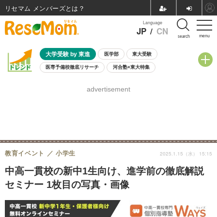
リセマム メンバーズ
Language
JP
/
CN
menu
search
大学受験 by 東進
医学部
東大受験
医専予備校徹底リサーチ
河合塾×東大特集
親子で考える大学選び
高校受験
中学受験
小学校受験
advertisement
共通テスト
夏休み
8月開催学校説明会・相談会
8月開催イベント・WS
全国公立高校 過去問
人気記事
自由研究教材（小学生向け）
自由研究教材（中学生向け）
ランキング
教育イベント
小学生
2025.1.15（水） 15:15
中高一貫校の新中1生向け、進学前の徹底解説
セミナー 1枚目の写真・画像