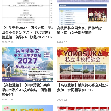
【中学受験2027】四谷大塚、第2
高校囲碁全国大会、団体戦は
回合不合判定テスト（7/5実施）
灘・南山女子部が優勝
偏差値…筑駒74・桜蔭70＜PR＞
2026.7.10
2026.8.5
【高校受験】【中学受験】兵庫
【高校受験】横須賀の私立4校が
県内の私立31校が集結、個別相
参加…合同相談会10/12
談会9/6
2026.7.28
2026.8.5