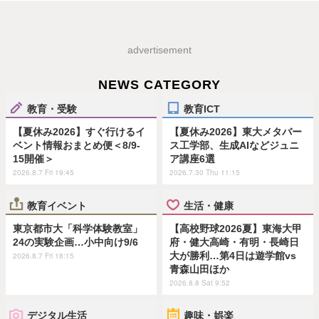
advertisement
NEWS CATEGORY
教育・受験
教育ICT
【夏休み2026】すぐ行けるイ
【夏休み2026】東大メタバー
ベント情報おまとめ便＜8/9-
ス工学部、生成AIなどジュニ
15開催＞
ア講座6選
2026.8.7 Fri 19:45
2026.7.30 Thu 11:15
教育イベント
生活・健康
東京都市大「科学体験教室」
【高校野球2026夏】東海大甲
24の実験企画…小中向け9/6
府・健大高崎・有明・長崎日
大が勝利…第4日は遊学館vs
2026.8.7 Fri 18:15
青森山田ほか
2026.8.8 Sat 9:52
デジタル生活
趣味・娯楽