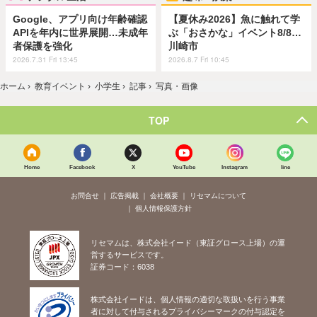
Google、アプリ向け年齢確認
【夏休み2026】魚に触れて学
APIを年内に世界展開…未成年
ぶ「おさかな」イベント8/8…
者保護を強化
川崎市
2026.7.31 Fri 13:45
2026.8.7 Fri 10:45
ホーム
›
教育イベント
›
小学生
›
記事
›
写真・画像
TOP
Home
Facebook
X
YouTube
Instagram
line
お問合せ
広告掲載
会社概要
リセマムについて
個人情報保護方針
リセマムは、株式会社イード（東証グロース上場）の運
営するサービスです。
証券コード：6038
株式会社イードは、個人情報の適切な取扱いを行う事業
者に対して付与されるプライバシーマークの付与認定を