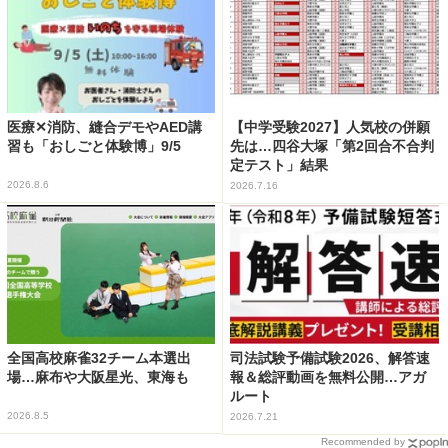
医療✕消防、縫合デモやAED講
【中学受験2027】人気校の併願
習も「おしごと体験博」9/5
先は…四谷大塚「第2回合不合判
定テスト」結果
2026.8.6
2026.7.16
全国高校麻雀32チーム本選出
司法試験予備試験2026、解答速
場…麻布や大阪星光、東海も
報＆総評動画を無料公開…アガ
ルート
2026.8.5
2026.7.21
Recommended by