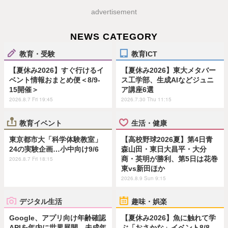
advertisement
NEWS CATEGORY
教育・受験
教育ICT
【夏休み2026】すぐ行けるイ
【夏休み2026】東大メタバー
ベント情報おまとめ便＜8/9-
ス工学部、生成AIなどジュニ
15開催＞
ア講座6選
2026.8.7 Fri 19:45
2026.7.30 Thu 11:15
教育イベント
生活・健康
東京都市大「科学体験教室」
【高校野球2026夏】第4日青
24の実験企画…小中向け9/6
森山田・東日大昌平・大分
商・英明が勝利、第5日は花巻
2026.8.7 Fri 18:15
東vs新田ほか
2026.8.9 Sun 9:15
デジタル生活
趣味・娯楽
Google、アプリ向け年齢確認
【夏休み2026】魚に触れて学
APIを年内に世界展開…未成年
ぶ「おさかな」イベント8/8…