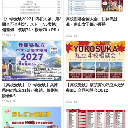
【中学受験2027】四谷大塚、第2
高校囲碁全国大会、団体戦は
回合不合判定テスト（7/5実施）
灘・南山女子部が優勝
偏差値…筑駒74・桜蔭70＜PR＞
2026.7.10
2026.8.5
【高校受験】【中学受験】兵庫
【高校受験】横須賀の私立4校が
県内の私立31校が集結、個別相
参加…合同相談会10/12
談会9/6
2026.7.28
2026.8.5