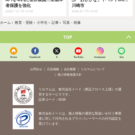
者保護を強化
川崎市
2026.7.31 Fri 13:45
2026.8.7 Fri 10:45
ホーム
›
教育・受験
›
小学生
›
記事
›
写真・画像
TOP
Home
Facebook
X
YouTube
Instagram
line
お問合せ
広告掲載
会社概要
リセマムについて
個人情報保護方針
リセマムは、株式会社イード（東証グロース上場）の運
営するサービスです。
証券コード：6038
株式会社イードは、個人情報の適切な取扱いを行う事業
者に対して付与されるプライバシーマークの付与認定を
受けています。