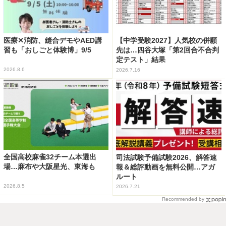
医療✕消防、縫合デモやAED講
【中学受験2027】人気校の併願
習も「おしごと体験博」9/5
先は…四谷大塚「第2回合不合判
定テスト」結果
2026.8.6
2026.7.16
全国高校麻雀32チーム本選出
司法試験予備試験2026、解答速
場…麻布や大阪星光、東海も
報＆総評動画を無料公開…アガ
ルート
2026.8.5
2026.7.21
Recommended by