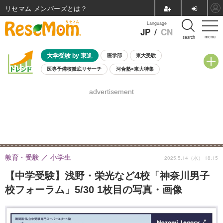
リセマム メンバーズ
Language
JP
/
CN
menu
search
大学受験 by 東進
医学部
東大受験
医専予備校徹底リサーチ
河合塾×東大特集
親子で考える大学選び
高校受験
中学受験
小学校受験
advertisement
共通テスト
夏休み
8月開催学校説明会・相談会
8月開催イベント・WS
全国公立高校 過去問
人気記事
自由研究教材（小学生向け）
自由研究教材（中学生向け）
ランキング
教育・受験
小学生
2025.5.14（水） 18:15
【中学受験】浅野・栄光など4校「神奈川男子
校フォーラム」5/30 1枚目の写真・画像