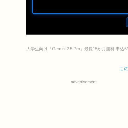
大学生向け「Gemini 2.5 Pro」最長15か月無料 申
こ
advertisement