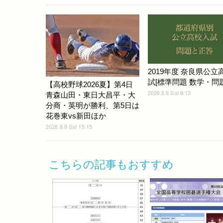
2019年度 奈良県公立
試[標準問題 数学・問題]
【高校野球2026夏】第4日
2026.8.8 Sat 8:13
青森山田・東日大昌平・大
分商・英明が勝利、第5日は
花巻東vs新田ほか
2026.8.8 Sat 15:15
こちらの記事もおすすめ