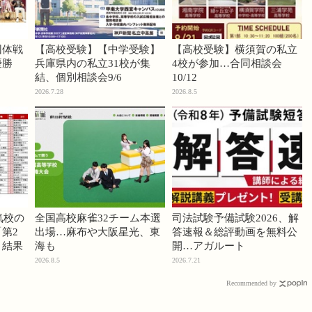
団体戦
【高校受験】【中学受験】
【高校受験】横須賀の私立
優勝
兵庫県内の私立31校が集
4校が参加…合同相談会
結、個別相談会9/6
10/12
2026.7.28
2026.8.5
気校の
全国高校麻雀32チーム本選
司法試験予備試験2026、解
第2
出場…麻布や大阪星光、東
答速報＆総評動画を無料公
」結果
海も
開…アガルート
2026.8.5
2026.7.21
Recommended by