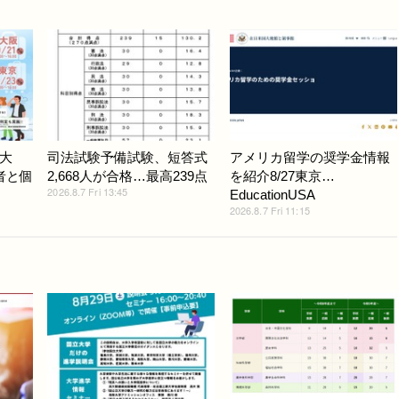
大
司法試験予備試験、短答式
アメリカ留学の奨学金情報
者と個
2,668人が合格…最高239点
を紹介8/27東京…
2026.8.7 Fri 13:45
EducationUSA
2026.8.7 Fri 11:15