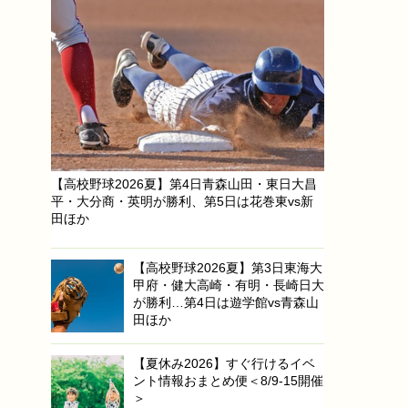
【高校野球2026夏】第4日青森山田・東日大昌
平・大分商・英明が勝利、第5日は花巻東vs新
田ほか
【高校野球2026夏】第3日東海大
甲府・健大高崎・有明・長崎日大
が勝利…第4日は遊学館vs青森山
田ほか
【夏休み2026】すぐ行けるイベ
ント情報おまとめ便＜8/9-15開催
＞