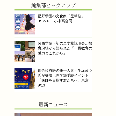
編集部ピックアップ
星野学園の文化祭「星華祭」
9/12-13…小中高合同
関西学院・初の全学校説明会…教
育現場から語られた「一貫教育の
魅力とこれから」
総合診療医の第一人者・生坂政臣
氏が登壇…医学部受験イベント
「医師を目指す君たちへ」東京
9/13
最新ニュース