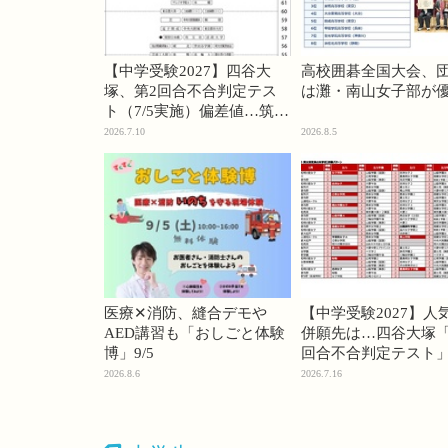
【中学受験2027】四谷大
高校囲碁全国大会、
塚、第2回合不合判定テス
は灘・南山女子部が
ト（7/5実施）偏差値…筑駒
74・桜蔭70＜PR＞
2026.7.10
2026.8.5
医療✕消防、縫合デモや
【中学受験2027】人
AED講習も「おしごと体験
併願先は…四谷大塚「
博」9/5
回合不合判定テスト
2026.8.6
2026.7.16