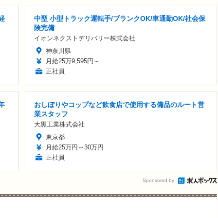
経
中型 小型トラック運転手/ブランクOK/車通勤OK/社会保
険完備
イオンネクストデリバリー株式会社
神奈川県
月給25万9,595円～
正社員
年
おしぼりやコップなど飲食店で使用する備品のルート営
業スタッフ
大黒工業株式会社
東京都
月給25万円～30万円
正社員
Sponsored by