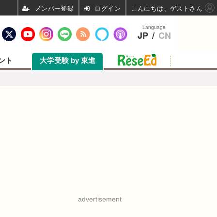
ログイン
こんにちは、ゲストさん
Language
JP
/
CN
ント
大学受験 by 東進
advertisement