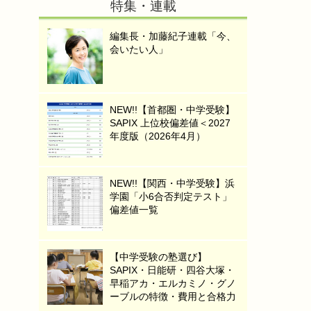
特集・連載
編集長・加藤紀子連載「今、
会いたい人」
NEW!!【首都圏・中学受験】
SAPIX 上位校偏差値＜2027
年度版（2026年4月）
NEW!!【関西・中学受験】浜
学園「小6合否判定テスト」
偏差値一覧
【中学受験の塾選び】
SAPIX・日能研・四谷大塚・
早稲アカ・エルカミノ・グノ
ーブルの特徴・費用と合格力