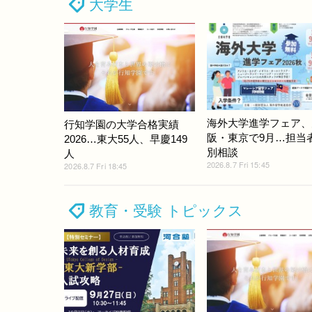
大学生
海外大学進学フェア、
行知学園の大学合格実績
阪・東京で9月…担当
2026…東大55人、早慶149
別相談
人
2026.8.7 Fri 15:45
2026.8.7 Fri 18:45
教育・受験 トピックス