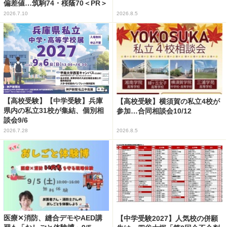
偏差値…筑駒74・桜蔭70＜PR＞
2026.7.10
2026.8.5
【高校受験】【中学受験】兵庫
【高校受験】横須賀の私立4校が
県内の私立31校が集結、個別相
参加…合同相談会10/12
談会9/6
2026.7.28
2026.8.5
医療✕消防、縫合デモやAED講
【中学受験2027】人気校の併願