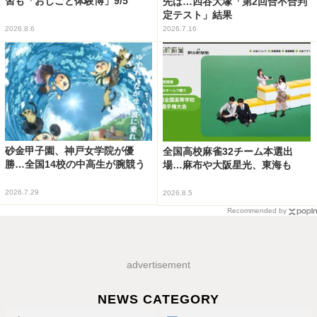
習も「おしごと体験博」9/5
先は…四谷大塚「第2回合不合判
定テスト」結果
2026.8.6
2026.7.16
砂金甲子園、神戸女学院が優
全国高校麻雀32チーム本選出
勝…全国14校の中高生が腕競う
場…麻布や大阪星光、東海も
2026.7.29
2026.8.5
Recommended by
advertisement
NEWS CATEGORY