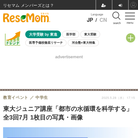
リセマム メンバーズ
Language
JP
/
CN
menu
search
大学受験 by 東進
医学部
東大受験
医専予備校徹底リサーチ
河合塾×東大特集
親子で考える大学選び
高校受験
中学受験
小学校受験
advertisement
共通テスト
夏休み
8月開催学校説明会・相談会
8月開催イベント・WS
全国公立高校 過去問
人気記事
自由研究教材（小学生向け）
自由研究教材（中学生向け）
ランキング
教育イベント
中学生
2025.5.28（水） 17:15
東大ジュニア講座「都市の水循環を科学する」
全3回7月 1枚目の写真・画像