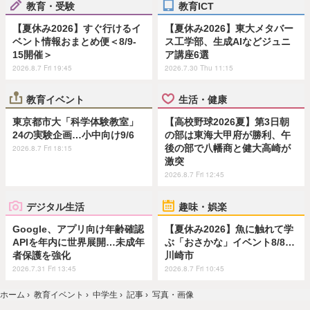
教育・受験
教育ICT
【夏休み2026】すぐ行けるイ
【夏休み2026】東大メタバー
ベント情報おまとめ便＜8/9-
ス工学部、生成AIなどジュニ
15開催＞
ア講座6選
2026.8.7 Fri 19:45
2026.7.30 Thu 11:15
教育イベント
生活・健康
東京都市大「科学体験教室」
【高校野球2026夏】第3日朝
24の実験企画…小中向け9/6
の部は東海大甲府が勝利、午
後の部で八幡商と健大高崎が
2026.8.7 Fri 18:15
激突
2026.8.7 Fri 12:45
デジタル生活
趣味・娯楽
Google、アプリ向け年齢確認
【夏休み2026】魚に触れて学
APIを年内に世界展開…未成年
ぶ「おさかな」イベント8/8…
者保護を強化
川崎市
2026.7.31 Fri 13:45
2026.8.7 Fri 10:45
ホーム
›
教育イベント
›
中学生
›
記事
›
写真・画像