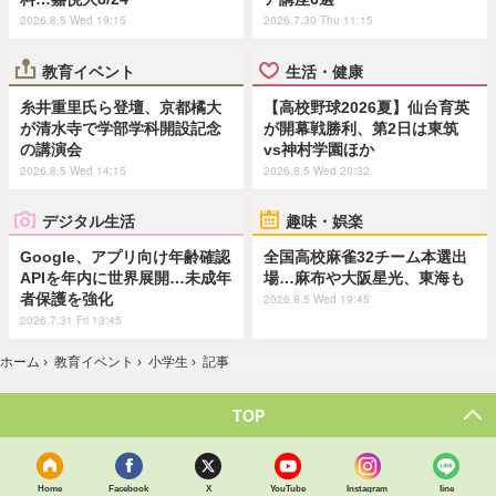
2026.8.5 Wed 19:15
2026.7.30 Thu 11:15
教育イベント
生活・健康
糸井重里氏ら登壇、京都橘大
【高校野球2026夏】仙台育英
が清水寺で学部学科開設記念
が開幕戦勝利、第2日は東筑
の講演会
vs神村学園ほか
2026.8.5 Wed 14:15
2026.8.5 Wed 20:32
デジタル生活
趣味・娯楽
Google、アプリ向け年齢確認
全国高校麻雀32チーム本選出
APIを年内に世界展開…未成年
場…麻布や大阪星光、東海も
者保護を強化
2026.8.5 Wed 19:45
2026.7.31 Fri 13:45
ホーム
›
教育イベント
›
小学生
›
記事
TOP
Home
Facebook
X
YouTube
Instagram
line