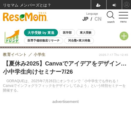
リセマム メンバーズ
Language
JP
/
CN
menu
search
大学受験 by 東進
医学部
東大受験
医専予備校徹底リサーチ
河合塾×東大特集
親子で考える大学選び
高校受験
中学受験
小学校受験
教育イベント
小学生
2025.7.17 Thu 12:45
共通テスト
夏休み
8月開催学校説明会・相談会
【夏休み2025】Canvaでアイデアをデザイン…
8月開催イベント・WS
全国公立高校 過去問
人気記事
小中学生向けセミナー7/26
自由研究教材（小学生向け）
自由研究教材（中学生向け）
ランキング
GORAQUEは、2025年7月26日にオンラインで「小中学生でも作れる！
Canvaでインフォグラフィックをデザインしてみよう」という特別セミナーを
開催する。
advertisement