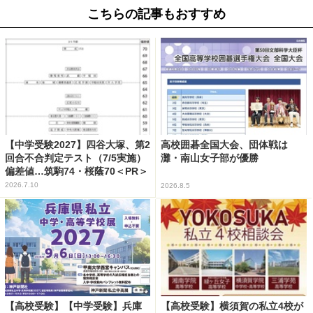
こちらの記事もおすすめ
【中学受験2027】四谷大塚、第2
高校囲碁全国大会、団体戦は
回合不合判定テスト（7/5実施）
灘・南山女子部が優勝
偏差値…筑駒74・桜蔭70＜PR＞
2026.7.10
2026.8.5
【高校受験】【中学受験】兵庫
【高校受験】横須賀の私立4校が