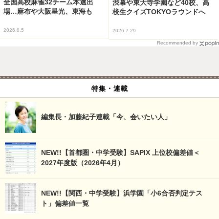
全国高校麻雀32チーム本選出
渋幕や東大寺学園など40校、高
場…麻布や大阪星光、東海も
校生クイズTOKYOラウンドへ
2026.8.5
2026.7.29
Recommended by
特集・連載
編集長・加藤紀子連載「今、会いたい人」
NEW!!【首都圏・中学受験】SAPIX 上位校偏差値＜
2027年度版（2026年4月）
NEW!!【関西・中学受験】浜学園「小6合否判定テス
ト」偏差値一覧