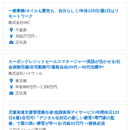
一般事務/ネイルも髪色も、自分らしく/年休125日/週2日はリ
モートワーク
株式会社IAC
千葉県
月給27万円～
正社員
カーボンクレジットセールスマネージャー/英語が活かせる/社
会保険完備/在宅勤務可/服装自由/20代～40代活躍中!
株式会社バイウィル
東京都
年収800万円～1,200万円
正社員
児童発達支援管理責任者/放課後等デイサービス/年間休日123
日&週1在宅可/「デジタル化対応の新しい療育×専門家の監
修」で質の高い療育が学べる/月給33万円～/資格必須
コアヴィレッジ芝公園