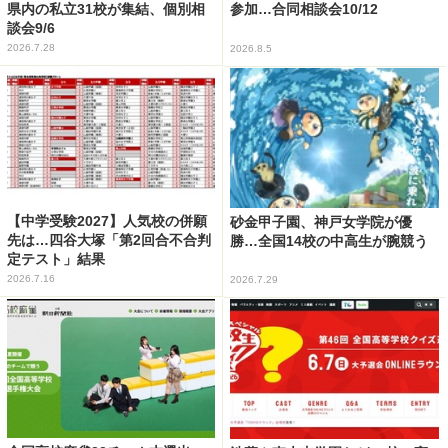
県内の私立31校が集結、個別相
参加…合同相談会10/12
談会9/6
2026.7.28
2026.8.5
【中学受験2027】人気校の併願
砂金甲子園、神戸女学院が優
先は…四谷大塚「第2回合不合判
勝…全国14校の中高生が腕競う
定テスト」結果
2026.7.16
2026.7.29