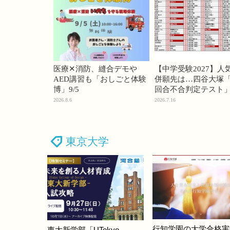
医療✕消防、縫合デモや
【中学受験2027】人
AED講習も「おしごと体験
併願先は…四谷大塚「
博」9/5
回合不合判定テスト
2026.8.6
2026.7.16
東京大学
行知学園の大学合格実
東大新学部「UTokyo