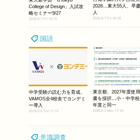
2026…東大55人、早慶
College of Design」入試攻
人
略セミナー9/27
2026.8.7 Fri 18:45
2026.8.7 Fri 19:15
国語
東京都、2027年度使
中学受験の読む力を育成、
書を採択…小・中学校
VAMOS全4校舎でヨンデミ
年度と同一
ー導入
2026.8.3 Mon 17:45
2026.8.4 Tue 11:15
意識調査