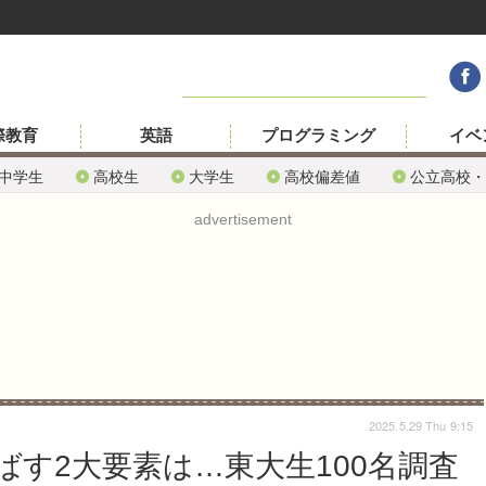
際教育
英語
プログラミング
イベ
中学生
高校生
大学生
高校偏差値
公立高校・
advertisement
2025.5.29 Thu 9:15
す2大要素は…東大生100名調査