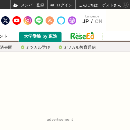
ログイン
こんにちは、ゲストさん
Language
JP
/
CN
ント
大学受験 by 東進
過去問
ミツカル学び
ミツカル教育通信
advertisement