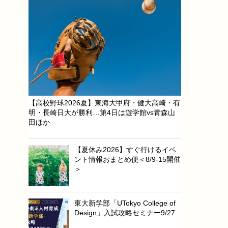
【高校野球2026夏】東海大甲府・健大高崎・有
明・長崎日大が勝利…第4日は遊学館vs青森山
田ほか
【夏休み2026】すぐ行けるイベ
ント情報おまとめ便＜8/9-15開催
＞
東大新学部「UTokyo College of
Design」入試攻略セミナー9/27