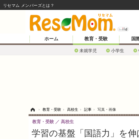
リセマム メンバーズ
ホーム
教育・受験
国
未就学児
小学生
ホーム
›
教育・受験
›
高校生
›
記事
›
写真・画像
教育・受験
高校生
学習の基盤「国語力」を伸ば