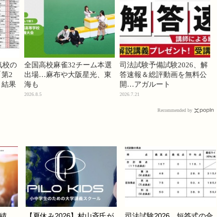
気校の
全国高校麻雀32チーム本選
司法試験予備試験2026、解
第2
出場…麻布や大阪星光、東
答速報＆総評動画を無料公
」結果
海も
開…アガルート
2026.8.5
2026.7.21
Recommended by
績
【夏休み2026】村山斉氏が
司法試験2026、短答式の合