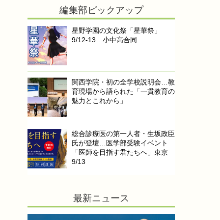
編集部ピックアップ
星野学園の文化祭「星華祭」
9/12-13…小中高合同
関西学院・初の全学校説明会…教
育現場から語られた「一貫教育の
魅力とこれから」
総合診療医の第一人者・生坂政臣
氏が登壇…医学部受験イベント
「医師を目指す君たちへ」東京
9/13
最新ニュース