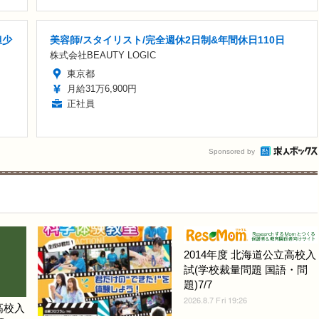
担少
美容師/スタイリスト/完全週休2日制&年間休日110日
株式会社BEAUTY LOGIC
東京都
月給31万6,900円
正社員
Sponsored by
2014年度 北海道公立高校入
試(学校裁量問題 国語・問
題)7/7
2026.8.7 Fri 19:26
高校入