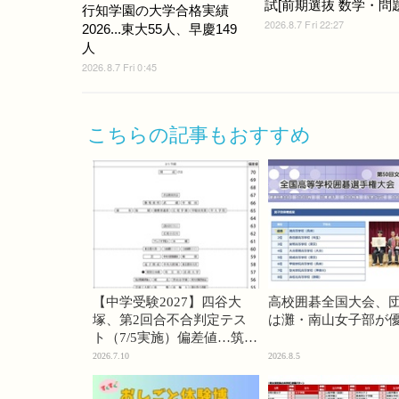
試[前期選抜 数学・問題]
行知学園の大学合格実績
2026.8.7 Fri 22:27
2026...東大55人、早慶149
人
2026.8.7 Fri 0:45
こちらの記事もおすすめ
【中学受験2027】四谷大
高校囲碁全国大会、
塚、第2回合不合判定テス
は灘・南山女子部が
ト（7/5実施）偏差値…筑駒
74・桜蔭70＜PR＞
2026.7.10
2026.8.5