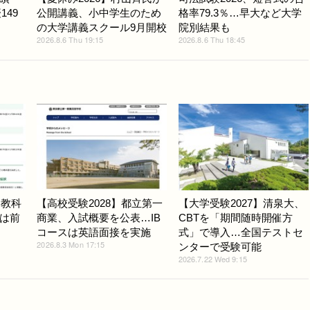
149
公開講義、小中学生のため
格率79.3％…早大など大学
の大学講義スクール9月開校
院別結果も
2026.8.6 Thu 19:15
2026.8.6 Thu 18:45
用教科
【高校受験2028】都立第一
【大学受験2027】清泉大、
は前
商業、入試概要を公表…IB
CBTを「期間随時開催方
コースは英語面接を実施
式」で導入…全国テストセ
2026.8.3 Mon 17:15
ンターで受験可能
2026.7.22 Wed 9:15