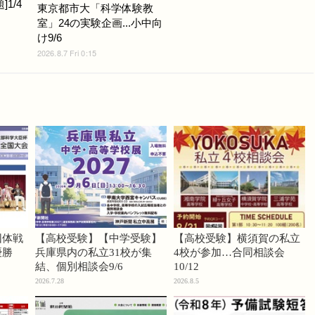
1/4
東京都市大「科学体験教
室」24の実験企画...小中向
け9/6
2026.8.7 Fri 0:15
団体戦
【高校受験】【中学受験】
【高校受験】横須賀の私立
優勝
兵庫県内の私立31校が集
4校が参加…合同相談会
結、個別相談会9/6
10/12
2026.7.28
2026.8.5