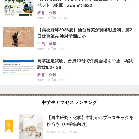
ベント...多摩・Zoomで8/22
教育・受験
2026.8.5 Wed 16:15
【高校野球2026夏】仙台育英が開幕戦勝利、第2
日は東筑vs神村学園ほか
生活・健康
2026.8.5 Wed 2:32
高卒認定試験、台風13号で沖縄会場を中止...再試
験は8/27-28
教育・受験
2026.8.5 Wed 16:27
中学生アクセスランキング
【自由研究・化学】牛乳からプラスチックを
作ろう（中学生向け）
2018.7.10 Tue 15:00