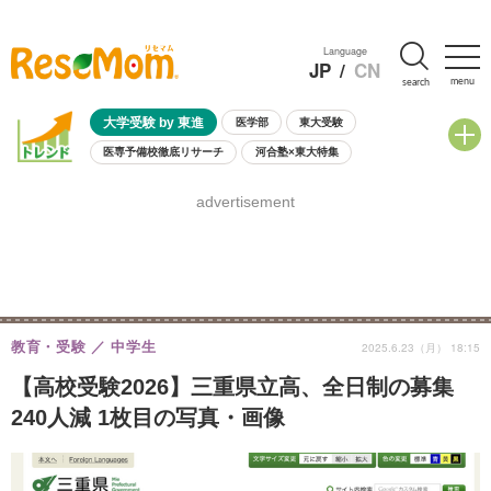
Language
JP
/
CN
menu
search
大学受験 by 東進
医学部
東大受験
医専予備校徹底リサーチ
河合塾×東大特集
親子で考える大学選び
高校受験
中学受験
小学校受験
advertisement
共通テスト
夏休み
8月開催学校説明会・相談会
8月開催イベント・WS
全国公立高校 過去問
人気記事
自由研究教材（小学生向け）
自由研究教材（中学生向け）
ランキング
教育・受験
中学生
2025.6.23（月） 18:15
【高校受験2026】三重県立高、全日制の募集
240人減 1枚目の写真・画像