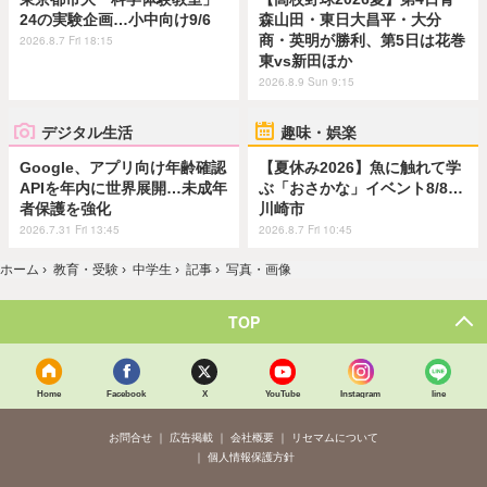
24の実験企画…小中向け9/6
森山田・東日大昌平・大分
商・英明が勝利、第5日は花巻
2026.8.7 Fri 18:15
東vs新田ほか
2026.8.9 Sun 9:15
デジタル生活
趣味・娯楽
Google、アプリ向け年齢確認
【夏休み2026】魚に触れて学
APIを年内に世界展開…未成年
ぶ「おさかな」イベント8/8…
者保護を強化
川崎市
2026.7.31 Fri 13:45
2026.8.7 Fri 10:45
ホーム
›
教育・受験
›
中学生
›
記事
›
写真・画像
TOP
Home
Facebook
X
YouTube
Instagram
line
お問合せ
広告掲載
会社概要
リセマムについて
個人情報保護方針