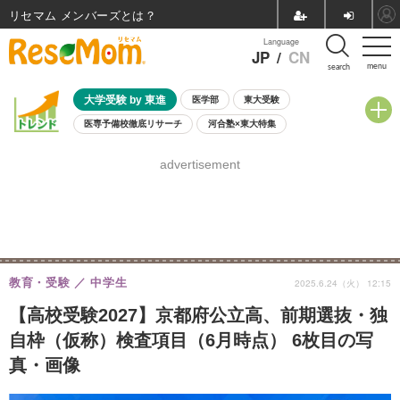
リセマム メンバーズ
Language
JP
/
CN
menu
search
大学受験 by 東進
医学部
東大受験
医専予備校徹底リサーチ
河合塾×東大特集
親子で考える大学選び
高校受験
中学受験
小学校受験
advertisement
共通テスト
夏休み
8月開催学校説明会・相談会
8月開催イベント・WS
全国公立高校 過去問
人気記事
自由研究教材（小学生向け）
自由研究教材（中学生向け）
ランキング
教育・受験
中学生
2025.6.24（火） 12:15
【高校受験2027】京都府公立高、前期選抜・独
自枠（仮称）検査項目（6月時点） 6枚目の写
真・画像