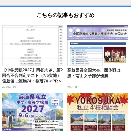
こちらの記事もおすすめ
【中学受験2027】四谷大塚、第2
高校囲碁全国大会、団体戦は
回合不合判定テスト（7/5実施）
灘・南山女子部が優勝
偏差値…筑駒74・桜蔭70＜PR＞
2026.7.10
2026.8.5