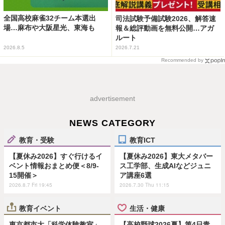
全国高校麻雀32チーム本選出
司法試験予備試験2026、解答速
場…麻布や大阪星光、東海も
報＆総評動画を無料公開…アガ
ルート
2026.8.5
2026.7.21
Recommended by
advertisement
NEWS CATEGORY
教育・受験
教育ICT
【夏休み2026】すぐ行けるイ
【夏休み2026】東大メタバー
ベント情報おまとめ便＜8/9-
ス工学部、生成AIなどジュニ
15開催＞
ア講座6選
2026.8.7 Fri 19:45
2026.7.30 Thu 11:15
教育イベント
生活・健康
東京都市大「科学体験教室」
【高校野球2026夏】第4日青