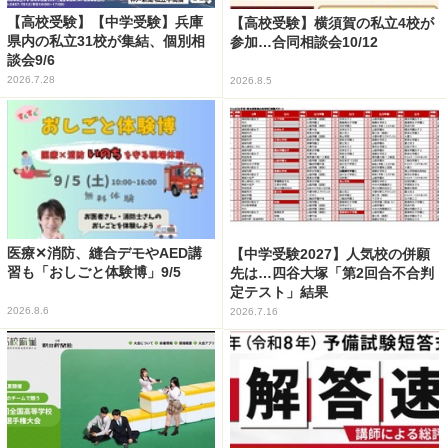
【高校受験】【中学受験】兵庫
【高校受験】横須賀の私立4校が
県内の私立31校が集結、個別相
参加…合同相談会10/12
談会9/6
2026.7.28
2026.8.5
医療✕消防、縫合デモやAED講
【中学受験2027】人気校の併願
習も「おしごと体験博」9/5
先は…四谷大塚「第2回合不合判
定テスト」結果
2026.8.6
2026.7.16