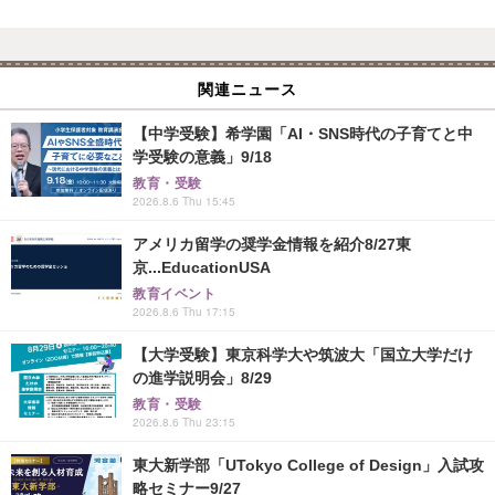
関連ニュース
【中学受験】希学園「AI・SNS時代の子育てと中
学受験の意義」9/18
教育・受験
2026.8.6 Thu 15:45
アメリカ留学の奨学金情報を紹介8/27東
京...EducationUSA
教育イベント
2026.8.6 Thu 17:15
【大学受験】東京科学大や筑波大「国立大学だけ
の進学説明会」8/29
教育・受験
2026.8.6 Thu 23:15
東大新学部「UTokyo College of Design」入試攻
略セミナー9/27