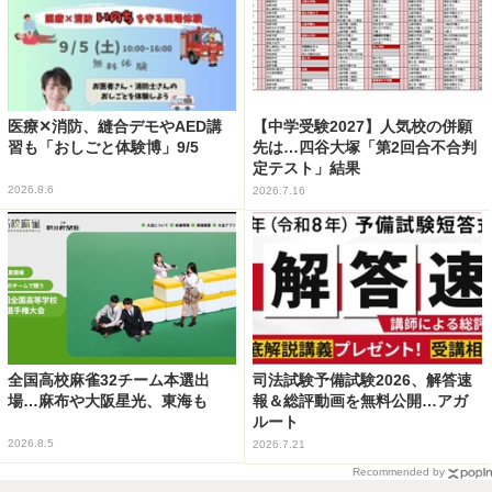
医療✕消防、縫合デモやAED講
【中学受験2027】人気校の併願
習も「おしごと体験博」9/5
先は…四谷大塚「第2回合不合判
定テスト」結果
2026.8.6
2026.7.16
全国高校麻雀32チーム本選出
司法試験予備試験2026、解答速
場…麻布や大阪星光、東海も
報＆総評動画を無料公開…アガ
ルート
2026.8.5
2026.7.21
Recommended by