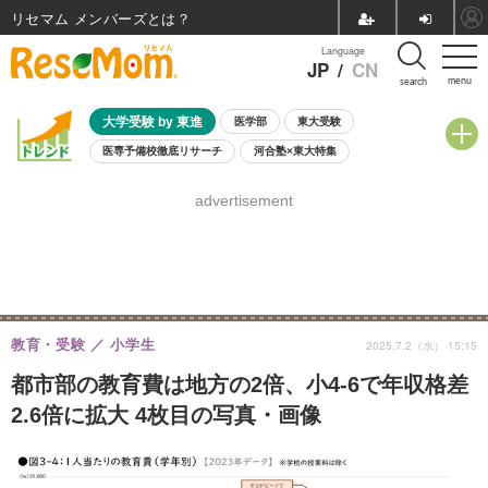
リセマム メンバーズ
Language
JP
/
CN
menu
search
大学受験 by 東進
医学部
東大受験
医専予備校徹底リサーチ
河合塾×東大特集
親子で考える大学選び
高校受験
中学受験
小学校受験
advertisement
共通テスト
夏休み
8月開催学校説明会・相談会
8月開催イベント・WS
全国公立高校 過去問
人気記事
自由研究教材（小学生向け）
自由研究教材（中学生向け）
ランキング
教育・受験
小学生
2025.7.2（水） 15:15
都市部の教育費は地方の2倍、小4-6で年収格差
2.6倍に拡大 4枚目の写真・画像