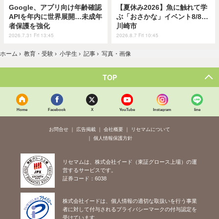
Google、アプリ向け年齢確認
【夏休み2026】魚に触れて学
APIを年内に世界展開…未成年
ぶ「おさかな」イベント8/8…
者保護を強化
川崎市
2026.7.31 Fri 13:45
2026.8.7 Fri 10:45
ホーム
›
教育・受験
›
小学生
›
記事
›
写真・画像
TOP
Home
Facebook
X
YouTube
Instagram
line
お問合せ
広告掲載
会社概要
リセマムについて
個人情報保護方針
リセマムは、株式会社イード（東証グロース上場）の運
営するサービスです。
証券コード：6038
株式会社イードは、個人情報の適切な取扱いを行う事業
者に対して付与されるプライバシーマークの付与認定を
受けています。