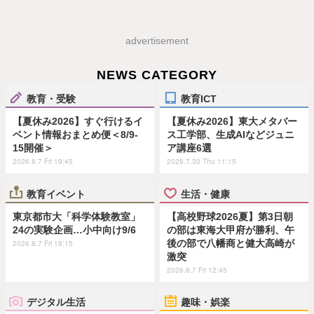
advertisement
NEWS CATEGORY
教育・受験
教育ICT
【夏休み2026】すぐ行けるイ
【夏休み2026】東大メタバー
ベント情報おまとめ便＜8/9-
ス工学部、生成AIなどジュニ
15開催＞
ア講座6選
2026.8.7 Fri 19:45
2026.7.30 Thu 11:15
教育イベント
生活・健康
東京都市大「科学体験教室」
【高校野球2026夏】第3日朝
24の実験企画…小中向け9/6
の部は東海大甲府が勝利、午
後の部で八幡商と健大高崎が
2026.8.7 Fri 18:15
激突
2026.8.7 Fri 12:45
デジタル生活
趣味・娯楽