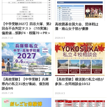
【中学受験2027】四谷大塚、第2
高校囲碁全国大会、団体戦は
回合不合判定テスト（7/5実施）
灘・南山女子部が優勝
偏差値…筑駒74・桜蔭70＜PR＞
2026.7.10
2026.8.5
【高校受験】【中学受験】兵庫
【高校受験】横須賀の私立4校が
県内の私立31校が集結、個別相
参加…合同相談会10/12
談会9/6
2026.7.28
2026.8.5