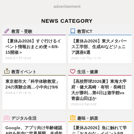
advertisement
NEWS CATEGORY
教育・受験
教育ICT
【夏休み2026】すぐ行けるイ
【夏休み2026】東大メタバー
ベント情報おまとめ便＜8/9-
ス工学部、生成AIなどジュニ
15開催＞
ア講座6選
2026.8.7 Fri 19:45
2026.7.30 Thu 11:15
教育イベント
生活・健康
東京都市大「科学体験教室」
【高校野球2026夏】東海大甲
24の実験企画…小中向け9/6
府・健大高崎・有明・長崎日
大が勝利…第4日は遊学館vs
2026.8.7 Fri 18:15
青森山田ほか
2026.8.8 Sat 9:52
デジタル生活
趣味・娯楽
Google、アプリ向け年齢確認
【夏休み2026】魚に触れて学
APIを年内に世界展開…未成年
ぶ「おさかな」イベント8/8…