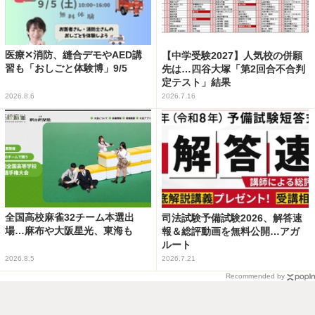
医療✕消防、縫合デモやAED講
【中学受験2027】人気校の併願
習も「おしごと体験博」9/5
先は…四谷大塚「第2回合不合判
定テスト」結果
2026.8.6
2026.7.16
全国高校麻雀32チーム本選出
司法試験予備試験2026、解答速
場…麻布や大阪星光、東海も
報＆総評動画を無料公開…アガ
ルート
2026.8.5
2026.7.21
Recommended by