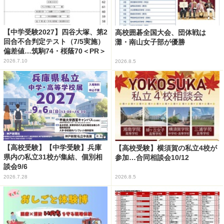
【中学受験2027】四谷大塚、第2
高校囲碁全国大会、団体戦は
回合不合判定テスト（7/5実施）
灘・南山女子部が優勝
偏差値…筑駒74・桜蔭70＜PR＞
2026.7.10
2026.8.5
【高校受験】【中学受験】兵庫
【高校受験】横須賀の私立4校が
県内の私立31校が集結、個別相
参加…合同相談会10/12
談会9/6
2026.7.28
2026.8.5