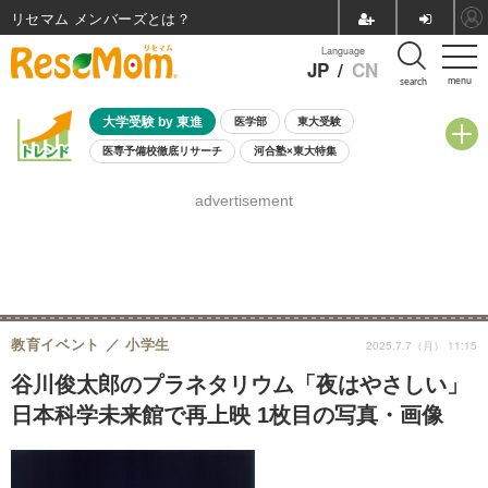
リセマム メンバーズ
Language
JP
/
CN
menu
search
大学受験 by 東進
医学部
東大受験
医専予備校徹底リサーチ
河合塾×東大特集
親子で考える大学選び
高校受験
中学受験
小学校受験
advertisement
共通テスト
夏休み
8月開催学校説明会・相談会
8月開催イベント・WS
全国公立高校 過去問
人気記事
自由研究教材（小学生向け）
自由研究教材（中学生向け）
ランキング
教育イベント
小学生
2025.7.7（月） 11:15
谷川俊太郎のプラネタリウム「夜はやさしい」
日本科学未来館で再上映 1枚目の写真・画像