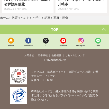
者保護を強化
川崎市
2026.7.31 Fri 13:45
2026.8.7 Fri 10:45
ホーム
›
教育イベント
›
小学生
›
記事
›
写真・画像
TOP
Home
Facebook
X
YouTube
Instagram
line
お問合せ
広告掲載
会社概要
リセマムについて
個人情報保護方針
リセマムは、株式会社イード（東証グロース上場）の運
営するサービスです。
証券コード：6038
株式会社イードは、個人情報の適切な取扱いを行う事業
者に対して付与されるプライバシーマークの付与認定を
受けています。