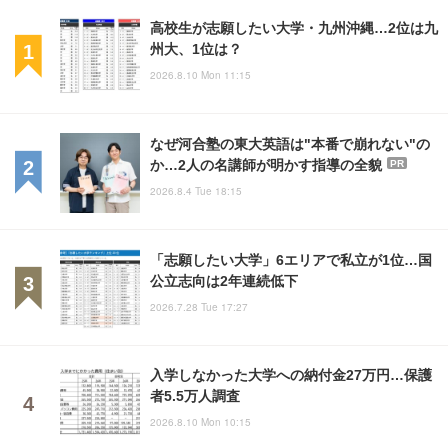
高校生が志願したい大学・九州沖縄…2位は九
州大、1位は？
2026.8.10 Mon 11:15
なぜ河合塾の東大英語は"本番で崩れない"の
か…2人の名講師が明かす指導の全貌
PR
2026.8.4 Tue 18:15
「志願したい大学」6エリアで私立が1位…国
公立志向は2年連続低下
2026.7.28 Tue 17:27
入学しなかった大学への納付金27万円…保護
者5.5万人調査
2026.8.10 Mon 10:15