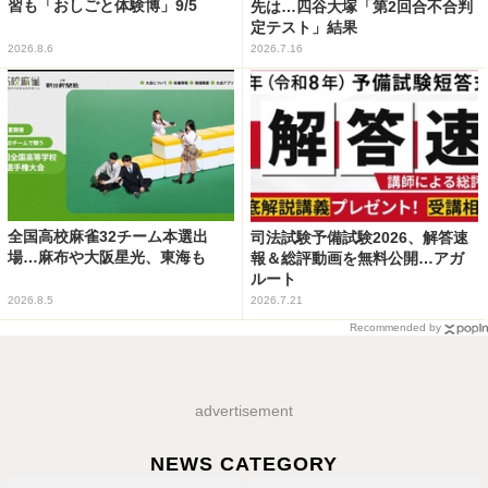
習も「おしごと体験博」9/5
先は…四谷大塚「第2回合不合判
定テスト」結果
2026.8.6
2026.7.16
全国高校麻雀32チーム本選出
司法試験予備試験2026、解答速
場…麻布や大阪星光、東海も
報＆総評動画を無料公開…アガ
ルート
2026.8.5
2026.7.21
Recommended by
advertisement
NEWS CATEGORY