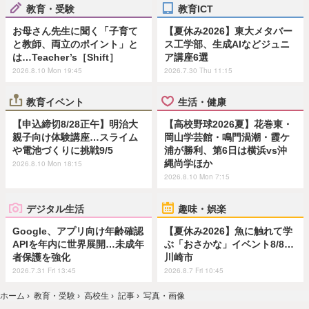
教育・受験
教育ICT
お母さん先生に聞く「子育て
【夏休み2026】東大メタバー
と教師、両立のポイント」と
ス工学部、生成AIなどジュニ
は…Teacher’s［Shift］
ア講座6選
2026.8.10 Mon 19:45
2026.7.30 Thu 11:15
教育イベント
生活・健康
【申込締切8/28正午】明治大
【高校野球2026夏】花巻東・
親子向け体験講座…スライム
岡山学芸館・鳴門渦潮・霞ケ
や電池づくりに挑戦9/5
浦が勝利、第6日は横浜vs沖
縄尚学ほか
2026.8.10 Mon 18:15
2026.8.10 Mon 7:15
デジタル生活
趣味・娯楽
Google、アプリ向け年齢確認
【夏休み2026】魚に触れて学
APIを年内に世界展開…未成年
ぶ「おさかな」イベント8/8…
者保護を強化
川崎市
2026.7.31 Fri 13:45
2026.8.7 Fri 10:45
ホーム
›
教育・受験
›
高校生
›
記事
›
写真・画像