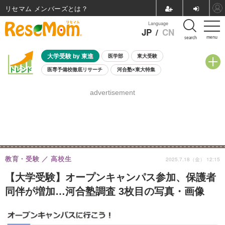
リセマム メンバーズ
Language
JP
/
CN
menu
search
大学受験 by 東進
医学部
東大受験
医専予備校徹底リサーチ
河合塾×東大特集
親子で考える大学選び
高校受験
中学受験
小学校受験
advertisement
共通テスト
夏休み
8月開催学校説明会・相談会
8月開催イベント・WS
全国公立高校 過去問
人気記事
自由研究教材（小学生向け）
自由研究教材（中学生向け）
ランキング
教育・受験
高校生
2025.7.18（金） 12:15
【大学受験】オープンキャンパス参加、保護者
同伴が増加…河合塾調査 3枚目の写真・画像