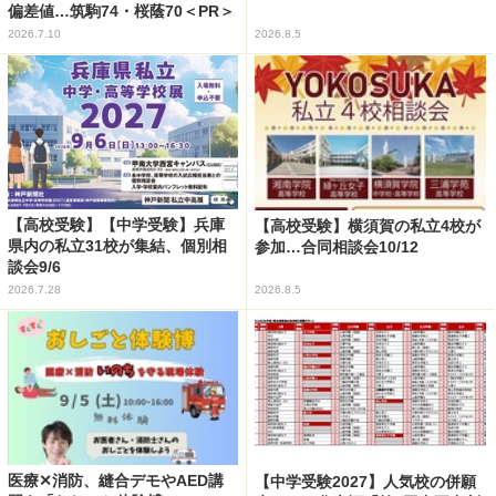
偏差値…筑駒74・桜蔭70＜PR＞
2026.7.10
2026.8.5
【高校受験】【中学受験】兵庫
【高校受験】横須賀の私立4校が
県内の私立31校が集結、個別相
参加…合同相談会10/12
談会9/6
2026.7.28
2026.8.5
医療✕消防、縫合デモやAED講
【中学受験2027】人気校の併願