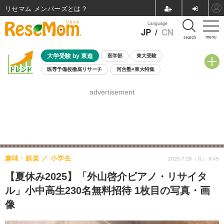
リセマム メンバーズ
Language
JP
/
CN
menu
search
大学受験 by 東進
医学部
東大受験
医専予備校徹底リサーチ
河合塾×東大特集
親子で考える大学選び
高校受験
中学受験
小学校受験
advertisement
共通テスト
夏休み
8月開催学校説明会・相談会
8月開催イベント・WS
全国公立高校 過去問
人気記事
自由研究教材（小学生向け）
自由研究教材（中学生向け）
ランキング
趣味・娯楽
小学生
2025.7.28（月） 9:45
【夏休み2025】「外山啓介ピアノ・リサイタ
ル」小中高生230名無料招待 1枚目の写真・画
像