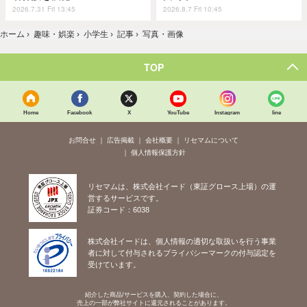
2026.7.31 Fri 13:45
2026.8.7 Fri 10:45
ホーム
›
趣味・娯楽
›
小学生
›
記事
›
写真・画像
TOP
Home
Facebook
X
YouTube
Instagram
line
お問合せ
広告掲載
会社概要
リセマムについて
個人情報保護方針
リセマムは、株式会社イード（東証グロース上場）の運
営するサービスです。
証券コード：6038
株式会社イードは、個人情報の適切な取扱いを行う事業
者に対して付与されるプライバシーマークの付与認定を
受けています。
紹介した商品/サービスを購入、契約した場合に、
売上の一部が弊社サイトに還元されることがあります。