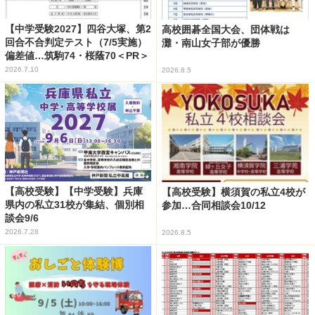
【中学受験2027】四谷大塚、第2
高校囲碁全国大会、団体戦は
回合不合判定テスト（7/5実施）
灘・南山女子部が優勝
偏差値…筑駒74・桜蔭70＜PR＞
2026.7.10
2026.8.5
【高校受験】【中学受験】兵庫
【高校受験】横須賀の私立4校が
県内の私立31校が集結、個別相
参加…合同相談会10/12
談会9/6
2026.7.28
2026.8.5