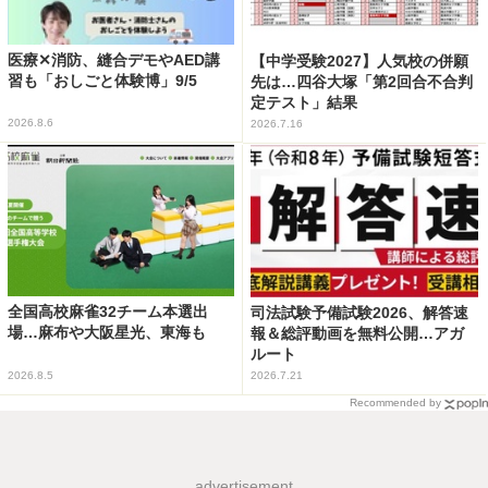
医療✕消防、縫合デモやAED講
【中学受験2027】人気校の併願
習も「おしごと体験博」9/5
先は…四谷大塚「第2回合不合判
定テスト」結果
2026.8.6
2026.7.16
全国高校麻雀32チーム本選出
司法試験予備試験2026、解答速
場…麻布や大阪星光、東海も
報＆総評動画を無料公開…アガ
ルート
2026.8.5
2026.7.21
Recommended by
advertisement