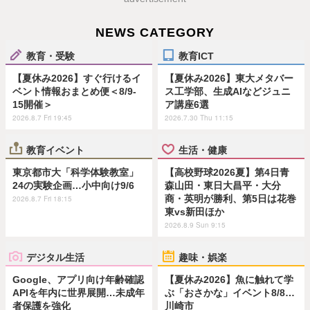
NEWS CATEGORY
教育・受験
教育ICT
【夏休み2026】すぐ行けるイ
【夏休み2026】東大メタバー
ベント情報おまとめ便＜8/9-
ス工学部、生成AIなどジュニ
15開催＞
ア講座6選
2026.8.7 Fri 19:45
2026.7.30 Thu 11:15
教育イベント
生活・健康
東京都市大「科学体験教室」
【高校野球2026夏】第4日青
24の実験企画…小中向け9/6
森山田・東日大昌平・大分
商・英明が勝利、第5日は花巻
2026.8.7 Fri 18:15
東vs新田ほか
2026.8.9 Sun 9:15
デジタル生活
趣味・娯楽
Google、アプリ向け年齢確認
【夏休み2026】魚に触れて学
APIを年内に世界展開…未成年
ぶ「おさかな」イベント8/8…
者保護を強化
川崎市