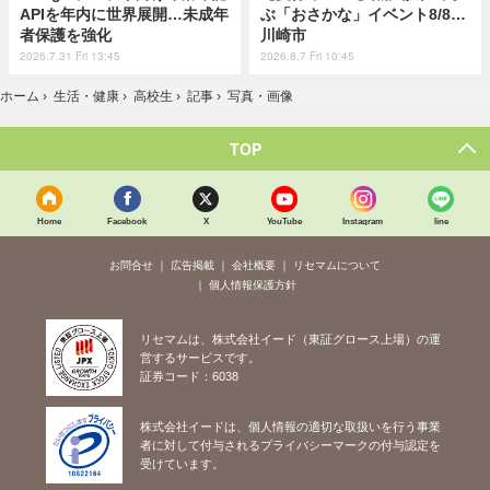
APIを年内に世界展開…未成年
ぶ「おさかな」イベント8/8…
者保護を強化
川崎市
2026.7.31 Fri 13:45
2026.8.7 Fri 10:45
ホーム
›
生活・健康
›
高校生
›
記事
›
写真・画像
TOP
Home
Facebook
X
YouTube
Instagram
line
お問合せ
広告掲載
会社概要
リセマムについて
個人情報保護方針
リセマムは、株式会社イード（東証グロース上場）の運
営するサービスです。
証券コード：6038
株式会社イードは、個人情報の適切な取扱いを行う事業
者に対して付与されるプライバシーマークの付与認定を
受けています。