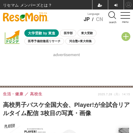
リセマム メンバーズ
Language
JP
/
CN
menu
search
大学受験 by 東進
医学部
東大受験
医専予備校徹底リサーチ
河合塾×東大特集
親子で考える大学選び
高校受験
中学受験
小学校受験
advertisement
共通テスト
夏休み
8月開催学校説明会・相談会
8月開催イベント・WS
全国公立高校 過去問
人気記事
自由研究教材（小学生向け）
自由研究教材（中学生向け）
ランキング
生活・健康
高校生
2025.7.28（月） 14:15
高校男子バスケ全国大会、Player!が全試合リア
ルタイム配信 3枚目の写真・画像