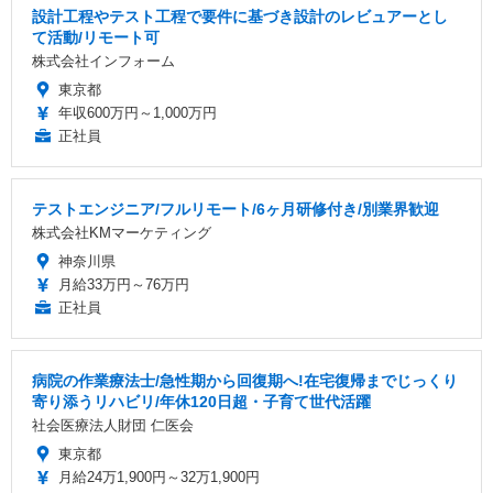
設計工程やテスト工程で要件に基づき設計のレビュアーとし
て活動/リモート可
株式会社インフォーム
東京都
年収600万円～1,000万円
正社員
テストエンジニア/フルリモート/6ヶ月研修付き/別業界歓迎
株式会社KMマーケティング
神奈川県
月給33万円～76万円
正社員
病院の作業療法士/急性期から回復期へ!在宅復帰までじっくり
寄り添うリハビリ/年休120日超・子育て世代活躍
社会医療法人財団 仁医会
東京都
月給24万1,900円～32万1,900円