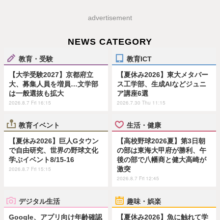
advertisement
NEWS CATEGORY
教育・受験
教育ICT
【大学受験2027】京都府立
【夏休み2026】東大メタバー
大、募集人員を増員…文学部
ス工学部、生成AIなどジュニ
は一般選抜も拡大
ア講座6選
2026.8.7 Fri 16:15
2026.7.30 Thu 11:15
教育イベント
生活・健康
【夏休み2026】巨人Gタウン
【高校野球2026夏】第3日朝
で自由研究、世界の野球文化
の部は東海大甲府が勝利、午
学ぶイベント8/15-16
後の部で八幡商と健大高崎が
激突
2026.8.7 Fri 15:15
2026.8.7 Fri 12:45
デジタル生活
趣味・娯楽
Google、アプリ向け年齢確認
【夏休み2026】魚に触れて学