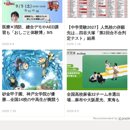
医療✕消防、縫合デモやAED講
【中学受験2027】人気校の併願
習も「おしごと体験博」9/5
先は…四谷大塚「第2回合不合判
定テスト」結果
2026.8.6
2026.7.16
砂金甲子園、神戸女学院が優
全国高校麻雀32チーム本選出
勝…全国14校の中高生が腕競う
場…麻布や大阪星光、東海も
2026.7.29
2026.8.5
Recommended by