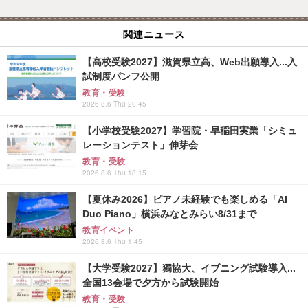
関連ニュース
【高校受験2027】滋賀県立高、Web出願導入...入
試制度パンフ公開
教育・受験
2026.8.6 Thu 20:45
【小学校受験2027】学習院・早稲田実業「シミュ
レーションテスト」伸芽会
教育・受験
2026.8.6 Thu 18:15
【夏休み2026】ピアノ未経験でも楽しめる「AI
Duo Piano」横浜みなとみらい8/31まで
教育イベント
2026.8.6 Thu 1:45
【大学受験2027】獨協大、イブニング試験導入...
全国13会場で夕方から試験開始
教育・受験