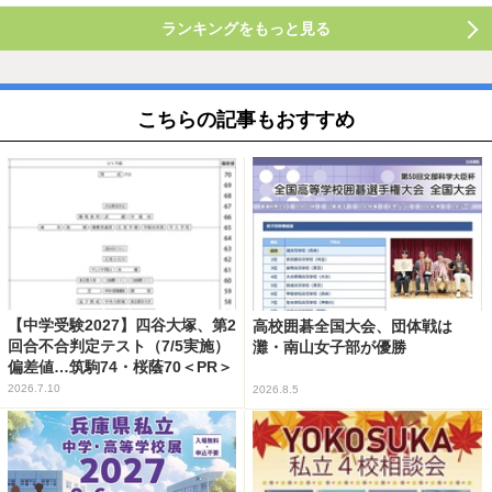
ランキングをもっと見る
こちらの記事もおすすめ
【中学受験2027】四谷大塚、第2
高校囲碁全国大会、団体戦は
回合不合判定テスト（7/5実施）
灘・南山女子部が優勝
偏差値…筑駒74・桜蔭70＜PR＞
2026.7.10
2026.8.5