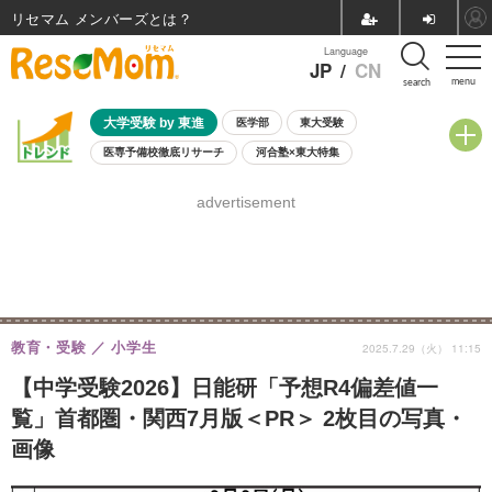
リセマム メンバーズ
Language
JP
/
CN
menu
search
大学受験 by 東進
医学部
東大受験
医専予備校徹底リサーチ
河合塾×東大特集
親子で考える大学選び
高校受験
中学受験
小学校受験
advertisement
共通テスト
夏休み
8月開催学校説明会・相談会
8月開催イベント・WS
全国公立高校 過去問
人気記事
自由研究教材（小学生向け）
自由研究教材（中学生向け）
ランキング
教育・受験
小学生
2025.7.29（火） 11:15
【中学受験2026】日能研「予想R4偏差値一
覧」首都圏・関西7月版＜PR＞ 2枚目の写真・
画像