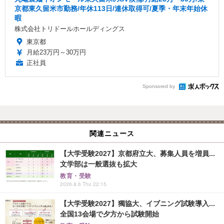
京都東久留米市勤務/年休113日/連休取得可/夏季・年末年始休
暇
株式会社トリドールホールディングス
東京都
月給23万円～30万円
正社員
Sponsored by
関連ニュース
【大学受験2027】京都府立大、募集人員を増員...
文学部は一般選抜も拡大
教育・受験
2026.8.6 Thu 22:15
【大学受験2027】獨協大、イブニング試験導入...
全国13会場で夕方から試験開始