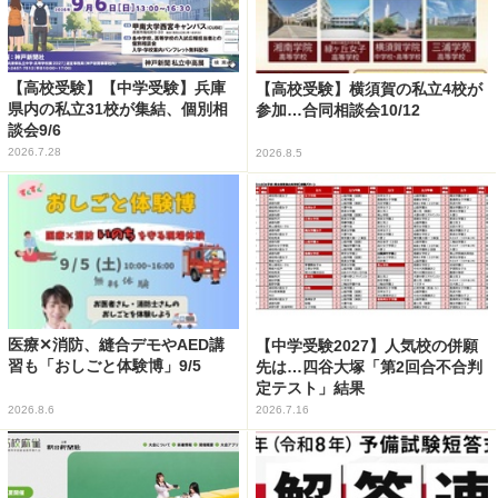
【高校受験】【中学受験】兵庫
【高校受験】横須賀の私立4校が
県内の私立31校が集結、個別相
参加…合同相談会10/12
談会9/6
2026.7.28
2026.8.5
医療✕消防、縫合デモやAED講
【中学受験2027】人気校の併願
習も「おしごと体験博」9/5
先は…四谷大塚「第2回合不合判
定テスト」結果
2026.8.6
2026.7.16