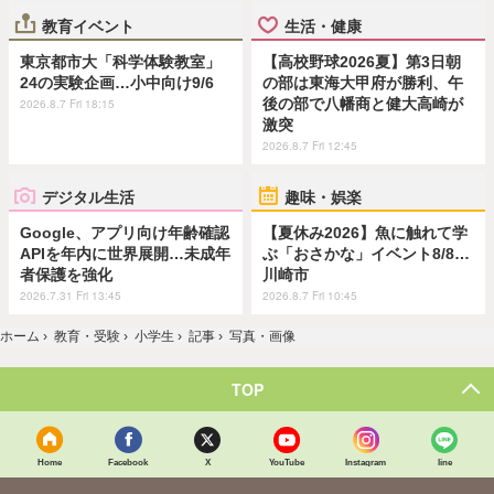
教育イベント
生活・健康
東京都市大「科学体験教室」
【高校野球2026夏】第3日朝
24の実験企画…小中向け9/6
の部は東海大甲府が勝利、午
後の部で八幡商と健大高崎が
2026.8.7 Fri 18:15
激突
2026.8.7 Fri 12:45
デジタル生活
趣味・娯楽
Google、アプリ向け年齢確認
【夏休み2026】魚に触れて学
APIを年内に世界展開…未成年
ぶ「おさかな」イベント8/8…
者保護を強化
川崎市
2026.7.31 Fri 13:45
2026.8.7 Fri 10:45
ホーム
›
教育・受験
›
小学生
›
記事
›
写真・画像
TOP
Home
Facebook
X
YouTube
Instagram
line