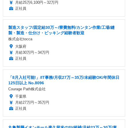
月給25万6,100円～32万円
正社員
製造スタッフ/固定給30万～/寮費無料/カンタン作業/工場/縫
製・製造・仕分け・ピッキング経験者歓迎
株式会社tocca
大阪府
月給30万円～34万円
正社員
「8月入社可能!」/IT事務/月収27万～35万/未経験OK/年間休日
125日以上 No.8096
Courage Path株式会社
千葉県
月給27万円～35万円
正社員
丸亀製麺イオンモール東久留米のSV候補/月給23万～30万/東