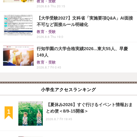
教育・受験
2026.8.6 Thu 20:15
【大学受験2027】文科省「実施要項Q&A」AI面接
不可など面接ルール明確化
教育・受験
2026.8.6 Thu 19:0
行知学園の大学合格実績2026...東大55人、早慶
149人
教育・受験
2026.8.7 Fri 0:45
小学生アクセスランキング
【夏休み2026】すぐ行けるイベント情報おま
とめ便＜8/9-15開催＞
2026.8.7 Fri 19:45