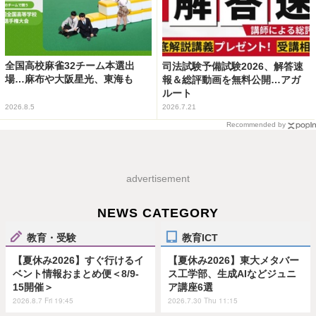
全国高校麻雀32チーム本選出
司法試験予備試験2026、解答速
場…麻布や大阪星光、東海も
報＆総評動画を無料公開…アガ
ルート
2026.8.5
2026.7.21
Recommended by
advertisement
NEWS CATEGORY
教育・受験
教育ICT
【夏休み2026】すぐ行けるイ
【夏休み2026】東大メタバー
ベント情報おまとめ便＜8/9-
ス工学部、生成AIなどジュニ
15開催＞
ア講座6選
2026.8.7 Fri 19:45
2026.7.30 Thu 11:15