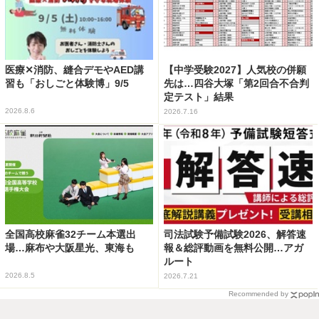
医療✕消防、縫合デモやAED講
【中学受験2027】人気校の併願
習も「おしごと体験博」9/5
先は…四谷大塚「第2回合不合判
定テスト」結果
2026.8.6
2026.7.16
全国高校麻雀32チーム本選出
司法試験予備試験2026、解答速
場…麻布や大阪星光、東海も
報＆総評動画を無料公開…アガ
ルート
2026.8.5
2026.7.21
Recommended by