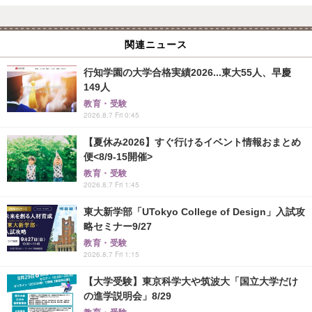
関連ニュース
行知学園の大学合格実績2026...東大55人、早慶
149人
教育・受験
2026.8.7 Fri 0:45
【夏休み2026】すぐ行けるイベント情報おまとめ
便<8/9-15開催>
教育・受験
2026.8.7 Fri 1:45
東大新学部「UTokyo College of Design」入試攻
略セミナー9/27
教育・受験
2026.8.7 Fri 1:15
【大学受験】東京科学大や筑波大「国立大学だけ
の進学説明会」8/29