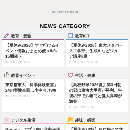
advertisement
NEWS CATEGORY
教育・受験
教育ICT
【夏休み2026】すぐ行けるイ
【夏休み2026】東大メタバー
ベント情報おまとめ便＜8/9-
ス工学部、生成AIなどジュニ
15開催＞
ア講座6選
2026.8.7 Fri 19:45
2026.7.30 Thu 11:15
教育イベント
生活・健康
東京都市大「科学体験教室」
【高校野球2026夏】第3日朝
24の実験企画…小中向け9/6
の部は東海大甲府が勝利、午
後の部で八幡商と健大高崎が
2026.8.7 Fri 18:15
激突
2026.8.7 Fri 12:45
デジタル生活
趣味・娯楽
Google、アプリ向け年齢確認
【夏休み2026】魚に触れて学