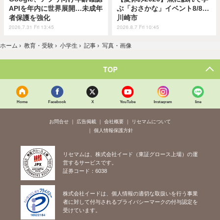
APIを年内に世界展開…未成年
ぶ「おさかな」イベント8/8…
者保護を強化
川崎市
2026.7.31 Fri 13:45
2026.8.7 Fri 10:45
ホーム
›
教育・受験
›
小学生
›
記事
›
写真・画像
TOP
Home
Facebook
X
YouTube
Instagram
line
お問合せ
広告掲載
会社概要
リセマムについて
個人情報保護方針
リセマムは、株式会社イード（東証グロース上場）の運
営するサービスです。
証券コード：6038
株式会社イードは、個人情報の適切な取扱いを行う事業
者に対して付与されるプライバシーマークの付与認定を
受けています。