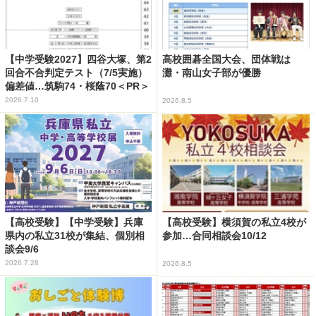
【中学受験2027】四谷大塚、第2
高校囲碁全国大会、団体戦は
回合不合判定テスト（7/5実施）
灘・南山女子部が優勝
偏差値…筑駒74・桜蔭70＜PR＞
2026.7.10
2026.8.5
【高校受験】【中学受験】兵庫
【高校受験】横須賀の私立4校が
県内の私立31校が集結、個別相
参加…合同相談会10/12
談会9/6
2026.7.28
2026.8.5