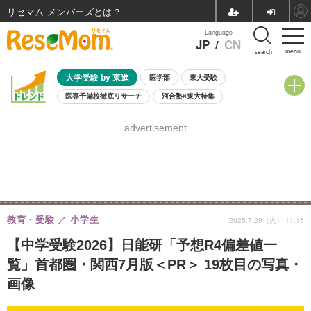
リセマム メンバーズ
Language
JP
/
CN
menu
search
大学受験 by 東進
医学部
東大受験
医専予備校徹底リサーチ
河合塾×東大特集
親子で考える大学選び
高校受験
中学受験
小学校受験
advertisement
共通テスト
夏休み
8月開催学校説明会・相談会
8月開催イベント・WS
全国公立高校 過去問
人気記事
自由研究教材（小学生向け）
自由研究教材（中学生向け）
ランキング
教育・受験
小学生
2025.7.29（火） 11:15
【中学受験2026】日能研「予想R4偏差値一
覧」首都圏・関西7月版＜PR＞ 19枚目の写真・
画像