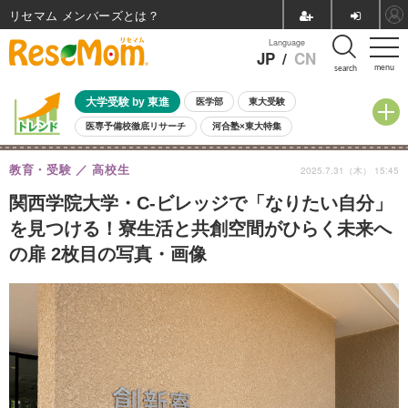
リセマム メンバーズ
Language
JP
/
CN
menu
search
大学受験 by 東進
医学部
東大受験
医専予備校徹底リサーチ
河合塾×東大特集
親子で考える大学選び
高校受験
中学受験
小学校受験
教育・受験
高校生
2025.7.31（木） 15:45
共通テスト
夏休み
8月開催学校説明会・相談会
8月開催イベント・WS
全国公立高校 過去問
人気記事
関西学院大学・C-ビレッジで「なりたい自分」
自由研究教材（小学生向け）
自由研究教材（中学生向け）
ランキング
を見つける！寮生活と共創空間がひらく未来へ
の扉 2枚目の写真・画像