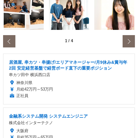
‹
1
/
4
居酒屋, 串カツ・串揚げ/エリアマネージャー/月9休み&賞与年
2回 安定経営基盤で経営ボード直下の重要ポジション
串カツ田中 横浜西口店
神奈川県
月給42万円～53万円
正社員
金融系システム開発 システムエンジニア
株式会社インターテクノ
大阪府
月給35万円～65万円