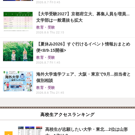
2026.8.7 Fri 0:45
【大学受験2027】京都府立大、募集人員を増員...
文学部は一般選抜も拡大
教育・受験
2026.8.6 Thu 22:15
【夏休み2026】すぐ行けるイベント情報おまとめ
便<8/9-15開催>
教育・受験
2026.8.7 Fri 1:45
海外大学進学フェア、大阪・東京で9月...担当者と
個別相談
教育・受験
2026.8.6 Thu 21:45
高校生アクセスランキング
高校生が志願したい大学・東北…2位は山形