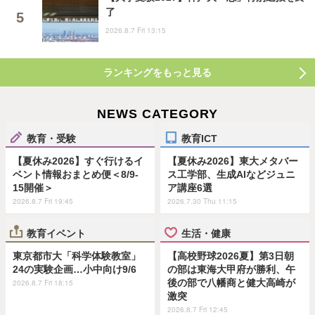
了
2026.8.7 Fri 13:15
ランキングをもっと見る
NEWS CATEGORY
教育・受験
教育ICT
【夏休み2026】すぐ行けるイ
【夏休み2026】東大メタバー
ベント情報おまとめ便＜8/9-
ス工学部、生成AIなどジュニ
15開催＞
ア講座6選
2026.8.7 Fri 19:45
2026.7.30 Thu 11:15
教育イベント
生活・健康
東京都市大「科学体験教室」
【高校野球2026夏】第3日朝
24の実験企画…小中向け9/6
の部は東海大甲府が勝利、午
後の部で八幡商と健大高崎が
2026.8.7 Fri 18:15
激突
2026.8.7 Fri 12:45