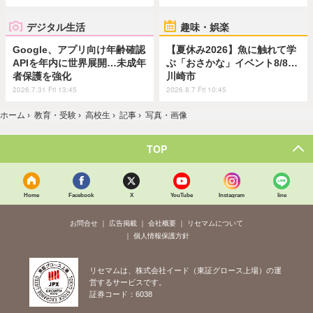
デジタル生活
趣味・娯楽
Google、アプリ向け年齢確認
【夏休み2026】魚に触れて学
APIを年内に世界展開…未成年
ぶ「おさかな」イベント8/8…
者保護を強化
川崎市
2026.7.31 Fri 13:45
2026.8.7 Fri 10:45
ホーム
›
教育・受験
›
高校生
›
記事
›
写真・画像
TOP
Home
Facebook
X
YouTube
Instagram
line
お問合せ
広告掲載
会社概要
リセマムについて
個人情報保護方針
リセマムは、株式会社イード（東証グロース上場）の運
営するサービスです。
証券コード：6038