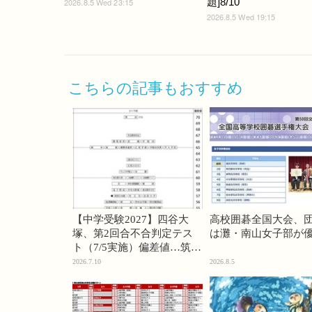
題]8/10
2026.8.5 Wed 23:15
2026.8.5 Wed 19:15
こちらの記事もおすすめ
【中学受験2027】四谷大
高校囲碁全国大会、
塚、第2回合不合判定テス
は灘・南山女子部が
ト（7/5実施）偏差値…筑駒
74・桜蔭70＜PR＞
2026.7.10
2026.8.5