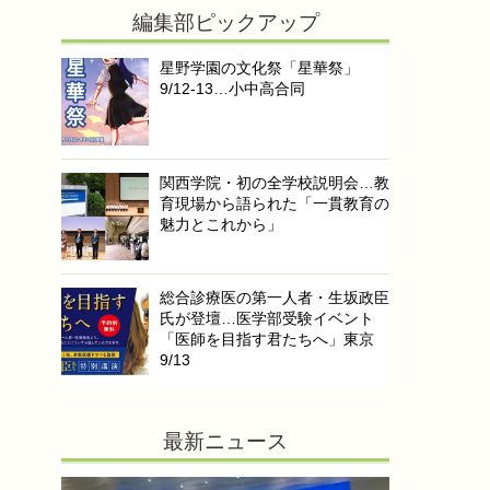
編集部ピックアップ
星野学園の文化祭「星華祭」
9/12-13…小中高合同
関西学院・初の全学校説明会…教
育現場から語られた「一貫教育の
魅力とこれから」
総合診療医の第一人者・生坂政臣
氏が登壇…医学部受験イベント
「医師を目指す君たちへ」東京
9/13
最新ニュース