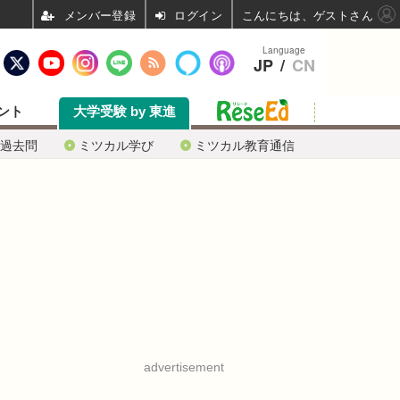
ログイン
こんにちは、ゲストさん
Language
JP
/
CN
ント
大学受験 by 東進
過去問
ミツカル学び
ミツカル教育通信
advertisement