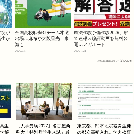
学院が
全国高校麻雀32チーム本選
司法試験予備試験2026、解
高生が
出場…麻布や大阪星光、東
答速報＆総評動画を無料公
海も
開…アガルート
2026.8.5
2026.7.21
Recommended by
高生
【大学受験2027】名古屋商
東京都、熊本地震被災生徒
数学解
科大「特別奨学生入試」最
の都立高受入れ…学力検査