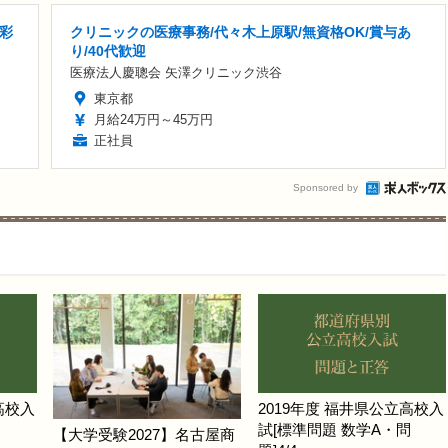
色彩
クリニックの医療事務/代々木上原駅/無資格OK/賞与あ
り/40代歓迎
医療法人慶聰会 矢澤クリニック渋谷
東京都
月給24万円～45万円
正社員
Sponsored by
高校入
2019年度 福井県公立高校入
試[標準問題 数学A・問
【大学受験2027】名古屋商