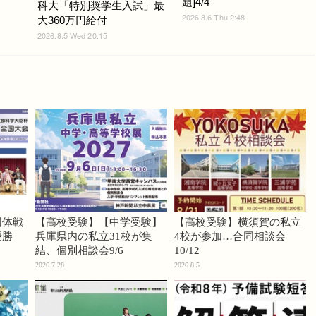
題]4/4
科大「特別奨学生入試」最
2026.8.6 Thu 2:48
大360万円給付
2026.8.5 Wed 20:15
団体戦
【高校受験】【中学受験】
【高校受験】横須賀の私立
優勝
兵庫県内の私立31校が集
4校が参加…合同相談会
結、個別相談会9/6
10/12
2026.7.28
2026.8.5