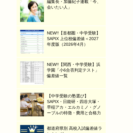
編集長・加藤紀子連載「今、
会いたい人」
NEW!!【首都圏・中学受験】
SAPIX 上位校偏差値＜2027
年度版（2026年4月）
NEW!!【関西・中学受験】浜
学園「小6合否判定テスト」
偏差値一覧
【中学受験の塾選び】
SAPIX・日能研・四谷大塚・
早稲アカ・エルカミノ・グノ
ーブルの特徴・費用と合格力
都道府県別 高校入試偏差値ラ