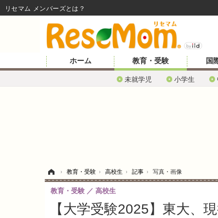
リセマム メンバーズ
ホーム
教育・受験
国
未就学児
小学生
ホーム
›
教育・受験
›
高校生
›
記事
›
写真・画像
教育・受験
高校生
【大学受験2025】東大、現