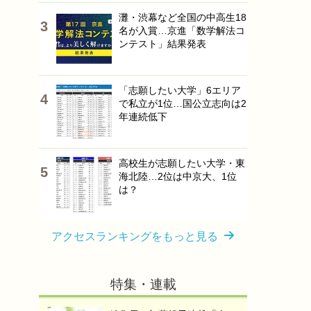
灘・渋幕など全国の中高生18
名が入賞…京進「数学解法コ
ンテスト」結果発表
「志願したい大学」6エリア
で私立が1位…国公立志向は2
年連続低下
高校生が志願したい大学・東
海北陸…2位は中京大、1位
は？
アクセスランキングをもっと見る
特集・連載