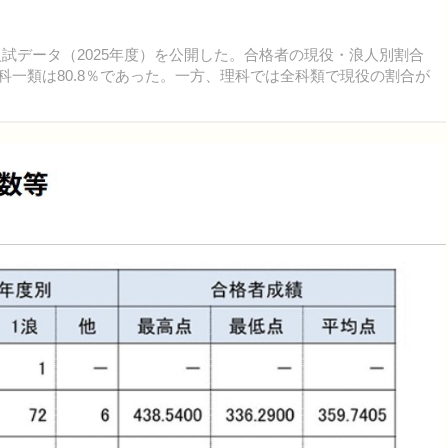
入試データ（2025年度）を公開した。合格者の現役・浪人別割合
文科一類は80.8％であった。一方、理科では全科類で現役の割合が