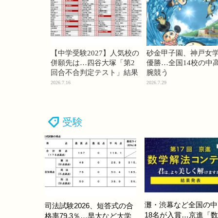
【中学受験2027】人気校の
砂金甲子園、神戸女
併願先は…四谷大塚「第2
優勝…全国14校の中
回合不合判定テスト」結果
腕競う
2026.7.16
2026.7.29
受験
灘・渋幕など全国の中
司法試験2026、短答式の合
18名が入賞…京進「
格率79.3％…早大など大学