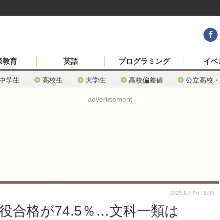
際教育
英語
プログラミング
イベ
中学生
高校生
大学生
高校偏差値
公立高校・
advertisement
2025.8.1 Fri 18:30
役合格が74.5％…文科一類は