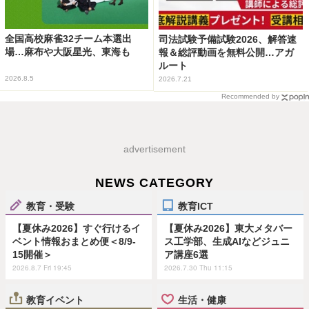
全国高校麻雀32チーム本選出
司法試験予備試験2026、解答速
場…麻布や大阪星光、東海も
報＆総評動画を無料公開…アガ
ルート
2026.8.5
2026.7.21
Recommended by
advertisement
NEWS CATEGORY
教育・受験
教育ICT
【夏休み2026】すぐ行けるイ
【夏休み2026】東大メタバー
ベント情報おまとめ便＜8/9-
ス工学部、生成AIなどジュニ
15開催＞
ア講座6選
2026.8.7 Fri 19:45
2026.7.30 Thu 11:15
教育イベント
生活・健康