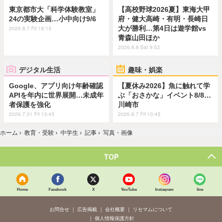
東京都市大「科学体験教室」
【高校野球2026夏】東海大甲
24の実験企画…小中向け9/6
府・健大高崎・有明・長崎日
大が勝利…第4日は遊学館vs
2026.8.7 Fri 18:15
青森山田ほか
2026.8.8 Sat 9:52
デジタル生活
趣味・娯楽
Google、アプリ向け年齢確認
【夏休み2026】魚に触れて学
APIを年内に世界展開…未成年
ぶ「おさかな」イベント8/8…
者保護を強化
川崎市
2026.7.31 Fri 13:45
2026.8.7 Fri 10:45
ホーム
›
教育・受験
›
中学生
›
記事
›
写真・画像
TOP
Home
Facebook
X
YouTube
Instagram
line
お問合せ
広告掲載
会社概要
リセマムについて
個人情報保護方針