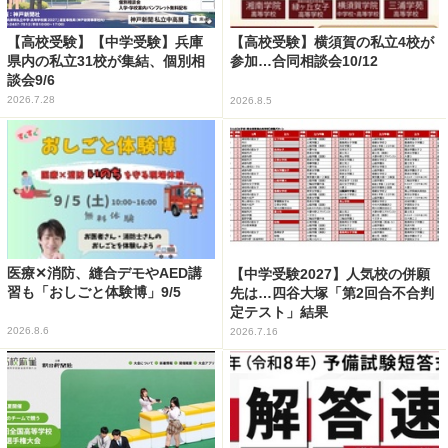
【高校受験】【中学受験】兵庫
【高校受験】横須賀の私立4校が
県内の私立31校が集結、個別相
参加…合同相談会10/12
談会9/6
2026.7.28
2026.8.5
医療✕消防、縫合デモやAED講
【中学受験2027】人気校の併願
習も「おしごと体験博」9/5
先は…四谷大塚「第2回合不合判
定テスト」結果
2026.8.6
2026.7.16