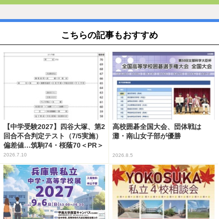
こちらの記事もおすすめ
【中学受験2027】四谷大塚、第2
高校囲碁全国大会、団体戦は
回合不合判定テスト（7/5実施）
灘・南山女子部が優勝
偏差値…筑駒74・桜蔭70＜PR＞
2026.7.10
2026.8.5