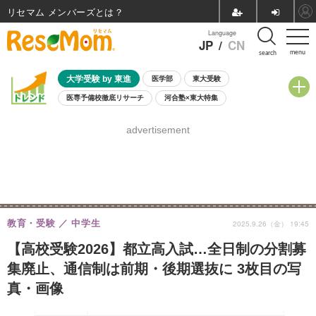
リセマム メンバーズ
Language
JP
/
CN
menu
search
大学受験 by 東進
医学部
東大受験
医専予備校徹底リサーチ
河合塾×東大特集
親子で考える大学選び
高校受験
中学受験
小学校受験
advertisement
共通テスト
夏休み
8月開催学校説明会・相談会
8月開催イベント・WS
全国公立高校 過去問
人気記事
自由研究教材（小学生向け）
自由研究教材（中学生向け）
ランキング
教育・受験
中学生
2025.9.26（金） 19:45
【高校受験2026】都立高入試…全日制の分割募
集廃止、通信制は前期・後期選抜に 3枚目の写
真・画像